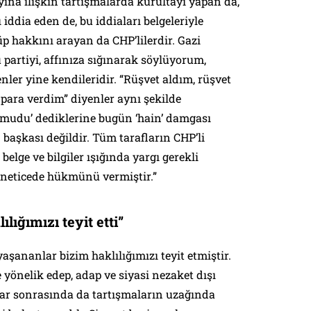
yına ilişkin tartışmalarda kurultayı yapan da,
 iddia eden de, bu iddiaları belgeleriyle
p hakkını arayan da CHP’lilerdir. Gazi
partiyi, affınıza sığınarak söylüyorum,
er yine kendileridir. “Rüşvet aldım, rüşvet
 para verdim” diyenler aynı şekilde
 umudu’ dediklerine bugün ‘hain’ damgası
başkası değildir. Tüm tarafların CHP’li
belge ve bilgiler ışığında yargı gerekli
 neticede hükmünü vermiştir.”
ığımızı teyit etti”
şananlar bizim haklılığımızı teyit etmiştir.
 yönelik edep, adap ve siyasi nezaket dışı
ar sonrasında da tartışmaların uzağında