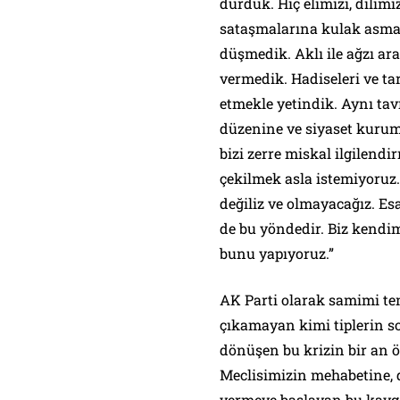
durduk. Hiç elimizi, dilimi
sataşmalarına kulak asmad
düşmedik. Aklı ile ağzı ar
vermedik. Hadiseleri ve ta
etmekle yetindik. Aynı ta
düzenine ve siyaset kurum
bizi zerre miskal ilgilend
çekilmek asla istemiyoruz
değiliz ve olmayacağız. Es
de bu yöndedir. Biz kendi
bunu yapıyoruz.”
AK Parti olarak samimi t
çıkamayan kimi tiplerin so
dönüşen bu krizin bir an ö
Meclisimizin mehabetine, 
vermeye başlayan bu kavga