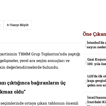
t
Yazıyı Büyüt
Öne Çıkan
İstanbul’da 
sayısı neden
artisinin TBMM Grup Toplantısı’nda yaptığı
Gazi Koşusu
elişmeler, yerel ara seçim sonuçları ve
100. yıla öz
şkin değerlendirmelerde bulundu.
LGS’de ilk o
kapı gerginl
zı çıktığınca bağıranların üç
gelen son an
ıkmaz oldu”
İsrail basın
İran’daki K
 seçimlerinde ortaya çıkan tablonun önemli