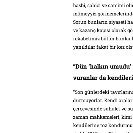
hasbi, sahici ve samimi o
mümeyyiz görmemelerinde, 
Sorun bunların siyaseti ha
ve kazanç kapısı olarak g
rekabetimiz bütün bunlar b
yanıldılar fakat bir kez ol
“Dün ‘halkın umudu’ 
vuranlar da kendiler
“Son günlerdeki tavırlarına
durmuyorlar. Kendi araları
çerçevesinde suhulet ve s
zaman mahkemeleri, kimi 
kendilerine toz kondurmuy