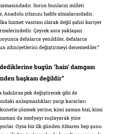
lmamasındadır. Sorun bunların milleti
Anadolu irfanını hafife almalarındadır.
lka hizmet vasıtası olarak değil şahsi kariyer
örmelerindedir. Çeyrek asra yaklaşan
oyunca defalarca yenildiler, defalarca
sun zihniyetlerini değiştirmeyi denemediler.”
dediklerine bugün ‘hain’ damgası
inden başkası değildir”
 bakılırsa pek değiştirecek gibi de
ndaki anlaşmazlıkları yargı kararları
ükunetle çözmek yerine; kimi zaman bizi, kimi
zaman da medyayı suçlayarak yine
orlar. Oysa biz ilk günden itibaren hep şunu