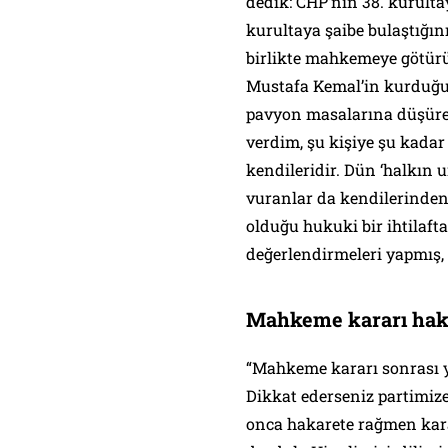
dedik: CHP’nin 38. kurulta
kurultaya şaibe bulaştığını
birlikte mahkemeye götürü
Mustafa Kemal’in kurduğu 
pavyon masalarına düşürenl
verdim, şu kişiye şu kadar
kendileridir. Dün ‘halkın
vuranlar da kendilerinden 
olduğu hukuki bir ihtilafta 
değerlendirmeleri yapmış,
Mahkeme kararı haklıl
“Mahkeme kararı sonrası ya
Dikkat ederseniz partimize
onca hakarete rağmen kar