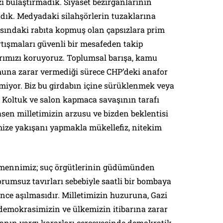
zi bulaştırmadık. Siyaset bezirganlarının
ık. Medyadaki silahşörlerin tuzaklarına
asındaki rabıta kopmuş olan çapsızlara prim
rtışmaları güvenli bir mesafeden takip
vrımızı koruyoruz. Toplumsal barışa, kamu
una zarar vermediği sürece CHP’deki anafor
irmiyor. Biz bu girdabın içine sürüklenmek veya
. Koltuk ve salon kapmaca savaşının tarafı
asen milletimizin arzusu ve bizden beklentisi
mize yakışanı yapmakla mükellefiz, nitekim
emennimiz; suç örgütlerinin güdümünden
rumsuz tavırları sebebiyle saatli bir bombaya
nce aşılmasıdır. Milletimizin huzuruna, Gazi
demokrasimizin ve ülkemizin itibarına zarar
nın yargı kararları çerçevesinde demokratik