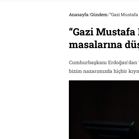
Anasayfa
/
Gündem
/
“Gazi Mustafa
“Gazi Mustafa
masalarına düş
Cumhurbaşkanı Erdoğan’dan ‘b
bizim nazarımızda hiçbir kıym