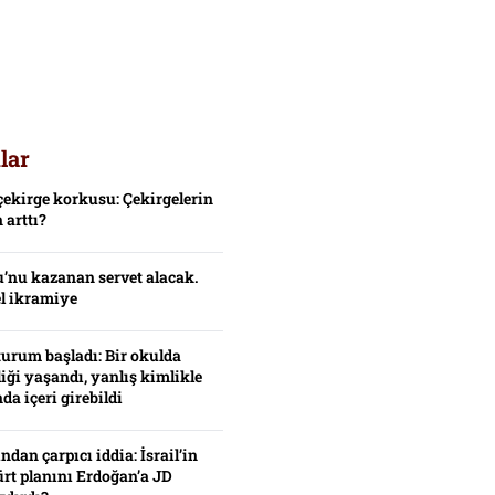
lar
çekirge korkusu: Çekirgelerin
 arttı?
’nu kazanan servet alacak.
el ikramiye
turum başladı: Bir okulda
iği yaşandı, yanlış kimlikle
da içeri girebildi
ından çarpıcı iddia: İsrail’in
ürt planını Erdoğan’a JD