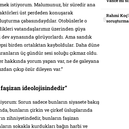
Vance mi sı
kmek istiyorum. Malumunuz, bir süredir ana
 aktörleri üst perdeden konuşarak
Rahmi Koç’a
luşturma çabasındaydılar. Otobüslerle o
soruşturmas
dikleri vatandaşlarımız üzerinden güya
i dev aynasında görüyorlardı. Ama sandık
epsi birden ortalıktan kayboldular. Daha düne
ıranların üç gündür sesi soluğu çıkmaz oldu.
er hakkında yorum yapan var, ne de galeyana
ızdan çıkıp özür dileyen var.”
faşizan ideolojisindedir”
diyorum: Sorun sadece bunların siyasete bakış
ında, bunların çirkin ve çirkef üsluplarında
rın zihniyetindedir, bunların faşizan
nların sokakla kurdukları bağın harbi ve