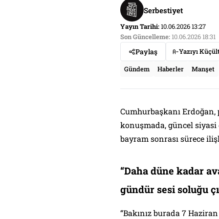
Serbestiyet
Yayın Tarihi:
10.06.2026 13:27
Son Güncelleme:
10.06.2026 18:31
Paylaş
Yazıyı Küçül
Gündem
Haberler
Manşet
Cumhurbaşkanı Erdoğan, p
konuşmada, güncel siyasi g
bayram sonrası sürece ili
“Daha düne kadar ava
gündür sesi soluğu ç
“Bakınız burada 7 Haziran