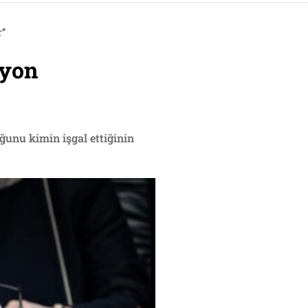
r”
vyon
unu kimin işgal ettiğinin