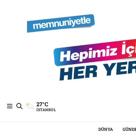
27°C
İSTANBUL
DÜNYA
GÜND