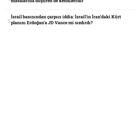
masalarına düşüren de kendileridir”
İsrail basınından çarpıcı iddia: İsrail’in İran’daki Kürt
planını Erdoğan’a JD Vance mi sızdırdı?