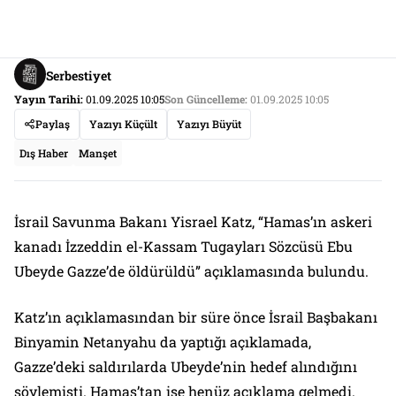
Serbestiyet
Yayın Tarihi:
01.09.2025 10:05
Son Güncelleme:
01.09.2025 10:05
Paylaş
Yazıyı Küçült
Yazıyı Büyüt
Dış Haber
Manşet
İsrail Savunma Bakanı Yisrael Katz, “Hamas’ın askeri
kanadı İzzeddin el-Kassam Tugayları Sözcüsü Ebu
Ubeyde Gazze’de öldürüldü” açıklamasında bulundu.
Katz’ın açıklamasından bir süre önce İsrail Başbakanı
Binyamin Netanyahu da yaptığı açıklamada,
Gazze’deki saldırılarda Ubeyde’nin hedef alındığını
söylemişti. Hamas’tan ise henüz açıklama gelmedi.