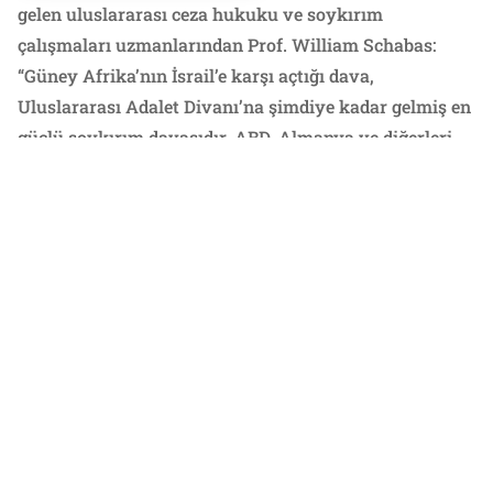
gelen uluslararası ceza hukuku ve soykırım
çalışmaları uzmanlarından Prof. William Schabas:
“Güney Afrika’nın İsrail’e karşı açtığı dava,
Uluslararası Adalet Divanı’na şimdiye kadar gelmiş en
güçlü soykırım davasıdır. ABD, Almanya ve diğerleri,
İsrail’e verdikleri destek nedeniyle soykırıma suç
ortaklığından sorumlu tutulabilir.”