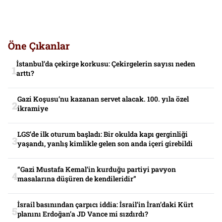
Öne Çıkanlar
İstanbul’da çekirge korkusu: Çekirgelerin sayısı neden
arttı?
Gazi Koşusu’nu kazanan servet alacak. 100. yıla özel
ikramiye
LGS’de ilk oturum başladı: Bir okulda kapı gerginliği
yaşandı, yanlış kimlikle gelen son anda içeri girebildi
“Gazi Mustafa Kemal’in kurduğu partiyi pavyon
masalarına düşüren de kendileridir”
İsrail basınından çarpıcı iddia: İsrail’in İran’daki Kürt
planını Erdoğan’a JD Vance mi sızdırdı?