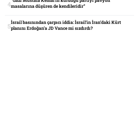
“Gazi Mustafa Kemal’in kurduğu partiyi pavyon
masalarına düşüren de kendileridir”
İsrail basınından çarpıcı iddia: İsrail’in İran’daki Kürt
planını Erdoğan’a JD Vance mi sızdırdı?