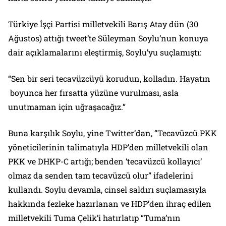
Türkiye İşçi Partisi milletvekili Barış Atay dün (30
Ağustos) attığı tweet’te Süleyman Soylu’nun konuya
dair açıklamalarını eleştirmiş, Soylu’yu suçlamıştı:
“Sen bir seri tecavüzcüyü korudun, kolladın. Hayatın
boyunca her fırsatta yüzüne vurulması, asla
unutmaman için uğraşacağız.”
Buna karşılık Soylu, yine Twitter’dan, “Tecavüzcü PKK
yöneticilerinin talimatıyla HDP’den milletvekili olan
PKK ve DHKP-C artığı; benden ‘tecavüzcü kollayıcı’
olmaz da senden tam tecavüzcü olur” ifadelerini
kullandı. Soylu devamla, cinsel saldırı suçlamasıyla
hakkında fezleke hazırlanan ve HDP’den ihraç edilen
milletvekili Tuma Çelik’i hatırlatıp “Tuma’nın