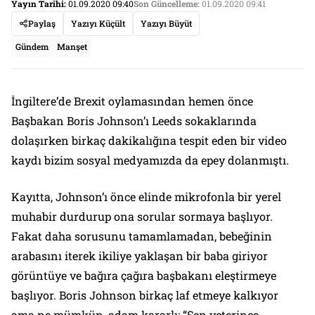
Yayın Tarihi:
01.09.2020 09:40
Son Güncelleme:
01.09.2020 09:41
Paylaş
Yazıyı Küçült
Yazıyı Büyüt
Gündem
Manşet
İngiltere’de Brexit oylamasından hemen önce
Başbakan Boris Johnson’ı Leeds sokaklarında
dolaşırken birkaç dakikalığına tespit eden bir video
kaydı bizim sosyal medyamızda da epey dolanmıştı.
Kayıtta, Johnson’ı önce elinde mikrofonla bir yerel
muhabir durdurup ona sorular sormaya başlıyor.
Fakat daha sorusunu tamamlamadan, bebeğinin
arabasını iterek ikiliye yaklaşan bir baba giriyor
görüntüye ve bağıra çağıra başbakanı eleştirmeye
başlıyor. Boris Johnson birkaç laf etmeye kalkıyor
ama ne mümkün, adam kararlı: “Sen yeterince