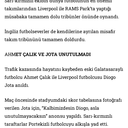
Sarı-kırmızılı ekibin dünya futbolunun en önemli
takımlarından Liverpool ile RAMS Park’ta yaptığı
müsabaka tamamen dolu tribünler önünde oynandı.
İngiliz futbolseverler de kendilerine ayrılan misafir
takım tribününü tamamen doldurdu.
AHM
ET ÇALIK VE JOTA UNUTULMADI
Trafik kazasında hayatını kaybeden eski Galatasaraylı
futbolcu Ahmet Çalık ile Liverpool futbolcusu Diogo
Jota anıldı.
Maç öncesinde stadyumdaki skor tabelasına fotoğrafı
verilen Jota için, “Kalbimizdesin Diogo, asla
unutulmayacaksın” anonsu yapıldı. Sarı-kırmızılı
taraftarlar Portekizli futbolcuyu alkışla yad etti.