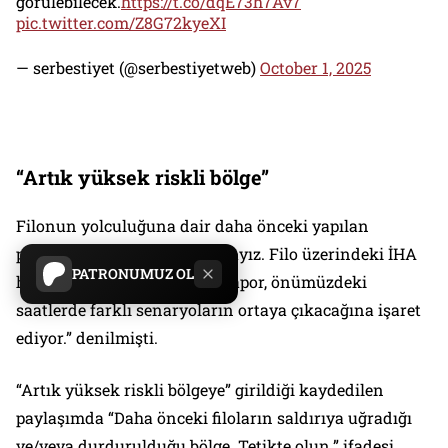
görülebilecek.
https://t.co/dqE73h7Av7
pic.twitter.com/Z8G72kyeXI
— serbestiyet (@serbestiyetweb)
October 1, 2025
“Artık yüksek riskli bölge”
Filonun yolculuğuna dair daha önceki yapılan
paylaşımda “
Yüksek alarmdayız. Filo üzerindeki İHA
PATRONUMUZ OL
hareketliliği artıyor. Birkaç rapor, önümüzdeki
saatlerde farklı senaryoların ortaya çıkacağına işaret
ediyor.”
denilmişti.
“Artık yüksek riskli bölgeye” girildiği kaydedilen
paylaşımda “
Daha önceki filoların saldırıya uğradığı
ve/veya durdurulduğu bölge. Tetikte olun
.” ifadesi