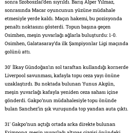
sonra Szoboszlai’den sıyrıldı. Barış Alper Yılmaz,
sonrasında Macar oyuncunun yüzüne müdahale
etmesiyle yerde kaldı. Maçın hakemi, bu pozisyonda
penaltı noktasını gösterdi. Topun başına geçen
Osimhen, meşin yuvarlağı ağlarla buluşturdu: 1-0.
Osimhen, Galatasaray’da ilk Şampiyonlar Ligi maçında
golünü attı.
30′ İlkay Gündoğan’ın sol taraftan kullandığı kornerde
Liverpool savunması, kafayla topu ceza yayı önüne
uzaklaştırdı. Bu noktada bulunan Yunus Akgün,
meşin yuvarlağı kafayla yeniden ceza sahası içine
gönderdi. Gakpo’nun müdahalesiyle topu önünde
bulan Sanchez’in şık vuruşunda top yandan auta çıktı.
31′ Gakpo’nun açtığı ortada arka direkte bulunan
Frimpong, meşin yuvarlağı altıpas çizgisi önündeki