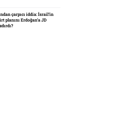
ından çarpıcı iddia: İsrail’in
ürt planını Erdoğan’a JD
zdırdı?