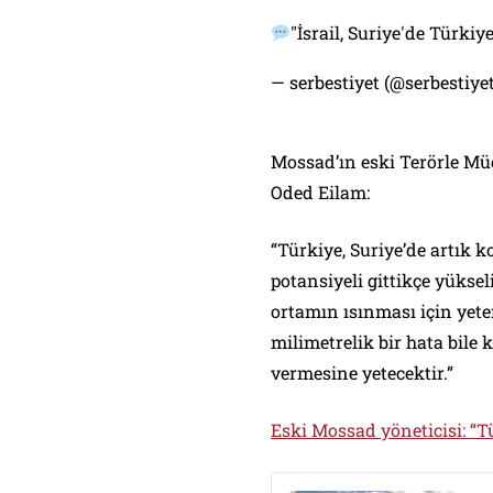
"İsrail, Suriye'de Türkiy
— serbestiyet (@serbestiy
Mossad’ın eski Terörle Müc
Oded Eilam:
“Türkiye, Suriye’de artık ko
potansiyeli gittikçe yükse
ortamın ısınması için yeterl
milimetrelik bir hata bile
vermesine yetecektir.”
Eski Mossad yöneticisi: “Tü