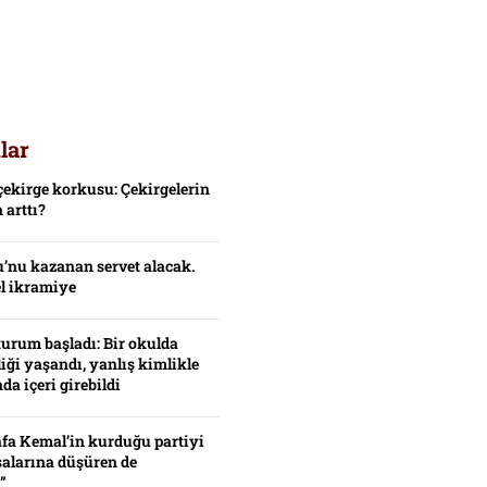
lar
çekirge korkusu: Çekirgelerin
 arttı?
’nu kazanan servet alacak.
el ikramiye
turum başladı: Bir okulda
iği yaşandı, yanlış kimlikle
da içeri girebildi
fa Kemal’in kurduğu partiyi
alarına düşüren de
”