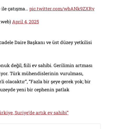
e ile çatışma…
pic.twitter.com/wbANk9ZXRv
etweb)
April 4, 2025
adele Daire Başkanı ve üst düzey yetkilisi
nuk değil, fiili ev sahibi. Gerilimin artması
liyor. Türk mühendislerinin vurulması,
i olacaktır”, “Fazla bir şeye gerek yok; bir
 kuzeyde yeni bir cephenin patlak
rkiye, Suriye’de artık ev sahibi”