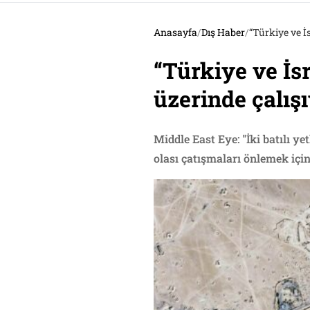
Anasayfa
/
Dış Haber
/
“Türkiye ve İs
“Türkiye ve İsr
üzerinde çalış
Middle East Eye: "İki batılı y
olası çatışmaları önlemek içi