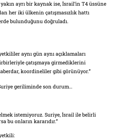
 yakın ayrı bir kaynak ise, İsrail’in T4 üssüne
dan her iki ülkenin çatışmasızlık hattı
erde bulunduğunu doğruladı.
yetkililer aynı gün aynı açıklamaları
irbirleriyle çatışmaya girmediklerini
haberdar, koordineliler gibi görünüyor.”
 Suriye geriliminde son durum…
elmek istemiyoruz. Suriye, İsrail ile belirli
a bu onların kararıdır.”
etkili: