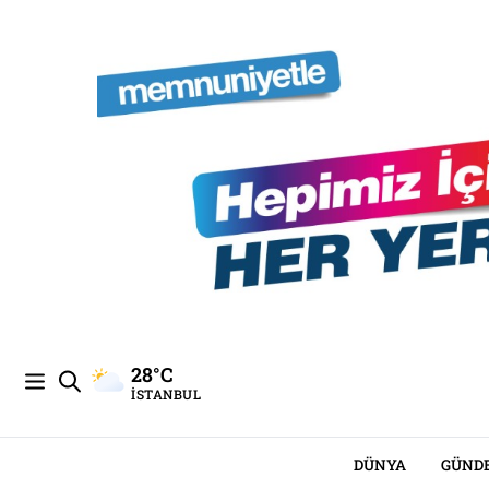
28°C
İSTANBUL
DÜNYA
GÜND