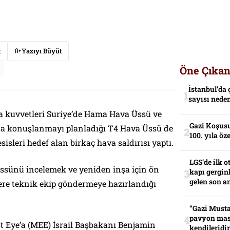
t
Yazıyı Büyüt
Öne Çıkan
İstanbul’da 
sayısı neden
va kuvvetleri Suriye’de Hama Hava Üssü ve
Gazi Koşusu
a konuşlanmayı planladığı T4 Hava Üssü de
100. yıla öz
sisleri hedef alan birkaç hava saldırısı yaptı.
LGS’de ilk o
üssünü incelemek ve yeniden inşa için ön
kapı gerginl
gelen son an
re teknik ekip göndermeye hazırlandığı
“Gazi Musta
pavyon mas
ast Eye’a (MEE) İsrail Başbakanı Benjamin
kendileridir