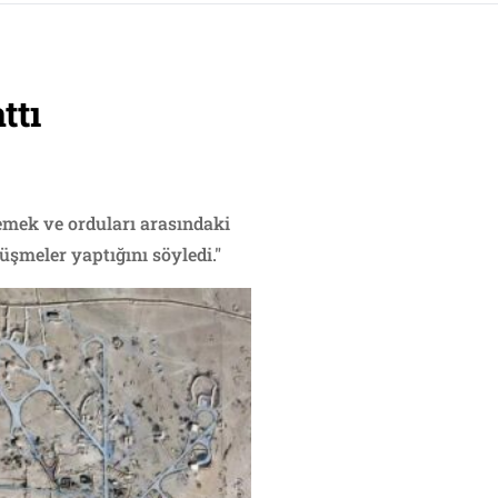
ttı
nlemek ve orduları arasındaki
üşmeler yaptığını söyledi."