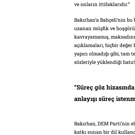
ve onların ittifaklarıdır.”
Bakırhan’a Bahçeli’nin bu 
uzanan müşfik ve hoşgörül
kavrayamamış, maksadını 
açıklamaları, hiçbir değe
yapıcı olmadığı gibi, tam t
sözleriyle yüklendiği hatırl
“Süreç göz hizasında
anlayışı süreç isten
Bakırhan, DEM Parti’nin e
katkı sunan bir dil kullan