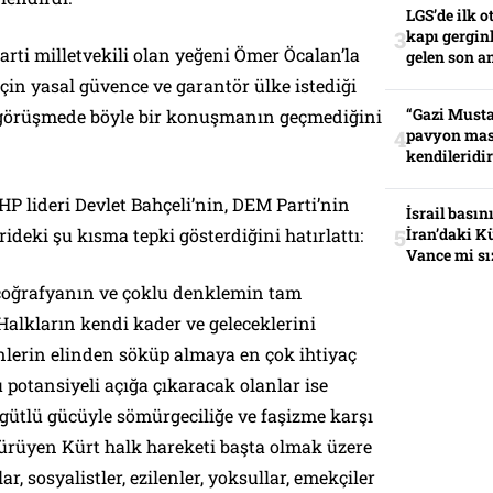
LGS’de ilk o
kapı gerginl
rti milletvekili olan yeğeni Ömer Öcalan’la
gelen son an
çin yasal güvence ve garantör ülke istediği
“Gazi Musta
, görüşmede böyle bir konuşmanın geçmediğini
pavyon mas
kendileridir
HP lideri Devlet Bahçeli’nin, DEM Parti’nin
İsrail basın
rideki şu kısma tepki gösterdiğini hatırlattı:
İran’daki K
Vance mi sı
coğrafyanın ve çoklu denklemin tam
Halkların kendi kader ve geleceklerini
nlerin elinden söküp almaya en çok ihtiyaç
 potansiyeli açığa çıkaracak olanlar ise
örgütlü gücüyle sömürgeciliğe ve faşizme karşı
rüyen Kürt halk hareketi başta olmak üzere
r, sosyalistler, ezilenler, yoksullar, emekçiler