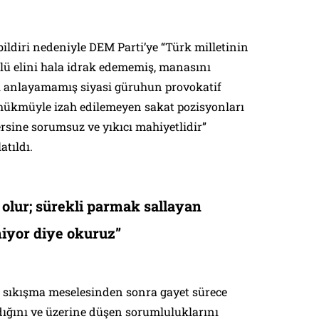
bildiri nedeniyle DEM Parti’ye “Türk milletinin
ü elini hala idrak edememiş, manasını
anlayamamış siyasi güruhun provokatif
r hükmüyle izah edilemeyen sakat pozisyonları
ersine sorumsuz ve yıkıcı mahiyetlidir”
atıldı.
 olur; sürekli parmak sallayan
miyor diye okuruz”
l sıkışma meselesinden sonra gayet sürece
dığını ve üzerine düşen sorumluluklarını