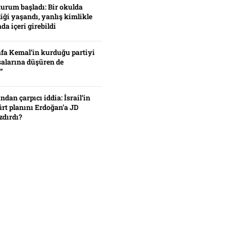
turum başladı: Bir okulda
iği yaşandı, yanlış kimlikle
da içeri girebildi
fa Kemal’in kurduğu partiyi
alarına düşüren de
”
ından çarpıcı iddia: İsrail’in
ürt planını Erdoğan’a JD
zdırdı?