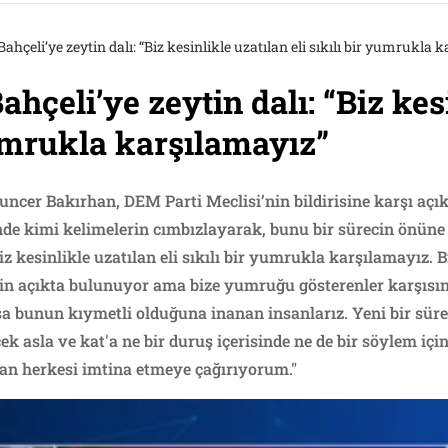
hçeli’ye zeytin dalı: “Biz kesinlikle uzatılan eli sıkılı bir yumrukla 
hçeli’ye zeytin dalı: “Biz kes
yumrukla karşılamayız”
ncer Bakırhan, DEM Parti Meclisi’nin bildirisine karşı aç
sinde kimi kelimelerin cımbızlayarak, bunu bir sürecin önün
z kesinlikle uzatılan eli sıkılı bir yumrukla karşılamayız. 
in açıkta bulunuyor ama bize yumruğu gösterenler karşısı
sa bunun kıymetli olduğuna inanan insanlarız. Yeni bir sürec
k asla ve kat'a ne bir duruş içerisinde ne de bir söylem içi
tan herkesi imtina etmeye çağırıyorum."