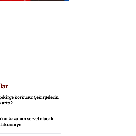
lar
çekirge korkusu: Çekirgelerin
 arttı?
’nu kazanan servet alacak.
el ikramiye