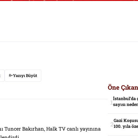
t
Yazıyı Büyüt
Öne Çıkan
İstanbul’da 
sayısı neden
Gazi Koşusu
100. yıla öz
ı Tuncer Bakırhan, Halk TV canlı yayınına
lendirdi.