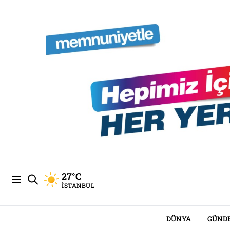
27°C
İSTANBUL
DÜNYA
GÜND