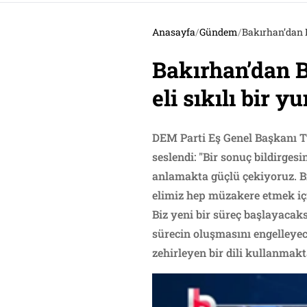
Anasayfa
/
Gündem
/
Bakırhan’dan Ba
Bakırhan’dan Ba
eli sıkılı bir 
DEM Parti Eş Genel Başkanı Tu
seslendi: "Bir sonuç bildirge
anlamakta güçlü çekiyoruz. Bi
elimiz hep müzakere etmek iç
Biz yeni bir süreç başlayacak
sürecin oluşmasını engelleyece
zehirleyen bir dili kullanmak