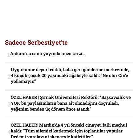
Sadece Serbestiyet'te
Ankara’da canlı yayında imza krizi…
Uygur anne deport edildi, baba geri gönderme merkezinde,
4 küçük çocuk 20 yaşındaki ağabeyle kaldı: “Ne olur Çin’e
yollamayın”
ÖZEL HABER | Şırnak Üniversitesi Rektörü: “Başsavcılık ve
YÖK bu paylaşımların bana ait olmadığını doğruladı,
yeğenim benden üç dönem önce atandı”
ÖZEL HABER| Mardin’de 4 yıl önceki cinayet, faili meçhul
kaldı: “Tüm ailemizi katletmek için toplantılar yaptılar.
Dedemi yaralayıp işkenceyle katlettiler.”