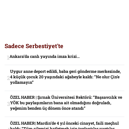
Sadece Serbestiyet'te
Ankara’da canlı yayında imza krizi…
Uygur anne deport edildi, baba geri gönderme merkezinde,
4 küçük çocuk 20 yaşındaki ağabeyle kaldı: “Ne olur Çin’e
yollamayın”
ÖZEL HABER | Şırnak Üniversitesi Rektörü: “Başsavcılık ve
YÖK bu paylaşımların bana ait olmadığını doğruladı,
yeğenim benden üç dönem önce atandı”
ÖZEL HABER| Mardin’de 4 yıl önceki cinayet, faili meçhul
kaldı: “Tüm ailemizi katletmek için toplantılar yaptılar.