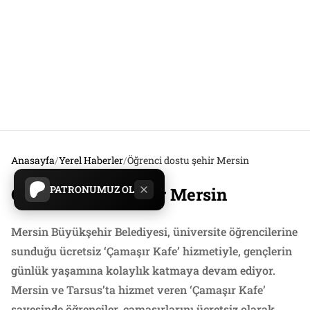
Anasayfa
/
Yerel Haberler
/
Öğrenci dostu şehir Mersin
PATRONUMUZ OL
Öğrenci dostu şehir Mersin
Mersin Büyükşehir Belediyesi, üniversite öğrencilerine
sunduğu ücretsiz ‘Çamaşır Kafe’ hizmetiyle, gençlerin
günlük yaşamına kolaylık katmaya devam ediyor.
Mersin ve Tarsus’ta hizmet veren ‘Çamaşır Kafe’
sayesinde öğrenciler, çamaşırlarını ücretsiz olarak