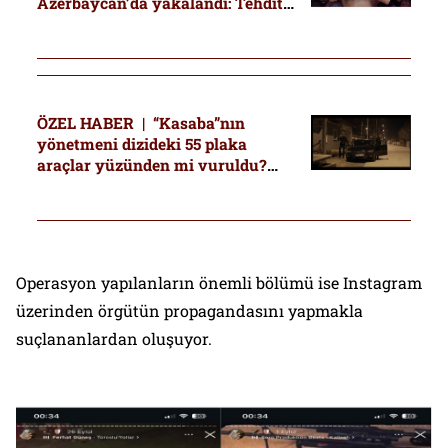
Azerbaycan’da yakalandı: Tehdit
amaçlı görüntülü aramalar…
ÖZEL HABER | “Kasaba”nın
yönetmeni dizideki 55 plaka
araçlar yüzünden mi vuruldu?
“Senaryo yazıyorum” diyen biri
esnafa adresini sormuş
Operasyon yapılanların önemli bölümü ise Instagram
üzerinden örgütün propagandasını yapmakla
suçlananlardan oluşuyor.