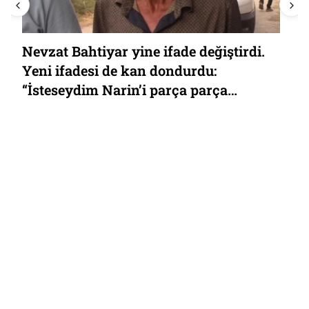
Mert Hakan Yandaş’tan yargılandığı
bahis ve şike davası için ‘FETÖ’ iması:
“Terörist Hakan Şükür” demişti