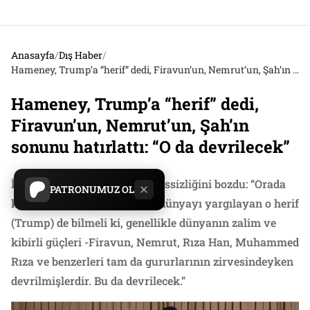
Anasayfa
/
Dış Haber
/
Hameney, Trump’a “herif” dedi, Firavun’un, Nemrut’un, Şah’ın sonunu hatırlattı: “O da devrilecek”
Hameney, Trump’a “herif” dedi,
Firavun’un, Nemrut’un, Şah’ın
sonunu hatırlattı: “O da devrilecek”
İran’ın dini lideri Hamaney sessizliğini bozdu: “Orada
PATRONUMUZ OL
kibir ve gururla oturup tüm dünyayı yargılayan o herif
(Trump) de bilmeli ki, genellikle dünyanın zalim ve
kibirli güçleri -Firavun, Nemrut, Rıza Han, Muhammed
Rıza ve benzerleri tam da gururlarının zirvesindeyken
devrilmişlerdir. Bu da devrilecek.”