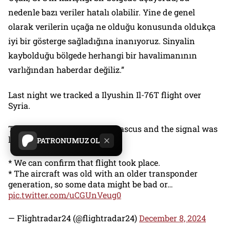
nedenle bazı veriler hatalı olabilir. Yine de genel
olarak verilerin uçağa ne olduğu konusunda oldukça
iyi bir gösterge sağladığına inanıyoruz. Sinyalin
kaybolduğu bölgede herhangi bir havalimanının
varlığından haberdar değiliz.”
Last night we tracked a Ilyushin Il-76T flight over
Syria.
The flight took off from Damascus and the signal was
lost near the city of Homs.
PATRONUMUZ OL
* We can confirm that flight took place.
* The aircraft was old with an older transponder
generation, so some data might be bad or…
pic.twitter.com/uCGUnVeug0
— Flightradar24 (@flightradar24)
December 8, 2024