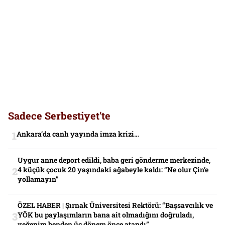
Sadece Serbestiyet'te
Ankara’da canlı yayında imza krizi…
Uygur anne deport edildi, baba geri gönderme merkezinde,
4 küçük çocuk 20 yaşındaki ağabeyle kaldı: “Ne olur Çin’e
yollamayın”
ÖZEL HABER | Şırnak Üniversitesi Rektörü: “Başsavcılık ve
YÖK bu paylaşımların bana ait olmadığını doğruladı,
yeğenim benden üç dönem önce atandı”