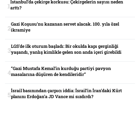
İstanbul’da çekirge korkusu: Çekirgelerin sayısı neden
arttı?
Gazi Koşusu’nu kazanan servet alacak. 100. yıla özel
ikramiye
LGS’de ilk oturum başladı: Bir okulda kapı gerginliği
yaşandı, yanlış kimlikle gelen son anda içeri girebildi
“Gazi Mustafa Kemal’in kurduğu partiyi pavyon
masalarına düşüren de kendileridir”
İsrail basınından çarpıcı iddia: İsrail’in İran’daki Kürt
planını Erdoğan’a JD Vance mi sızdırdı?