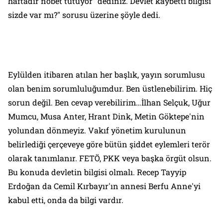
haftadır nöbet tutuyor” dediniz. Devlet kaybetti bilgisi
sizde var mı?" sorusu üzerine şöyle dedi.
Eylülden itibaren atılan her başlık, yayın sorumlusu
olan benim sorumluluğumdur. Ben üstlenebilirim. Hiç
sorun değil. Ben cevap verebilirim…İlhan Selçuk, Uğur
Mumcu, Musa Anter, Hrant Dink, Metin Göktepe'nin
yolundan dönmeyiz. Vakıf yönetim kurulunun
belirlediği çerçeveye göre bütün şiddet eylemleri terör
olarak tanımlanır. FETÖ, PKK veya başka örgüt olsun.
Bu konuda devletin bilgisi olmalı. Recep Tayyip
Erdoğan da Cemil Kırbayır'ın annesi Berfu Anne'yi
kabul etti, onda da bilgi vardır.