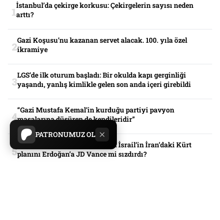
İstanbul’da çekirge korkusu: Çekirgelerin sayısı neden
arttı?
Gazi Koşusu’nu kazanan servet alacak. 100. yıla özel
ikramiye
LGS’de ilk oturum başladı: Bir okulda kapı gerginliği
yaşandı, yanlış kimlikle gelen son anda içeri girebildi
“Gazi Mustafa Kemal’in kurduğu partiyi pavyon
masalarına düşüren de kendileridir”
PATRONUMUZ OL
İsrail basınından çarpıcı iddia: İsrail’in İran’daki Kürt
planını Erdoğan’a JD Vance mi sızdırdı?