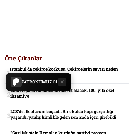
Öne Çıkanlar
İstanbul’da çekirge korkusu: Çekirgelerin sayısı neden
arttı?
PATRONUMUZ OL
Gazi Koşusu’nu kazanan servet alacak. 100. yıla özel
ikramiye
LGS’de ilk oturum başladı: Bir okulda kapı gerginliği
yaşandı, yanlış kimlikle gelen son anda içeri girebildi
“Gazi Mustafa Kemal’in kurduğu partiyi pavyon