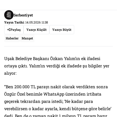
Serbestiyet
Yayın Tarihi:
14.05.2026 11:38
Paylaş
Yazıyı Küçült
Yazıyı Büyüt
Haberler
Manşet
Uşak Belediye Başkanı Özkan Yalım’ın ek ifadesi
ortaya çıktı. Yalım’ın verdiği ek ifadede şu bilgiler yer
alıyor:
“Ben 200.000 TL parayı nakit olarak verdikten sonra
Özgür Özel benimle WhatsApp üzerinden irtibata
geçerek tekrardan para istedi; ‘Ne kadar para
verebilirsen o kadar ayarla, kendi bütçene göre belirle’
dedi. Ben de o zaman nakit 1 milyon TL param hazır