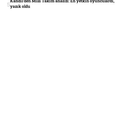
Kandil’den Milli Takım analizi: En yetkin oyunculardı,
yazık oldu