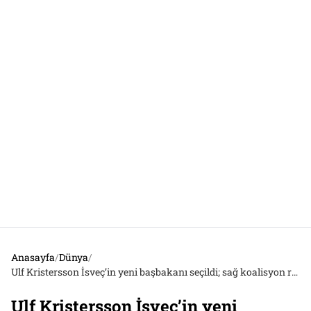
Anasayfa
/
Dünya
/
Ulf Kristersson İsveç’in yeni başbakanı seçildi; sağ koalisyon radikal sağın desteğiyle güvenoyu aldı
Ulf Kristersson İsveç’in yeni