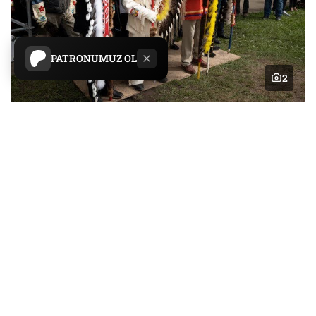
PATRONUMUZ OL
2
Serbestiyet
Yayın Tarihi:
17.10.2022 11:44
Son Güncelleme:
17.10.2022 11:45
Paylaş
Yazıyı Küçült
Yazıyı Büyüt
Dünya
Haberler
Manşet