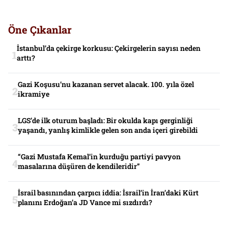
Öne Çıkanlar
İstanbul’da çekirge korkusu: Çekirgelerin sayısı neden
arttı?
Gazi Koşusu’nu kazanan servet alacak. 100. yıla özel
ikramiye
LGS’de ilk oturum başladı: Bir okulda kapı gerginliği
yaşandı, yanlış kimlikle gelen son anda içeri girebildi
“Gazi Mustafa Kemal’in kurduğu partiyi pavyon
masalarına düşüren de kendileridir”
İsrail basınından çarpıcı iddia: İsrail’in İran’daki Kürt
planını Erdoğan’a JD Vance mi sızdırdı?