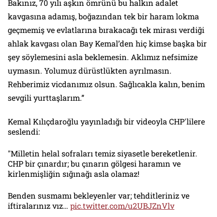
Bakınız, 70 yılı aşkın ömrünü bu halkın adalet
kavgasına adamış, boğazından tek bir haram lokma
geçmemiş ve evlatlarına bırakacağı tek mirası verdiği
ahlak kavgası olan Bay Kemal’den hiç kimse başka bir
şey söylemesini asla beklemesin. Aklımız nefsimize
uymasın. Yolumuz dürüstlükten ayrılmasın.
Rehberimiz vicdanımız olsun. Sağlıcakla kalın, benim
sevgili yurttaşlarım.”
Kemal Kılıçdaroğlu yayınladığı bir videoyla CHP'lilere
seslendi:
"Milletin helal sofraları temiz siyasetle bereketlenir.
CHP bir çınardır; bu çınarın gölgesi haramın ve
kirlenmişliğin sığınağı asla olamaz!
Benden susmamı bekleyenler var; tehditleriniz ve
iftiralarınız vız…
pic.twitter.com/u2UBJZnVlv