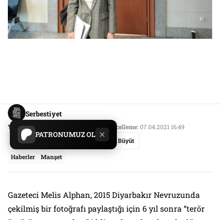
Serbestiyet
Yayın Tarihi:
07.04.2021 16:49
Son Güncelleme:
07.04.2021 16:49
PATRONUMUZ OL
Paylaş
Yazıyı Küçült
Yazıyı Büyüt
Haberler
Manşet
Gazeteci Melis Alphan, 2015 Diyarbakır Nevruzunda
çekilmiş bir fotoğrafı paylaştığı için 6 yıl sonra “terör