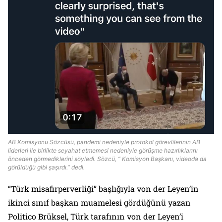
AB Komisyonu Sözcüsü, pandemi nedeniyle protokol görevlilerinin AB
liderleri ile birlikte seyahat etmemesi nedeniyle görüşme hazırlıklarını
önceden görmediklerini söyledi. Sözcü, “ Komisyon Başkanı, videoda da
görüldüğü gibi şaşırdı.” dedi.
“Türk misafirperverliği” başlığıyla von der Leyen’in
ikinci sınıf başkan muamelesi gördüğünü yazan
Politico Brüksel, Türk tarafının von der Leyen’i