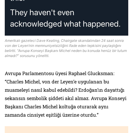
Amerikalı gazeteci Dave Keating, Chairgate skandalından 24 saat sonra
von der Leyen’nin memnuniyetsizliğini ifade eden tepkisini paylaştığını
belirtti. “Avrupa Konseyi Başkanı Michel neden bu konuda henüz bir tutum
almadı?” sorusunu yöneltti.
Avrupa Parlamentosu üyesi Raphael Glucksman:
“Charles Michel, von der Leyen’e uygulanan bu
muameleyi nasıl kabul edebildi? Erdoğan’ın dayattığı
sekansın sembolik şiddeti akıl almaz. Avrupa Konseyi
Başkanı Charles Michel koltuğa oturarak aynı
zamanda cinsiyet eşitliği üzerine oturdu.”