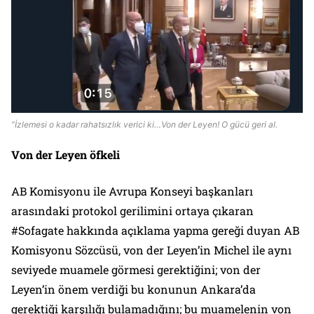
“İzlemesi o kadar rahatsızlık verici ki…Von der Leyen! O gücü geri al.
Von der Leyen öfkeli
AB Komisyonu ile Avrupa Konseyi başkanları
arasındaki protokol gerilimini ortaya çıkaran
#Sofagate hakkında açıklama yapma gereği duyan AB
Komisyonu Sözcüsü, von der Leyen’in Michel ile aynı
seviyede muamele görmesi gerektiğini; von der
Leyen’in önem verdiği bu konunun Ankara’da
gerektiği karşılığı bulamadığını; bu muamelenin von