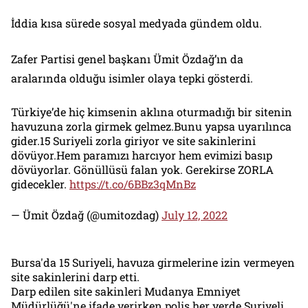
İddia kısa sürede sosyal medyada gündem oldu.
Zafer Partisi genel başkanı Ümit Özdağ’ın da
aralarında olduğu isimler olaya tepki gösterdi.
Türkiye’de hiç kimsenin aklına oturmadığı bir sitenin
havuzuna zorla girmek gelmez.Bunu yapsa uyarılınca
gider.15 Suriyeli zorla giriyor ve site sakinlerini
dövüyor.Hem paramızı harcıyor hem evimizi basıp
dövüyorlar. Gönüllüsü falan yok. Gerekirse ZORLA
gidecekler.
https://t.co/6BBz3qMnBz
— Ümit Özdağ (@umitozdag)
July 12, 2022
Bursa'da 15 Suriyeli, havuza girmelerine izin vermeyen
site sakinlerini darp etti.
Darp edilen site sakinleri Mudanya Emniyet
Müdürlüğü'ne ifade verirken polis her yerde Suriyeli