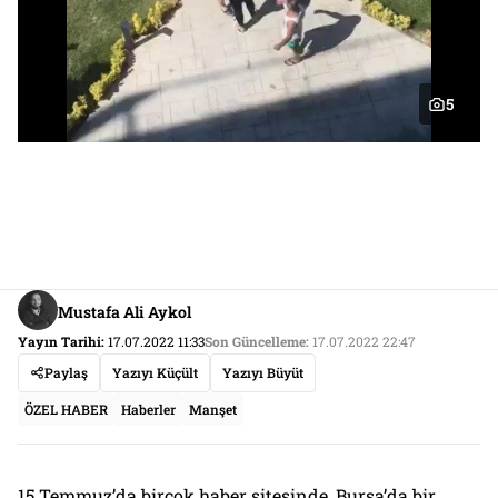
5
Mustafa Ali Aykol
Yayın Tarihi:
17.07.2022 11:33
Son Güncelleme:
17.07.2022 22:47
Paylaş
Yazıyı Küçült
Yazıyı Büyüt
ÖZEL HABER
Haberler
Manşet
15 Temmuz’da birçok haber sitesinde, Bursa’da bir