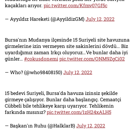
kaçakları arıyor.
pic.twitter.com/Kfmv07Gf5c
— Ayyıldız Hareketi (@AyyildizGM)
July 12, 2022
Bursa'nın Mudanya ilçesinde 15 Suriyeli site havuzuna
girmelerine izin vermeyen site sakinlerini dövdü… Biz
uyardığımız zaman Irkçı oluyoruz…Ve bunlar daha iyi
günler…
#cokusdonemi
pic.twitter.com/ONM9ZgCi02
— Who? (@who98408150)
July 12, 2022
15 bedevi Suriyeli, Bursa'da havuza izinsiz şekilde
girmeye çalışıyor. Bunlar daha başlangıç. Cemaatçi
Cübbeli bile tehlikeye karşı uyarıyor. Tehlikenin
farkında mısınız?
pic.twitter.com/1zH24xALH5
— Başkan'ın Ruhu (@HalklarB)
July 12, 2022