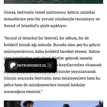
Güneş, festivalin temel mottosunu ‘şehrin müzikal
atmosferine yeni bir yorum’ cümlesiyle tanımlıyor ve
Sound of Istanbul’u şöyle açıklıyor:
“Sound of Istanbul bir festival, bir album, bir de
kolektif müzik ağı aslında. Burada olan şey bu şehrin
müzisyenlerinin daha kolektif hareket etmesi. Sahne
alan isimlerden çok güzel düetler gelecek mesela.
Festivaldeki canlı performans kayıtlarından oluşacak
PATRONUMUZ OL
albüm çalışması birkaç ay içerisinde yayınlanacak.
Günün sonunda festivalin hem müzisyenlere hem bu
şehre hem de müzikseverlere önemli katkılar
sunacağına eminim.”