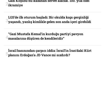
Gazi Koşusu’nu kazanan servet alacak. 100. yıla özel
ikramiye
LGS’de ilk oturum başladı: Bir okulda kapı gerginliği
yaşandı, yanlış kimlikle gelen son anda içeri girebildi
“Gazi Mustafa Kemal’in kurduğu partiyi pavyon
masalarına düşüren de kendileridir”
İsrail basınından çarpıcı iddia: İsrail’in İran’daki Kürt
planını Erdoğan’a JD Vance mi sızdırdı?