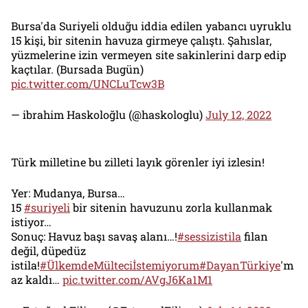
Bursa'da Suriyeli olduğu iddia edilen yabancı uyruklu
15 kişi, bir sitenin havuza girmeye çalıştı. Şahıslar,
yüzmelerine izin vermeyen site sakinlerini darp edip
kaçtılar. (Bursada Bugün)
pic.twitter.com/UNCLuTcw3B
— ibrahim Haskoloğlu (@haskologlu)
July 12, 2022
Türk milletine bu zilleti layık görenler iyi izlesin!
Yer: Mudanya, Bursa…
15
#suriyeli
bir sitenin havuzunu zorla kullanmak
istiyor…
Sonuç: Havuz başı savaş alanı…!
#sessizistila
filan
değil, düpedüz
istila!
#ÜlkemdeMülteciİstemiyorum
#DayanTürkiye
'm
az kaldı…
pic.twitter.com/AVgJ6Ka1M1