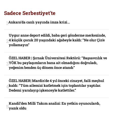
Sadece Serbestiyet'te
Ankara’da canlı yayında imza krizi…
Uygur anne deport edildi, baba geri gönderme merkezinde,
4 küçük çocuk 20 yaşındaki ağabeyle kaldı: “Ne olur Çin’e
yollamayın”
ÖZEL HABER | Şırnak Üniversitesi Rektörü: “Başsavcılık ve
YÖK bu paylaşımların bana ait olmadığını doğruladı,
yeğenim benden üç dönem önce atandı”
ÖZEL HABER| Mardin’de 4 yıl önceki cinayet, faili meçhul
kaldı: “Tüm ailemizi katletmek için toplantılar yaptılar.
Dedemi yaralayıp işkenceyle katlettiler.”
Kandil’den Milli Takım analizi: En yetkin oyunculardı,
yazık oldu