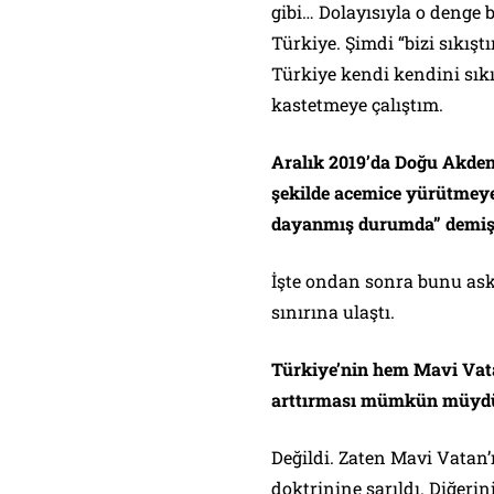
gibi… Dolayısıyla o denge
Türkiye. Şimdi “bizi sıkış
Türkiye kendi kendini sı
kastetmeye çalıştım.
Aralık 2019’da Doğu Akdeni
şekilde acemice yürütmeye ç
dayanmış durumda” demişt
İşte ondan sonra bunu aske
sınırına ulaştı.
Türkiye’nin hem Mavi Vatan
arttırması mümkün müyd
Değildi. Zaten Mavi Vatan’ı 
doktrinine sarıldı. Diğerini