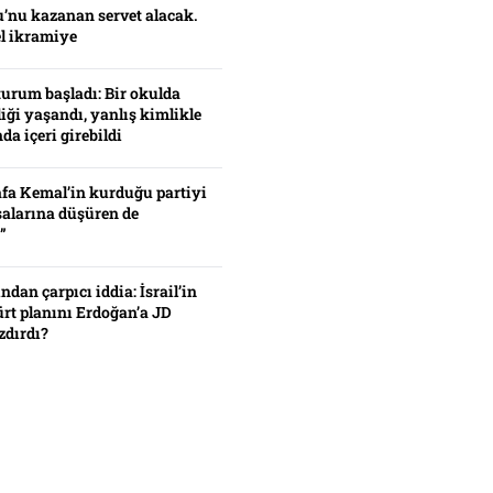
’nu kazanan servet alacak.
el ikramiye
turum başladı: Bir okulda
iği yaşandı, yanlış kimlikle
da içeri girebildi
fa Kemal’in kurduğu partiyi
alarına düşüren de
”
ından çarpıcı iddia: İsrail’in
ürt planını Erdoğan’a JD
zdırdı?