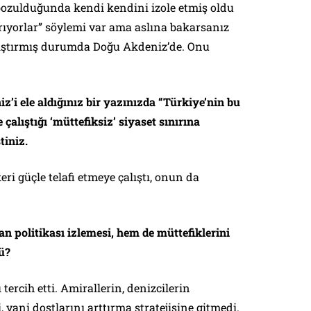
 bozulduğunda kendi kendini izole etmiş oldu
tırıyorlar” söylemi var ama aslına bakarsanız
kıştırmış durumda Doğu Akdeniz’de. Onu
z’i ele aldığınız bir yazınızda “Türkiye’nin bu
alıştığı ‘müttefiksiz’ siyaset sınırına
iniz.
ri güçle telafi etmeye çalıştı, onun da
 politikası izlemesi, hem de müttefiklerini
ü?
tercih etti. Amirallerin, denizcilerin
, yani dostlarını arttırma stratejisine gitmedi.