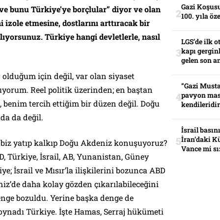
Gazi Koşusu
ve bunu Türkiye’ye borçlular” diyor ve olan
100. yıla öz
i izole etmesine, dostlarını arttıracak bir
ıyorsunuz. Türkiye hangi devletlerle, nasıl
LGS’de ilk o
kapı gerginl
gelen son an
 olduğum için değil, var olan siyaset
“Gazi Musta
uyorum. Reel politik üzerinden; en baştan
pavyon mas
 benim tercih ettiğim bir düzen değil. Doğu
kendileridir
da da değil.
İsrail basın
İran’daki K
 biz yatıp kalkıp Doğu Akdeniz konuşuyoruz?
Vance mi sı
, Türkiye, İsrail, AB, Yunanistan, Güney
ye; İsrail ve Mısır’la ilişkilerini bozunca ABD
iz’de daha kolay gözden çıkarılabileceğini
enge bozuldu. Yerine başka denge de
 oynadı Türkiye. İşte Hamas, Serraj hükümeti