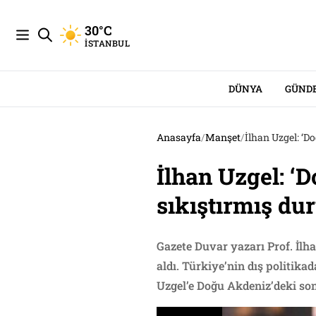
30°C
İSTANBUL
DÜNYA
GÜND
Anasayfa
/
Manşet
/
İlhan Uzgel: ‘D
İlhan Uzgel: ‘
sıkıştırmış du
Gazete Duvar yazarı Prof. İlh
aldı. Türkiye’nin dış politika
Uzgel’e Doğu Akdeniz’deki son