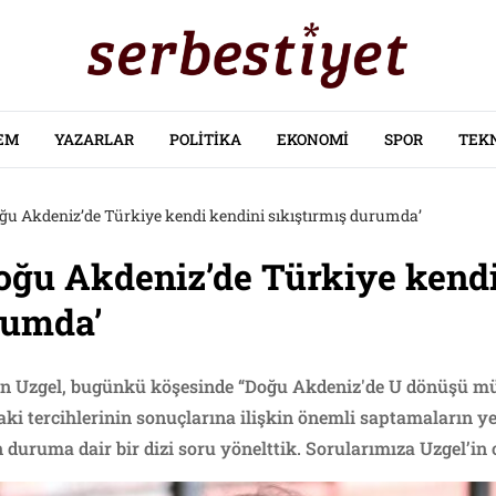
EM
YAZARLAR
POLITIKA
EKONOMI
SPOR
TEK
oğu Akdeniz’de Türkiye kendi kendini sıkıştırmış durumda’
Doğu Akdeniz’de Türkiye kend
rumda’
an Uzgel, bugünkü köşesinde “Doğu Akdeniz'de U dönüşü mü?
daki tercihlerinin sonuçlarına ilişkin önemli saptamaların y
 duruma dair bir dizi soru yönelttik. Sorularımıza Uzgel’in