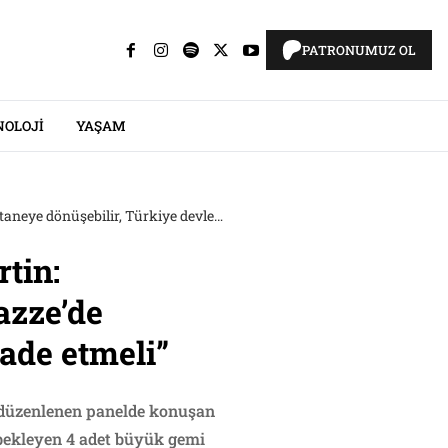
PATRONUMUZ OL
NOLOJI
YAŞAM
RÖPORTAJ | Avustralyalı aktivist Robert Martin: “İstanbul’da bekletilen dört yardım gemisi Gazze’de hastaneye dönüşebilir, Türkiye devleti müsaade etmeli”
tin:
azze’de
ade etmeli”
e düzenlenen panelde konuşan
a bekleyen 4 adet büyük gemi