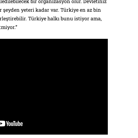
lledilebilecek bir organizasyon olur. Devletiniz
r şeyden yeteri kadar var. Türkiye en az bin
rleştirebilir. Türkiye halkı bunu istiyor ama,
tmiyor.”