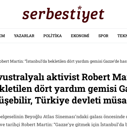
EM
YAZARLAR
POLITIKA
EKONOMI
SPOR
TEK
stralyalı aktivist Robert Mar
ekletilen dört yardım gemisi G
şebilir, Türkiye devleti müsa
 belgeselinin Beyoğlu Atlas Sineması’ndaki galası öncesind
i ve tarihçi Robert Martin: “Gazze’ye gitmek için İstanbul’d