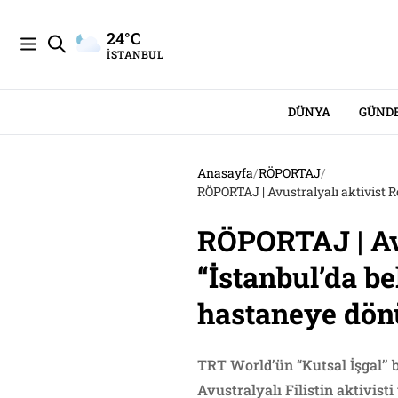
24°C
İSTANBUL
DÜNYA
GÜND
Anasayfa
/
RÖPORTAJ
/
RÖPORTAJ | Avu
“İstanbul’da b
hastaneye dönü
TRT World’ün “Kutsal İşgal’’
Avustralyalı Filistin aktivist