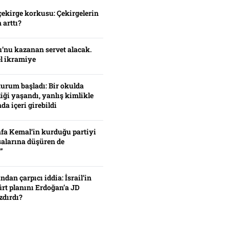
çekirge korkusu: Çekirgelerin
 arttı?
’nu kazanan servet alacak.
el ikramiye
turum başladı: Bir okulda
iği yaşandı, yanlış kimlikle
da içeri girebildi
fa Kemal’in kurduğu partiyi
alarına düşüren de
”
ından çarpıcı iddia: İsrail’in
ürt planını Erdoğan’a JD
zdırdı?