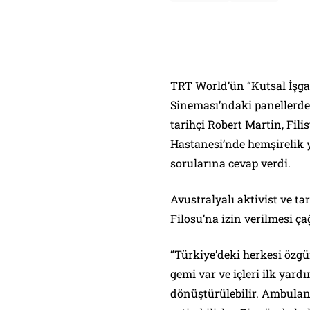
TRT World’ün “Kutsal İşgal
Sineması’ndaki panellerde 
tarihçi Robert Martin, Fili
Hastanesi’nde hemşirelik 
sorularına cevap verdi.
Avustralyalı aktivist ve ta
Filosu’na izin verilmesi çağ
“Türkiye’deki herkesi özg
gemi var ve içleri ilk yard
dönüştürülebilir. Ambulans