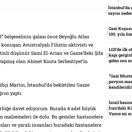
İstanbul’da 
sayısı neden
Gazi Koşusu
100. yıla öz
” belgeselinin galası önce Beyoğlu Atlas
konuşan Avustralyalı Filistin aktivisti ve
LGS’de ilk o
stinli düşünür Sami El-Arian ve Gazze’deki Şifa
kapı gerginl
gelen son an
yapmış olan Ahmet Kouta Serbestiyet’in
“Gazi Musta
pavyon mas
rihçi Martin, İstanbul’da bekletilen Gazze
kendileridir
rısı yaptı:
İsrail basın
ürlüğe davet ediyorum. Burada 4 adet büyük
İran’daki K
Vance mi sı
ım malzemeleri ile dolu. Bu gemiler hastanelere
ları ve yaralı insanları buradaki hastanelere