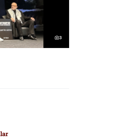
3
lar