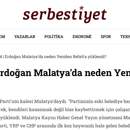
EM
YAZARLAR
POLITIKA
EKONOMI
SPOR
TEK
 | Erdoğan Malatya’da neden Yeniden Refah’a yüklendi?
Erdoğan Malatya’da neden Yen
ti’nin kalesi Malatya’daydı. “Partimizin eski belediye baş
rek, kendileri kazanmak değil bize kaybettirmek için çalışan
 yüklendi. Malatya Kayısı Haber Genel Yayın yönetmeni Ma
rti, YRP ve CHP arasında ilk kez heyecanlı hale gelen beledi