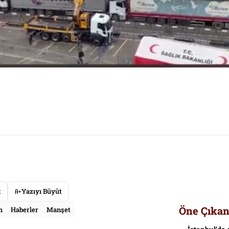
t
Yazıyı Büyüt
Öne Çıkan
m
Haberler
Manşet