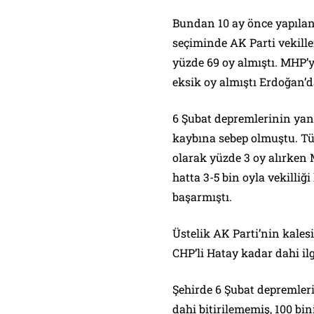
Bundan 10 ay önce yapılan
seçiminde AK Parti vekille
yüzde 69 oy almıştı. MHP’yi
eksik oy almıştı Erdoğan’d
6 Şubat depremlerinin yank
kaybına sebep olmuştu. Tü
olarak yüzde 3 oy alırken 
hatta 3-5 bin oyla vekilli
başarmıştı.
Üstelik AK Parti’nin kales
CHP’li Hatay kadar dahi il
Şehirde 6 Şubat depremler
dahi bitirilememiş, 100 bi