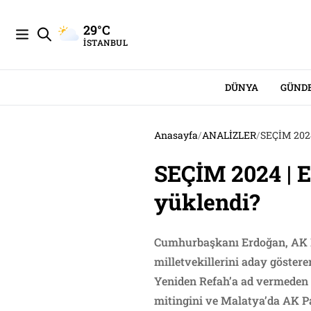
29°C
İSTANBUL
DÜNYA
GÜND
Anasayfa
/
ANALİZLER
/
SEÇİM 2024
SEÇİM 2024 | 
yüklendi?
Cumhurbaşkanı Erdoğan, AK Par
milletvekillerini aday göstere
Yeniden Refah’a ad vermeden
mitingini ve Malatya’da AK Pa