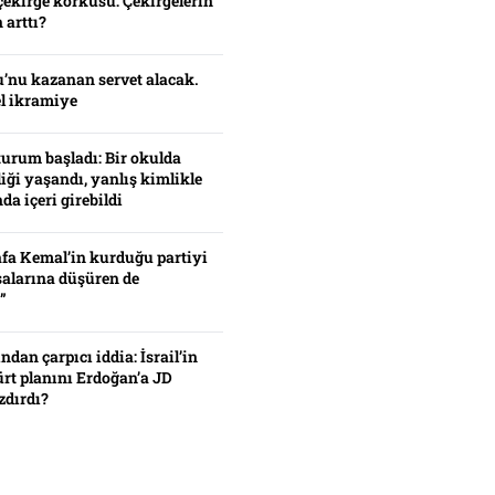
çekirge korkusu: Çekirgelerin
 arttı?
’nu kazanan servet alacak.
el ikramiye
turum başladı: Bir okulda
iği yaşandı, yanlış kimlikle
da içeri girebildi
fa Kemal’in kurduğu partiyi
alarına düşüren de
”
ından çarpıcı iddia: İsrail’in
ürt planını Erdoğan’a JD
zdırdı?