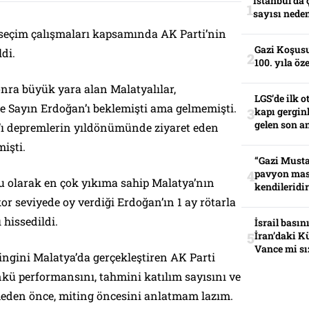
İstanbul’da 
sayısı neden
eçim çalışmaları kapsamında AK Parti’nin
Gazi Koşusu
ldi.
100. yıla öz
nra büyük yara alan Malatyalılar,
LGS’de ilk o
 Sayın Erdoğan’ı beklemişti ama gelmemişti.
kapı gerginl
gelen son an
 depremlerin yıldönümünde ziyaret eden
işti.
“Gazi Musta
pavyon mas
u olarak en çok yıkıma sahip Malatya’nın
kendileridir
or seviyede oy verdiği Erdoğan’ın 1 ay rötarla
 hissedildi.
İsrail basın
İran’daki K
Vance mi sı
tingini Malatya’da gerçekleştiren AK Parti
nkü performansını, tahmini katılım sayısını ve
vermeden önce, miting öncesini anlatmam lazım.