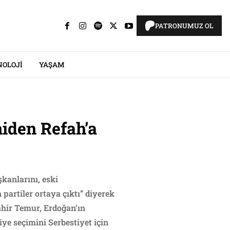
PATRONUMUZ OL
NOLOJI
YAŞAM
iden Refah’a
kanlarını, eski
 partiler ortaya çıktı” diyerek
hir Temur, Erdoğan’ın
ye seçimini Serbestiyet için