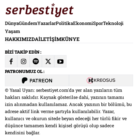
Dünya
Gündem
Yazarlar
Politika
Ekonomi
Spor
Teknoloji
Yaşam
HAKKIMIZDA
İLETIŞIM
KÜNYE
BİZİ TAKİP EDİN :
PATRONUMUZ OL :
© Yasal Uyarı: serbestiyet.com'da yer alan yazıların tüm
hakları saklıdır. Kaynak gösterilse dahi, yazının tamamı
izin alınmadan kullanılamaz. Ancak yazının bir bölümü, bu
adrese aktif link verme şartıyla kullanılabilir. Yazar,
kullanıcı ve okurun sitede beyan edeceği her türlü fikir ve
düşünce tamamen kendi kişisel görüşü olup sadece
kendisini bağlar.
PATRONUMUZ OL