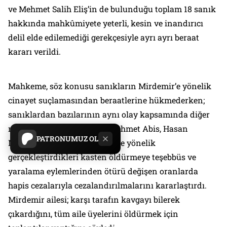
ve Mehmet Salih Eliş’in de bulunduğu toplam 18 sanık
hakkında mahkûmiyete yeterli, kesin ve inandırıcı
delil elde edilemediği gerekçesiyle ayrı ayrı beraat
kararı verildi.
Mahkeme, söz konusu sanıkların Mirdemir’e yönelik
cinayet suçlamasından beraatlerine hükmederken;
sanıklardan bazılarının aynı olay kapsamında diğer
mağdurlar Şeyhmus Abis, Mehmet Abis, Hasan
PATRONUMUZ OL
Mirdemir ve Baran Mirdemir’e yönelik
gerçekleştirdikleri kasten öldürmeye teşebbüs ve
yaralama eylemlerinden ötürü değişen oranlarda
hapis cezalarıyla cezalandırılmalarını kararlaştırdı.
Mirdemir ailesi; karşı tarafın kavgayı bilerek
çıkardığını, tüm aile üyelerini öldürmek için