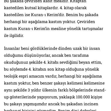
Bu şakada çeviriden kasıt mealdir. Kitaptan
kastedilen kutsal kitaplardır. 4. kitap olarak
kastedilen ise Kuran-ı Kerim’dir. Benim bu şakada
herhangi bir aşağılama kastım yoktur. Çeviriden
kastım Kuran-ı Kerim’in mealine yönelik tartışmalar
ile ilgilidir.
İnsanlar beni gördüklerinde dinden uzak bir insan
olduğumu düşünüyorlar, ancak ben tarafıma
okuduğunuz şekilde 4. kitabı sevdiğimi beyan ettim,
bu söylemde 4. kitabın son kitap olduğuna yönelik
teolojik espri amacım vardır, herhangi bir aşağılama
kastım yoktur, ben benzer şakayı kelimesi kelimesine
aynı şekilde 3 yıldır ülkenin farklı bölgelerinde stand-
up gösterilerinde yapıyorum, yaklaşık 100.000 kişiye
bu şakayı yapmışımdır ancak bu şakadan incinen
herhangi birisini görmedim. Benim dini değerleri