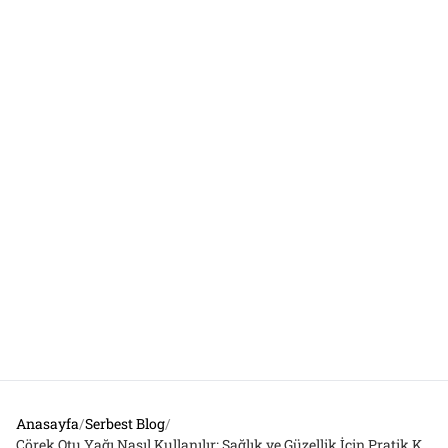
Anasayfa
/
Serbest Blog
/
Çörek Otu Yağı Nasıl Kullanılır: Sağlık ve Güzellik İçin Pratik Kılavuz