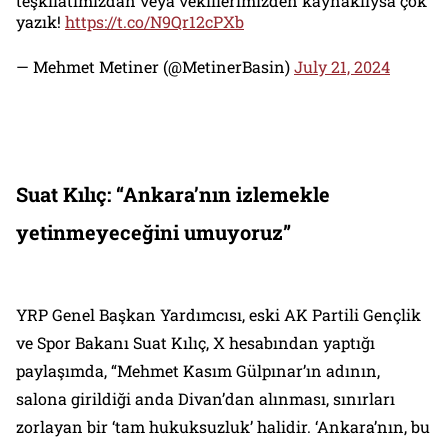
teşkilatımızdan veya vekillerimizden kaynaklıysa çok
yazık!
https://t.co/N9Qr12cPXb
— Mehmet Metiner (@MetinerBasin)
July 21, 2024
Suat Kılıç: “Ankara’nın izlemekle
yetinmeyeceğini umuyoruz”
YRP Genel Başkan Yardımcısı, eski AK Partili Gençlik
ve Spor Bakanı Suat Kılıç, X hesabından yaptığı
paylaşımda, “Mehmet Kasım Gülpınar’ın adının,
salona girildiği anda Divan’dan alınması, sınırları
zorlayan bir ‘tam hukuksuzluk’ halidir. ‘Ankara’nın, bu