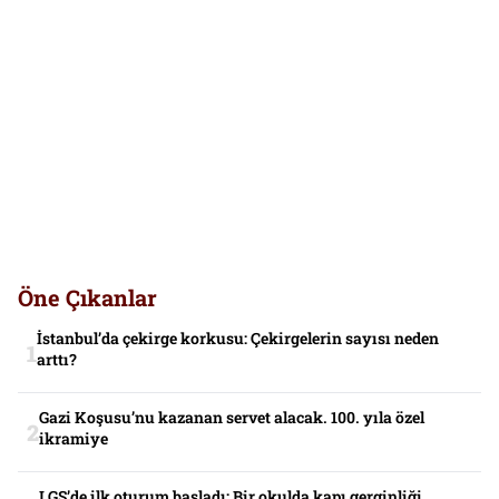
Öne Çıkanlar
İstanbul’da çekirge korkusu: Çekirgelerin sayısı neden
arttı?
Gazi Koşusu’nu kazanan servet alacak. 100. yıla özel
ikramiye
LGS’de ilk oturum başladı: Bir okulda kapı gerginliği