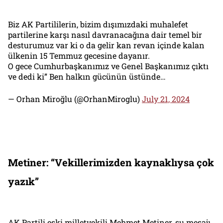
Biz AK Partililerin, bizim dışımızdaki muhalefet
partilerine karşı nasıl davranacağına dair temel bir
desturumuz var ki o da gelir kan revan içinde kalan
ülkenin 15 Temmuz gecesine dayanır.
O gece Cumhurbaşkanımız ve Genel Başkanımız çıktı
ve dedi ki” Ben halkın gücünün üstünde…
— Orhan Miroğlu (@OrhanMiroglu)
July 21, 2024
Metiner: “Vekillerimizden kaynaklıysa çok
yazık”
AK Partili eski milletvekili Mehmet Metiner, şu mesajı