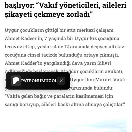
başlıyor: “Vakıf yöneticileri, aileleri
şikayeti çekmeye zorladı”
Uygur çocukların gittiği bir etüt merkezi çalışanı
Ahmet Kadeer’in, 7 yaşında bir Uygur kız çocuğuna
tecavüz ettiği, yaşları 4 ile 12 arasında değişen altı kız
çocuğuna cinsel tacizde bulunduğu ortaya çıkmıştı.
Ahmet Kadder’in yargılandığı dava yarın Silivri
Adliyesi’nde başlayacak. Mağdur çocukların avukatı,
etüt merkezinin bağlı olduğu Uygur İlim Marifet Vakfı
PATRONUMUZ OL
yöneticileri hakkında suç duyurusunda bulundu:
“Vakfa gelen bağış ve paraların kesilmemesi için
sanığı koruyup, aileleri baskı altına almaya çalıştılar.”