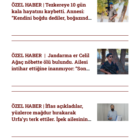
ÖZEL HABER | Tezkereye 10 gün
kala hayatını kaybetti. Annesi:
“Kendini boğdu dediler, boğazında
hiçbir iz yok”
ÖZEL HABER | Jandarma er Celil
Ağaç nöbette ölü bulundu. Ailesi
intihar ettiğine inanmıyor: “Son
konuşmamızda ‘Seni öldüreceğiz
diyorlar’ dedi”
ÖZEL HABER | İflas açıkladılar,
yüzlerce mağdur bırakarak
Urfa’yı terk ettiler. İpek ailesinin
iddiası: “DEVA Partisi il başkanı
çökmeye çalıştı”