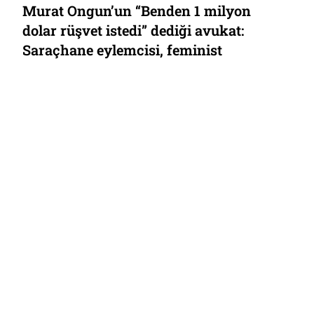
ÖZEL HABER| Mardin’de 4 yıl önceki
cinayet, faili meçhul kaldı: “Tüm
ailemizi katletmek için toplantılar
yaptılar. Dedemi yaralayıp işkenceyle
katlettiler.”