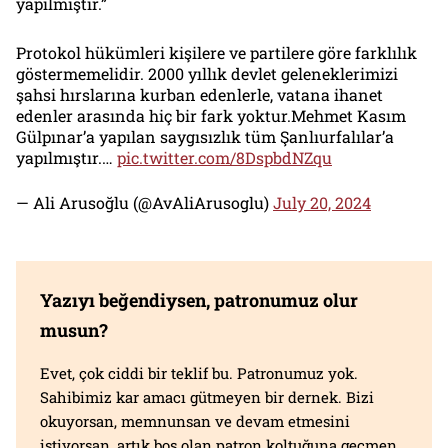
yapılmıştır.”
Protokol hükümleri kişilere ve partilere göre farklılık
göstermemelidir. 2000 yıllık devlet geleneklerimizi
şahsi hırslarına kurban edenlerle, vatana ihanet
edenler arasında hiç bir fark yoktur.Mehmet Kasım
Gülpınar’a yapılan saygısızlık tüm Şanlıurfalılar’a
yapılmıştır.…
pic.twitter.com/8DspbdNZqu
— Ali Arusoğlu (@AvAliArusoglu)
July 20, 2024
Yazıyı beğendiysen, patronumuz olur
musun?
Evet, çok ciddi bir teklif bu. Patronumuz yok.
Sahibimiz kar amacı gütmeyen bir dernek. Bizi
okuyorsan, memnunsan ve devam etmesini
istiyorsan, artık boş olan patron koltuğuna geçmen