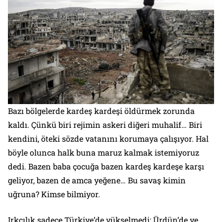
Bazı bölgelerde kardeş kardeşi öldürmek zorunda
kaldı. Çünkü biri rejimin askeri diğeri muhalif… Biri
kendini, öteki sözde vatanını korumaya çalışıyor. Hal
böyle olunca halk buna maruz kalmak istemiyoruz
dedi. Bazen baba çocuğa bazen kardeş kardeşe karşı
geliyor, bazen de amca yeğene… Bu savaş kimin
uğruna? Kimse bilmiyor.
Irkçılık sadece Türkiye’de yükselmedi; Ürdün’de ve