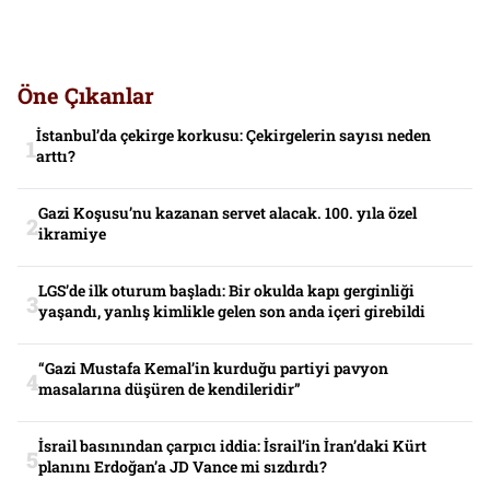
Öne Çıkanlar
İstanbul’da çekirge korkusu: Çekirgelerin sayısı neden
arttı?
Gazi Koşusu’nu kazanan servet alacak. 100. yıla özel
ikramiye
LGS’de ilk oturum başladı: Bir okulda kapı gerginliği
yaşandı, yanlış kimlikle gelen son anda içeri girebildi
“Gazi Mustafa Kemal’in kurduğu partiyi pavyon
masalarına düşüren de kendileridir”
İsrail basınından çarpıcı iddia: İsrail’in İran’daki Kürt
planını Erdoğan’a JD Vance mi sızdırdı?