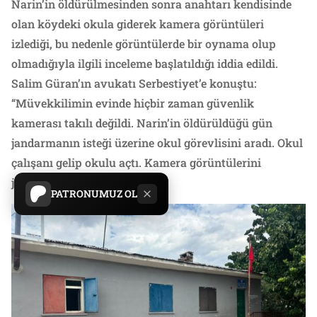
Narin’in öldürülmesinden sonra anahtarı kendisinde
olan köydeki okula giderek kamera görüntüleri
izlediği, bu nedenle görüntülerde bir oynama olup
olmadığıyla ilgili inceleme başlatıldığı iddia edildi.
Salim Güran’ın avukatı Serbestiyet’e konuştu:
“Müvekkilimin evinde hiçbir zaman güvenlik
kamerası takılı değildi. Narin’in öldürüldüğü gün
jandarmanın isteği üzerine okul görevlisini aradı. Okul
çalışanı gelip okulu açtı. Kamera görüntülerini
jandarma izledi.”
PATRONUMUZ OL