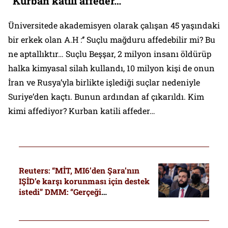
‘’Kurban katili affeder…’’
Üniversitede akademisyen olarak çalışan 45 yaşındaki
bir erkek olan A.H :‘’ Suçlu mağduru affedebilir mi? Bu
ne aptallıktır… Suçlu Beşşar, 2 milyon insanı öldürüp
halka kimyasal silah kullandı, 10 milyon kişi de onun
İran ve Rusya’yla birlikte işlediği suçlar nedeniyle
Suriye’den kaçtı. Bunun ardından af çıkarıldı. Kim
kimi affediyor? Kurban katili affeder…
Reuters: “MİT, MI6’den Şara’nın
IŞİD’e karşı korunması için destek
istedi” DMM: “Gerçeği
yansıtmamaktadır”