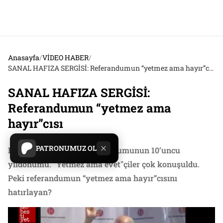
Anasayfa
/
VİDEO HABER
/
SANAL HAFIZA SERGİSİ: Referandumun “yetmez ama hayır”cısı
SANAL HAFIZA SERGİSİ:
Referandumun “yetmez ama
hayır”cısı
PATRONUMUZ OL
Bugün 12 Eylül 2010 referandumunun 10’uncu
yıldönümü. "Yetmez ama evet"çiler çok konuşuldu.
Peki referandumun “yetmez ama hayır”cısını
hatırlayan?