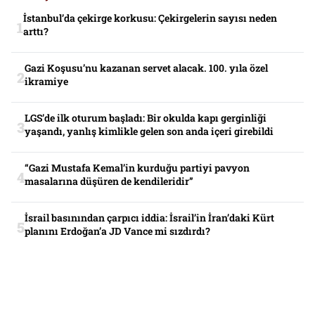
İstanbul’da çekirge korkusu: Çekirgelerin sayısı neden
arttı?
Gazi Koşusu’nu kazanan servet alacak. 100. yıla özel
ikramiye
LGS’de ilk oturum başladı: Bir okulda kapı gerginliği
yaşandı, yanlış kimlikle gelen son anda içeri girebildi
“Gazi Mustafa Kemal’in kurduğu partiyi pavyon
masalarına düşüren de kendileridir”
İsrail basınından çarpıcı iddia: İsrail’in İran’daki Kürt
planını Erdoğan’a JD Vance mi sızdırdı?