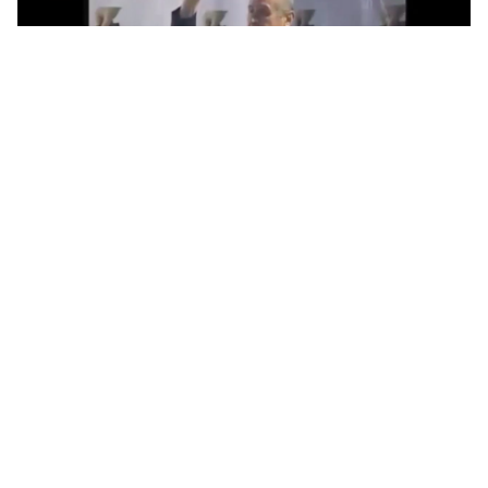
Serbestiyet
Yayın Tarihi:
12.09.2020 16:02
Son Güncelleme:
14.09.2020 20:23
Paylaş
Yazıyı Küçült
Yazıyı Büyüt
VİDEO HABER