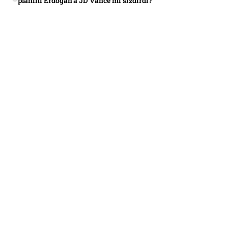
planını Erdoğan’a JD Vance mi sızdırdı?