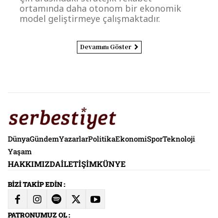
ortamında daha otonom bir ekonomik
model geliştirmeye çalışmaktadır.
Devamını Göster
Dünya
Gündem
Yazarlar
Politika
Ekonomi
Spor
Teknoloji
Yaşam
HAKKIMIZDA
İLETIŞIM
KÜNYE
BİZİ TAKİP EDİN :
PATRONUMUZ OL :