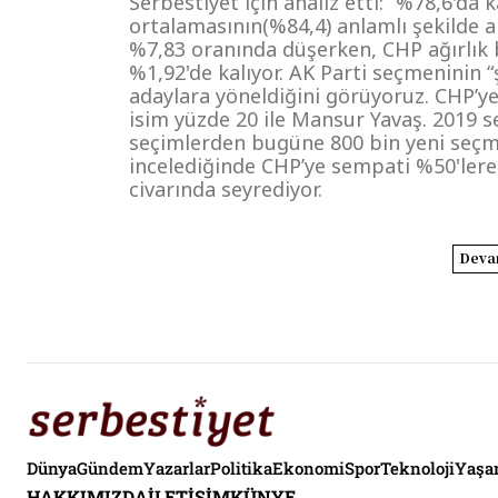
Serbestiyet için analiz etti: “%78,6'da k
ortalamasının(%84,4) anlamlı şekilde al
%7,83 oranında düşerken, CHP ağırlık 
%1,92'de kalıyor. AK Parti seçmeninin “
adaylara yöneldiğini görüyoruz. CHP’ye 
isim yüzde 20 ile Mansur Yavaş. 2019 
seçimlerden bugüne 800 bin yeni seçme
incelediğinde CHP’ye sempati %50'lere
civarında seyrediyor.
Deva
Dünya
Gündem
Yazarlar
Politika
Ekonomi
Spor
Teknoloji
Yaş
HAKKIMIZDA
İLETIŞIM
KÜNYE