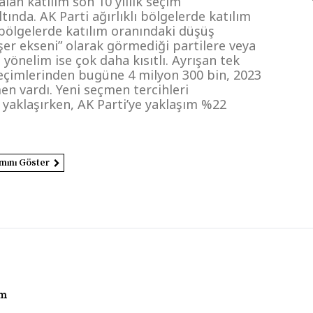
alan katılım son 10 yıllık seçim
tında. AK Parti ağırlıklı bölgelerde katılım
bölgelerde katılım oranındaki düşüş
şer ekseni” olarak görmediği partilere veya
yönelim ise çok daha kısıtlı. Ayrışan tek
seçimlerinden bugüne 4 milyon 300 bin, 2023
n vardı. Yeni seçmen tercihleri
 yaklaşırken, AK Parti’ye yaklaşım %22
mını Göster
am