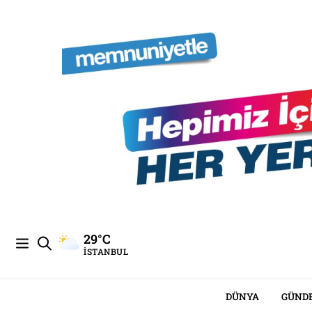
29°C
İSTANBUL
DÜNYA
GÜND