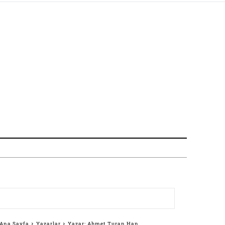
Ana Sayfa
Yazarlar
Yazar: Ahmet Turan Han