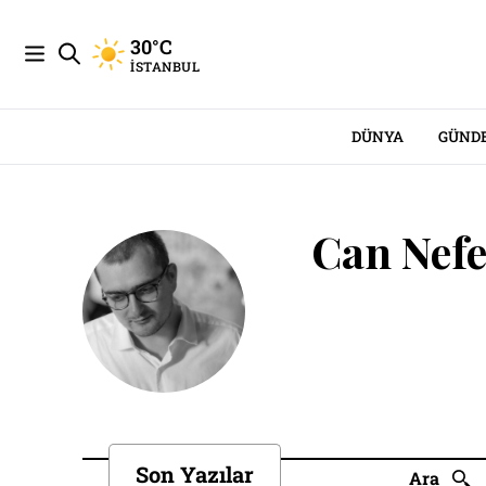
30°C
İSTANBUL
DÜNYA
GÜND
Can Nef
Son Yazılar
Ara