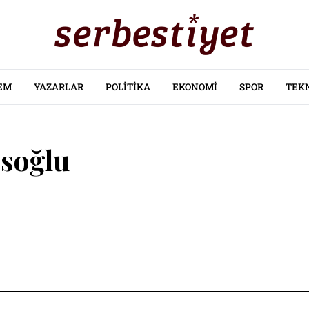
EM
YAZARLAR
POLITIKA
EKONOMI
SPOR
TEK
esoğlu