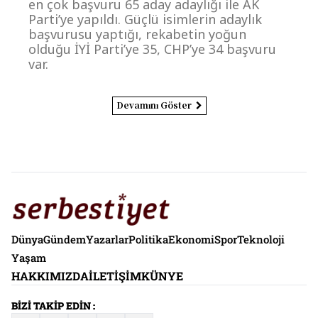
en çok başvuru 65 aday adaylığı ile AK
Parti’ye yapıldı. Güçlü isimlerin adaylık
başvurusu yaptığı, rekabetin yoğun
olduğu İYİ Parti’ye 35, CHP’ye 34 başvuru
var.
Devamını Göster
Dünya
Gündem
Yazarlar
Politika
Ekonomi
Spor
Teknoloji
Yaşam
HAKKIMIZDA
İLETIŞIM
KÜNYE
BİZİ TAKİP EDİN :