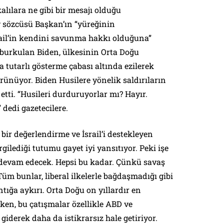
lılara ne gibi bir mesajı olduğu
 sözcüsü Başkan’ın “yüreğinin
ail’in kendini savunma hakkı olduğuna”
 burkulan Biden, ülkesinin Orta Doğu
ta tutarlı gösterme çabası altında ezilerek
ünüyor. Biden Husilere yönelik saldırıların
etti. “Husileri durduruyorlar mı? Hayır.
 dedi gazetecilere.
bir değerlendirme ve İsrail’i destekleyen
rgilediği tutumu gayet iyi yansıtıyor. Peki işe
devam edecek. Hepsi bu kadar. Çünkü savaş
üm bunlar, liberal ilkelerle bağdaşmadığı gibi
ığa aykırı. Orta Doğu on yıllardır en
ken, bu çatışmalar özellikle ABD ve
 giderek daha da istikrarsız hale getiriyor.