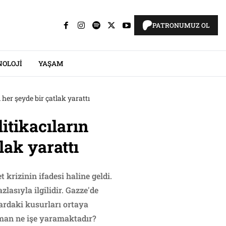
PATRONUMUZ OL
NOLOJI
YAŞAM
i her şeyde bir çatlak yarattı
litikacıların
lak yarattı
krizinin ifadesi haline geldi.
lasıyla ilgilidir. Gazze'de
ardaki kusurları ortaya
zaman ne işe yaramaktadır?