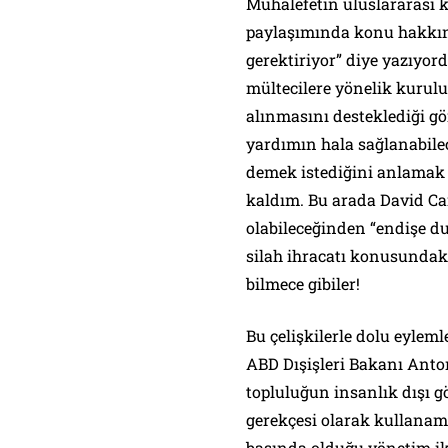
Muhalefetin uluslararası k
paylaşımında konu hakkınd
gerektiriyor” diye yazıyor
mültecilere yönelik kuru
alınmasını desteklediği 
yardımın hala sağlanabilec
demek istediğini anlamak
kaldım. Bu arada David Ca
olabileceğinden “endişe d
silah ihracatı konusundak
bilmece gibiler!
Bu çelişkilerle dolu eyleml
ABD Dışişleri Bakanı Anto
topluluğun insanlık dışı g
gerekçesi olarak kullanama
başında olduğu yönetim iki