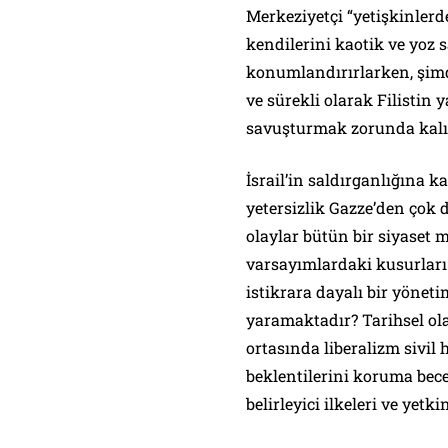
Merkeziyetçi “yetişkinlerde
kendilerini kaotik ve yoz s
konumlandırırlarken, şimd
ve sürekli olarak Filistin 
savuşturmak zorunda kalı
İsrail’in saldırganlığına 
yetersizlik Gazze’den çok d
olaylar bütün bir siyaset 
varsayımlardaki kusurları 
istikrara dayalı bir yönet
yaramaktadır? Tarihsel ola
ortasında liberalizm sivil 
beklentilerini koruma bec
belirleyici ilkeleri ve yet