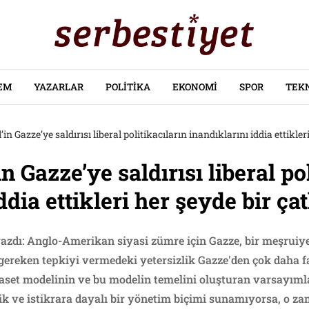
EM
YAZARLAR
POLITIKA
EKONOMI
SPOR
TEK
l’in Gazze’ye saldırısı liberal politikacıların inandıklarını iddia ettikler
in Gazze’ye saldırısı liberal po
ddia ettikleri her şeyde bir çat
zdı: Anglo-Amerikan siyasi zümre için Gazze, bir meşruiyet 
ı gereken tepkiyi vermedeki yetersizlik Gazze'den çok daha faz
aset modelinin ve bu modelin temelini oluşturan varsayıml
etik ve istikrara dayalı bir yönetim biçimi sunamıyorsa, o 