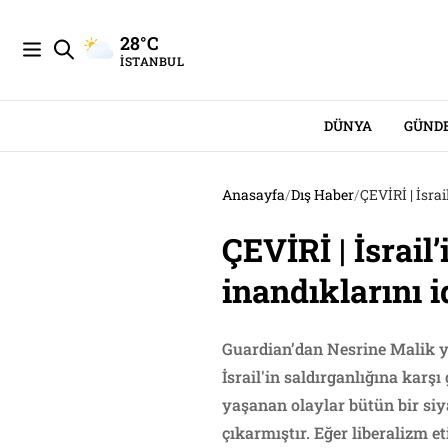
28°C
İSTANBUL
DÜNYA
GÜND
Anasayfa
/
Dış Haber
/
ÇEVİRİ | İsrai
ÇEVİRİ | İsrail’
inandıklarını i
Guardian’dan Nesrine Malik ya
İsrail'in saldırganlığına karş
yaşanan olaylar bütün bir siy
çıkarmıştır. Eğer liberalizm 