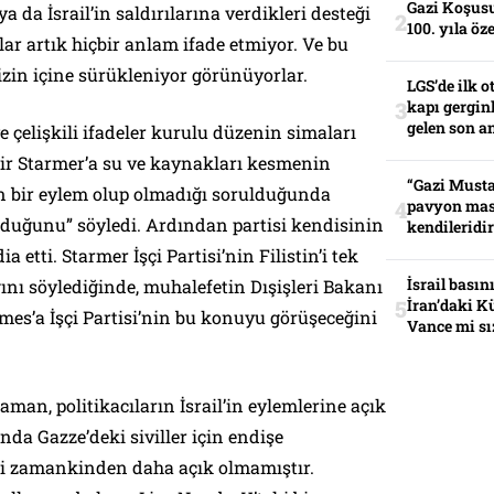
Gazi Koşusu
 da İsrail’in saldırılarına verdikleri desteği
100. yıla öz
lar artık hiçbir anlam ifade etmiyor. Ve bu
krizin içine sürükleniyor görünüyorlar.
LGS’de ilk o
kapı gerginl
gelen son an
 çelişkili ifadeler kurulu düzenin simaları
eir Starmer’a su ve kaynakları kesmenin
“Gazi Musta
n bir eylem olup olmadığı sorulduğunda
pavyon mas
olduğunu” söyledi. Ardından partisi kendisinin
kendileridir
 etti. Starmer İşçi Partisi’nin Filistin’i tek
İsrail basın
ını söylediğinde, muhalefetin Dışişleri Bakanı
İran’daki K
es’a İşçi Partisi’nin bu konuyu görüşeceğini
Vance mi sı
zaman, politikacıların İsrail’in eylemlerine açık
da Gazze’deki siviller için endişe
eri zamankinden daha açık olmamıştır.