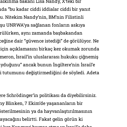
alkınma bakanı Lisa Nandy, X’teki bir
a “bu kadar ciddi iddialar ciddi bir yanıt
du. Nitekim Nandy’nin, BM’nin Filistinli
luşu UNRWA’ya sağlanan fonların askıya
görülürken, aynı zamanda başbakandan
eğine dair “güvence istediği” de görülüyor. Ne
 için açıklamasını birkaç kez okumak zorunda
meron, İsrail’in uluslararası hukuku çiğnemiş
uyduğunu” ancak bunun İngiltere’nin İsrail’e
i tutumunu değiştirmediğini de söyledi. Adeta
ere Schrödinger’in politikası da diyebilirsiniz.
ny Blinken, 7 Ekim’de yaşananların bir
österilmesinin ya da hayvanlaştırılmasının
yacağını belirtti. Fakat gelin görün ki
 kez Kongreyi baypas etme ve İsrail’e daha