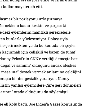
ı kullanmayı tercih etti.
 uzlaşmaz bir pozisyonu uzlaştırmaya
erçekler o kadar keskin ve çarpıcı ki
ze’deki eylemlerini mantıklı gerekçelerle
n bunlarla yüzleşemiyor. Dolayısıyla
dile getirmekten ya da bu konuda bir şeyler
 kaçınmak için çelişkili ve bazen de tuhaf
Nancy Pelosi’nin CNN’e verdiği demeçte bazı
, doğal ve samimi” olduğunu ancak ateşkes
n mesajına” destek vermek anlamına geldiğini
nuçta bir dengesizlik yaratıyor. Nancy
listin yanlısı eylemcilere Çin’e geri dönmeleri
hlarının” orada olduğunu da söylemişti.
se eli kolu bağlı. Joe Biden’a Gazze konusunda