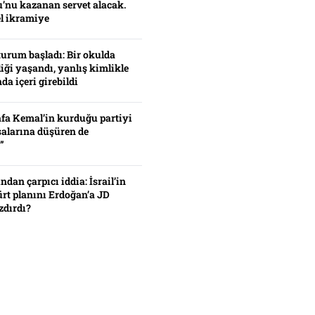
’nu kazanan servet alacak.
el ikramiye
turum başladı: Bir okulda
iği yaşandı, yanlış kimlikle
da içeri girebildi
fa Kemal’in kurduğu partiyi
alarına düşüren de
”
ından çarpıcı iddia: İsrail’in
ürt planını Erdoğan’a JD
zdırdı?