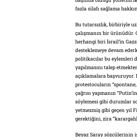
fazla silah sağlama hakkın
Bu tutarsızlık, birbiriyle
çalışmanın bir ürünüdür. G
herhangi biri İsrail’in Gaz
desteklemeye devam ederke
politikacılar bu eylemleri 
yapılmasını talep etmekten
açıklamalara başvuruyor. 
protestocuların “spontane
çağrısı yapmanın “Putin’i
söylemesi gibi durumlar so
yetmezmiş gibi geçen yıl Fi
gerektiğini, zira “kararga
Beyaz Saray sözcülerinin i