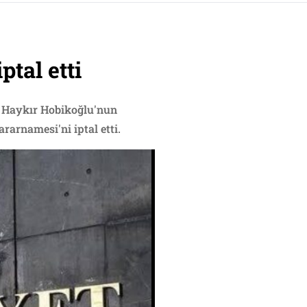
tal etti
f Haykır Hobikoğlu'nun
arnamesi'ni iptal etti.