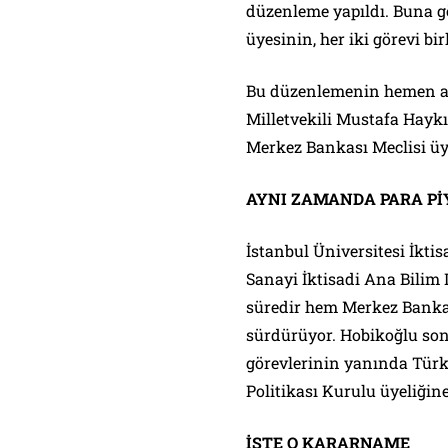
düzenleme yapıldı. Buna g
üyesinin, her iki görevi b
Bu düzenlemenin hemen ar
Milletvekili Mustafa Haykır
Merkez Bankası Meclisi üye
AYNI ZAMANDA PARA Pİ
İstanbul Üniversitesi İktis
Sanayi İktisadi Ana Bilim D
süredir hem Merkez Bankas
sürdürüyor. Hobikoğlu son
görevlerinin yanında Tür
Politikası Kurulu üyeliğine 
İŞTE O KARARNAME