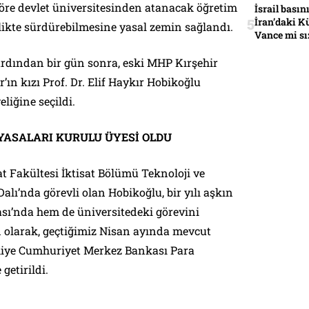
öre devlet üniversitesinden atanacak öğretim
İsrail basın
İran’daki K
irlikte sürdürebilmesine yasal zemin sağlandı.
Vance mi sı
dından bir gün sonra, eski MHP Kırşehir
’ın kızı Prof. Dr. Elif Haykır Hobikoğlu
liğine seçildi.
YASALARI KURULU ÜYESİ OLDU
at Fakültesi İktisat Bölümü Teknoloji ve
alı’nda görevli olan Hobikoğlu, bir yılı aşkın
ı’nda hem de üniversitedeki görevini
 olarak, geçtiğimiz Nisan ayında mevcut
kiye Cumhuriyet Merkez Bankası Para
getirildi.