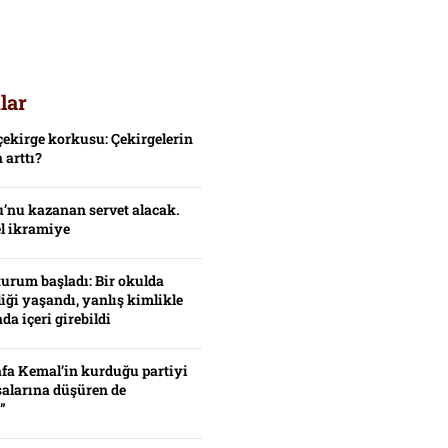
lar
çekirge korkusu: Çekirgelerin
 arttı?
’nu kazanan servet alacak.
el ikramiye
turum başladı: Bir okulda
iği yaşandı, yanlış kimlikle
da içeri girebildi
fa Kemal’in kurduğu partiyi
alarına düşüren de
”