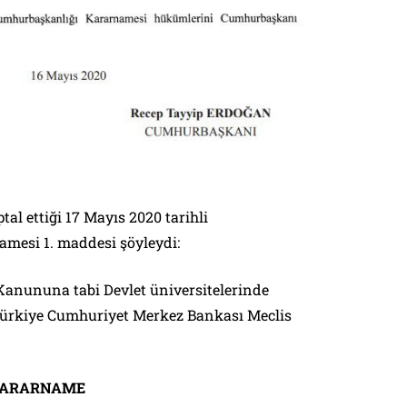
l ettiği 17 Mayıs 2020 tarihli
mesi 1. maddesi şöyleydi:
anununa tabi Devlet üniversitelerinde
e Türkiye Cumhuriyet Merkez Bankası Meclis
 KARARNAME