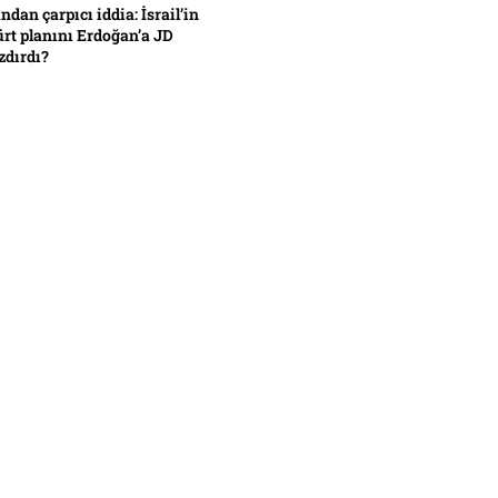
ından çarpıcı iddia: İsrail’in
ürt planını Erdoğan’a JD
zdırdı?