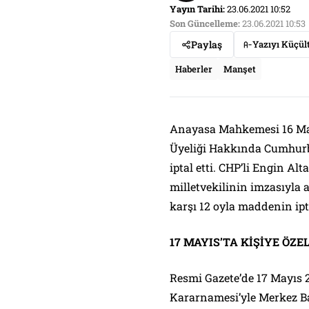
Yayın Tarihi:
23.06.2021 10:52
Son Güncelleme:
23.06.2021 10:53
Paylaş
Yazıyı Küçül
Haberler
Manşet
Anayasa Mahkemesi 16 May
Üyeliği Hakkında Cumhurb
iptal etti. CHP’li Engin Alt
milletvekilinin imzasıyla
karşı 12 oyla maddenin ipt
17 MAYIS’TA KİŞİYE ÖZ
Resmi Gazete’de 17 Mayıs
Kararnamesi’yle Merkez Ban