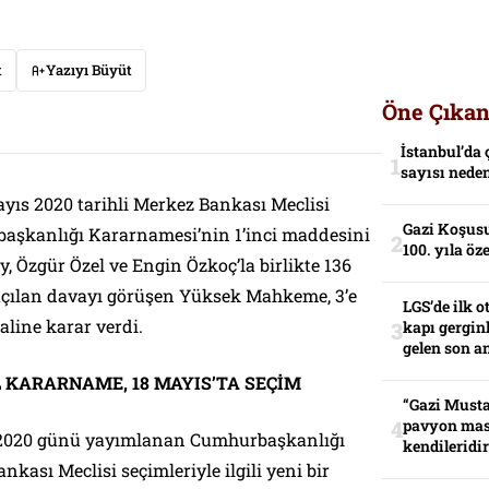
t
Yazıyı Büyüt
Öne Çıkan
İstanbul’da 
sayısı neden
ıs 2020 tarihli Merkez Bankası Meclisi
Gazi Koşusu
aşkanlığı Kararnamesi’nin 1’inci maddesini
100. yıla öz
ay, Özgür Özel ve Engin Özkoç’la birlikte 136
 açılan davayı görüşen Yüksek Mahkeme, 3’e
LGS’de ilk o
aline karar verdi.
kapı gerginl
gelen son an
EL KARARNAME, 18 MAYIS’TA SEÇİM
“Gazi Musta
pavyon mas
 2020 günü yayımlanan Cumhurbaşkanlığı
kendileridir
kası Meclisi seçimleriyle ilgili yeni bir