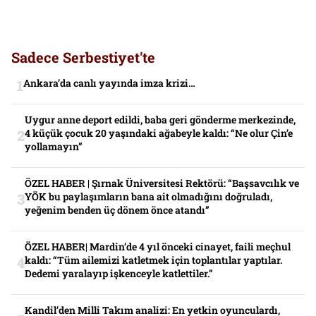
Sadece Serbestiyet'te
Ankara’da canlı yayında imza krizi…
Uygur anne deport edildi, baba geri gönderme merkezinde,
4 küçük çocuk 20 yaşındaki ağabeyle kaldı: “Ne olur Çin’e
yollamayın”
ÖZEL HABER | Şırnak Üniversitesi Rektörü: “Başsavcılık ve
YÖK bu paylaşımların bana ait olmadığını doğruladı,
yeğenim benden üç dönem önce atandı”
ÖZEL HABER| Mardin’de 4 yıl önceki cinayet, faili meçhul
kaldı: “Tüm ailemizi katletmek için toplantılar yaptılar.
Dedemi yaralayıp işkenceyle katlettiler.”
Kandil’den Milli Takım analizi: En yetkin oyunculardı,