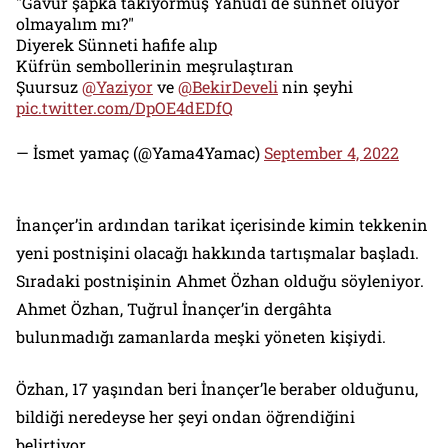
"Gavur şapka takıyormuş Yahudi de sünnet oluyor
olmayalım mı?"
Diyerek Sünneti hafife alıp
Küfrün sembollerinin meşrulaştıran
Şuursuz
@Yaziyor
ve
@BekirDeveli
nin şeyhi
pic.twitter.com/DpOE4dEDfQ
— İsmet yamaç (@Yama4Yamac)
September 4, 2022
İnançer’in ardından tarikat içerisinde kimin tekkenin
yeni postnişini olacağı hakkında tartışmalar başladı.
Sıradaki postnişinin Ahmet Özhan olduğu söyleniyor.
Ahmet Özhan, Tuğrul İnançer’in dergâhta
bulunmadığı zamanlarda meşki yöneten kişiydi.
Özhan, 17 yaşından beri İnançer’le beraber olduğunu,
bildiği neredeyse her şeyi ondan öğrendiğini
belirtiyor.