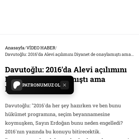
Anasayfa
/
VİDEO HABER
/
Davutoğlu: 2016’da Alevi açılımını Diyanet de onaylamıştı ama Erdoğan reddetti
Davutoğlu: 2016’da Alevi açılımını
Diyanet de onaylamıştı ama
PATRONUMUZ OL
Erdoğan reddetti
Davutoğlu: "2016'da her şey hazırken ve ben bunu
hükümet programına, seçim beyannamesine
koymuşken, Sayın Erdoğan bunu neden engelledi?
2016'nın yazında bu konuyu bitirecektik.