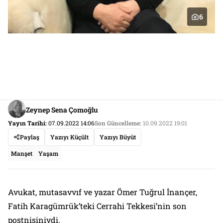
6
Zeynep Sena Çomoğlu
Yayın Tarihi:
07.09.2022 14:06
Son Güncelleme:
10.09.2022 19:01
Paylaş
Yazıyı Küçült
Yazıyı Büyüt
Manşet
Yaşam
Avukat, mutasavvıf ve yazar Ömer Tuğrul İnançer,
Fatih Karagümrük’teki Cerrahi Tekkesi’nin son
postnişiniydi.