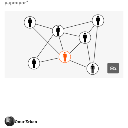
yapmıyor.”
2
Onur Erkan