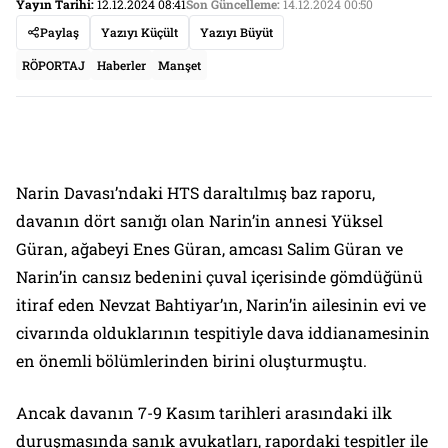
Yayın Tarihi:
12.12.2024 08:41
Son Güncelleme:
14.12.2024 00:50
Paylaş
Yazıyı Küçült
Yazıyı Büyüt
RÖPORTAJ
Haberler
Manşet
Narin Davası’ndaki HTS daraltılmış baz raporu,
davanın dört sanığı olan Narin’in annesi Yüksel
Güran, ağabeyi Enes Güran, amcası Salim Güran ve
Narin’in cansız bedenini çuval içerisinde gömdüğünü
itiraf eden Nevzat Bahtiyar’ın, Narin’in ailesinin evi ve
civarında olduklarının tespitiyle dava iddianamesinin
en önemli bölümlerinden birini oluşturmuştu.
Ancak davanın 7-9 Kasım tarihleri arasındaki ilk
duruşmasında sanık avukatları, rapordaki tespitler ile