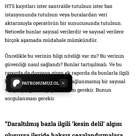
HTS kayıtları ister santralde tutulsun ister baz
istasyonunda tutulsun veya buralardan veri
aktarımıyla operatörün bir sunucusunda tutulsun.
Neticede bunlar sayısal verilerdir ve sayısal verilere
birçok aşamada müdahale mümkündür.
Öncelikle bu verinin bilgi niteliği var mı? Bu verinin
güvenliği nasıl sağlandı? Bunlar tartışılmalı. Ve bu
raporda da dosyaya giren ek raporda da bunlarla ilgili
bir açıklama yok. Güvenliği sağlanmamış bir sayısal
PATRONUMUZ OL
veriyle yargılama yapılmaması gerekir. Bunun
sorgulanması gerekir.
“Daraltılmış bazla ilgili ‘kesin delil’ algısı
oluşursa ileride haksız cezalandırmalara