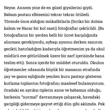
Neyse. Annem yine de en güzel giysilerini giydi.
Babam postacı elbisesini tekrar tekrar ütüledi.
Törende önce aldığım mükafâtlarla (Scriks bir dolma
kalem ve Nacar bir kol saati) fotoğraflar çektirildi. (Bu
fotoğrafların bir yerden belli bir ücret karşılığında
alınması gerekiyordu, aybaşı aysonu derken sanırım
gecikti; hatırladığım kadarıyla öğretmenim ya da okul
müdürü eve götürülmek üzere bir zarf içerisinde bana
teslim etti). Sonra içerde bir müddet oturuldu. Okulun
öğretmenler odasında büyük bir masanın etrafında
çay ve gazoz eşliğinde yenilen kuru pastayı gösteren
kutlama toplantısı fotoğrafını maalesef bulamıyorum.
Oradaki en ayrıksı tiplerin anne ve babamın olduğu,
herkesin “normal” davranmaya çalışarak, havadaki
garipliği gidermeye gayret ettiği dün gibi aklımda. Pek