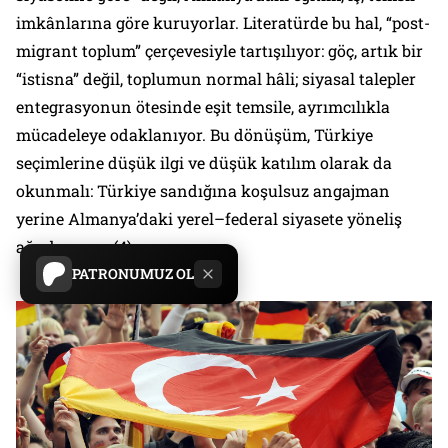
imkânlarına göre kuruyorlar. Literatürde bu hal, “post-
migrant toplum” çerçevesiyle tartışılıyor: göç, artık bir
“istisna” değil, toplumun normal hâli; siyasal talepler
entegrasyonun ötesinde eşit temsile, ayrımcılıkla
mücadeleye odaklanıyor. Bu dönüşüm, Türkiye
seçimlerine düşük ilgi ve düşük katılım olarak da
okunmalı: Türkiye sandığına koşulsuz angajman
yerine Almanya’daki yerel–federal siyasete yöneliş
ağır basıyor. (4)
PATRONUMUZ OL