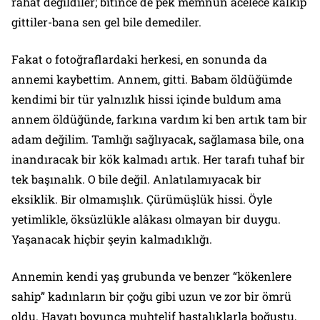
rahat değildiler; bitince de pek memnun acelece kalkıp
gittiler-bana sen gel bile demediler.
Fakat o fotoğraflardaki herkesi, en sonunda da
annemi kaybettim. Annem, gitti. Babam öldüğümde
kendimi bir tür yalnızlık hissi içinde buldum ama
annem öldüğünde, farkına vardım ki ben artık tam bir
adam değilim. Tamlığı sağlıyacak, sağlamasa bile, ona
inandıracak bir kök kalmadı artık. Her tarafı tuhaf bir
tek başınalık. O bile değil. Anlatılamıyacak bir
eksiklik. Bir olmamışlık. Çürümüşlük hissi. Öyle
yetimlikle, öksüzlükle alâkası olmayan bir duygu.
Yaşanacak hiçbir şeyin kalmadıklığı.
Annemin kendi yaş grubunda ve benzer “kökenlere
sahip” kadınların bir çoğu gibi uzun ve zor bir ömrü
oldu. Hayatı boyunca muhtelif hastalıklarla boğuştu,