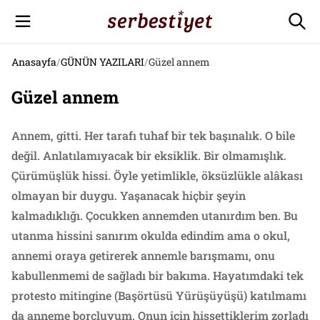
Anasayfa
/
GÜNÜN YAZILARI
/
Güzel annem
Güzel annem
Annem, gitti. Her tarafı tuhaf bir tek başınalık. O bile
değil. Anlatılamıyacak bir eksiklik. Bir olmamışlık.
Çürümüşlük hissi. Öyle yetimlikle, öksüzlükle alâkası
olmayan bir duygu. Yaşanacak hiçbir şeyin
kalmadıklığı. Çocukken annemden utanırdım ben. Bu
utanma hissini sanırım okulda edindim ama o okul,
annemi oraya getirerek annemle barışmamı, onu
kabullenmemi de sağladı bir bakıma. Hayatımdaki tek
protesto mitingine (Başörtüsü Yürüşüyüşü) katılmamı
da anneme borçluyum. Onun için hissettiklerim zorladı