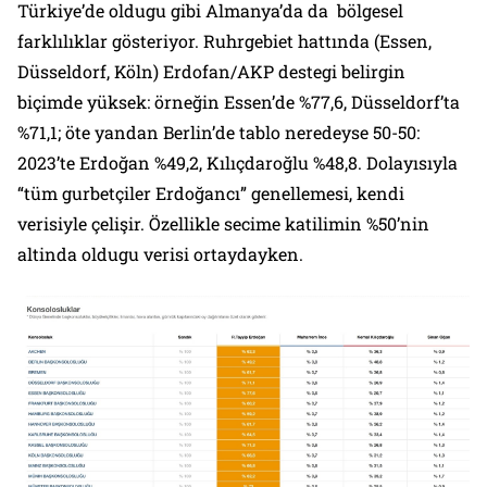
Türkiye’de oldugu gibi Almanya’da da bölgesel
farklılıklar gösteriyor. Ruhrgebiet hattında (Essen,
Düsseldorf, Köln) Erdofan/AKP destegi belirgin
biçimde yüksek: örneğin Essen’de %77,6, Düsseldorf’ta
%71,1; öte yandan Berlin’de tablo neredeyse 50-50:
2023’te Erdoğan %49,2, Kılıçdaroğlu %48,8. Dolayısıyla
“tüm gurbetçiler Erdoğancı” genellemesi, kendi
verisiyle çelişir. Özellikle secime katilimin %50’nin
altinda oldugu verisi ortaydayken.