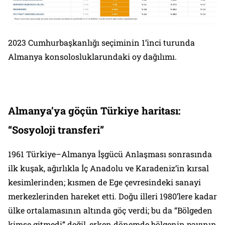
2023 Cumhurbaşkanlığı seçiminin 1’inci turunda
Almanya konsolosluklarundaki oy dağılımı.
Almanya’ya göçün Türkiye haritası:
“Sosyoloji transferi”
1961 Türkiye–Almanya İşgücü Anlaşması sonrasında
ilk kuşak, ağırlıkla İç Anadolu ve Karadeniz’in kırsal
kesimlerinden; kısmen de Ege çevresindeki sanayi
merkezlerinden hareket etti. Doğu illeri 1980’lere kadar
ülke ortalamasının altında göç verdi; bu da “Bölgeden
kimse gitmedi” değil, erken dönemde bölgenin payının