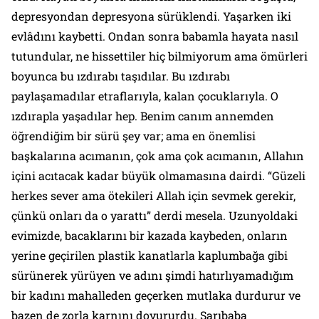
depresyondan depresyona sürüklendi. Yaşarken iki
evlâdını kaybetti. Ondan sonra babamla hayata nasıl
tutundular, ne hissettiler hiç bilmiyorum ama ömürleri
boyunca bu ızdırabı taşıdılar. Bu ızdırabı
paylaşamadılar etraflarıyla, kalan çocuklarıyla. O
ızdırapla yaşadılar hep. Benim canım annemden
öğrendiğim bir sürü şey var; ama en önemlisi
başkalarına acımanın, çok ama çok acımanın, Allahın
içini acıtacak kadar büyük olmamasına dairdi. “Güzeli
herkes sever ama ötekileri Allah için sevmek gerekir,
çünkü onları da o yarattı” derdi mesela. Uzunyoldaki
evimizde, bacaklarını bir kazada kaybeden, onların
yerine geçirilen plastik kanatlarla kaplumbağa gibi
sürünerek yürüyen ve adını şimdi hatırlıyamadığım
bir kadını mahalleden geçerken mutlaka durdurur ve
bazen de zorla karnını doyururdu. Sarıbaba