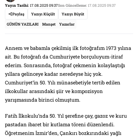
Yayın Tarihi:
17.08.2025 09:37
Son Güncelleme:
17.08.2025 09:37
Paylaş
Yazıyı Küçült
Yazıyı Büyüt
GÜNÜN YAZILARI
Manşet
Yazarlar
Annem ve babamla çekilmiş ilk fotoğrafım 1973 yılına
ait. Bu fotoğrafı da Cumhuriyete borçuluyum-itiraf
ederim. Sonrasında, fotoğraf çekmenin kolaylaştığı
yıllara gelinceye kadar neredeyse hiç yok.
Cumhuriyet’in 50. Yılı münasebetiyle tertib edilen
ilkokullar arasındaki şiir ve kompozisyon
yarışmasında birinci olmuştum.
Fatih İlkokulu’nda 50. Yıl şerefine çay, gazoz ve kuru
pastadan ibaret bir kutlama töreni düzenlendi.
Öğretmenim İzmir’den, Çankırı bozkırındaki yağlı