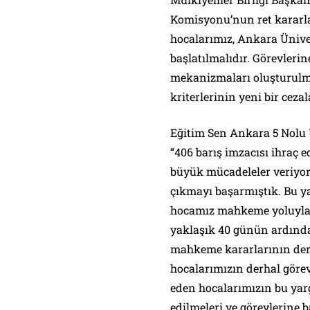
Komisyonu’nun ret kararlar
hocalarımız, Ankara Üniver
başlatılmalıdır. Görevleri
mekanizmaları oluşturulm
kriterlerinin yeni bir cez
Eğitim Sen Ankara 5 Nolu 
“406 barış imzacısı ihraç ed
büyük mücadeleler veriyor
çıkmayı başarmıştık. Bu y
hocamız mahkeme yoluyla g
yaklaşık 40 günün ardında
mahkeme kararlarının der
hocalarımızın derhal görev
eden hocalarımızın bu yarg
edilmeleri ve görevlerine b