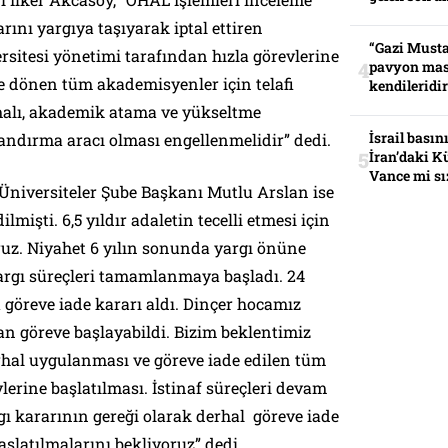
ını yargıya taşıyarak iptal ettiren
“Gazi Musta
sitesi yönetimi tarafından hızla görevlerine
pavyon mas
ne dönen tüm akademisyenler için telafi
kendileridir
alı, akademik atama ve yükseltme
İsrail basın
alandırma aracı olması engellenmelidir” dedi.
İran’daki K
Vance mi sı
Üniversiteler Şube Başkanı Mutlu Arslan ise
ilmişti. 6,5 yıldır adaletin tecelli etmesi için
uz. Niyahet 6 yılın sonunda yargı önüne
argı süreçleri tamamlanmaya başladı. 24
öreve iade kararı aldı. Dinçer hocamız
n göreve başlayabildi. Bizim beklentimiz
hal uygulanması ve göreve iade edilen tüm
lerine başlatılması. İstinaf süreçleri devam
ı kararının gereği olarak derhal göreve iade
aşlatılmalarını bekliyoruz” dedi.