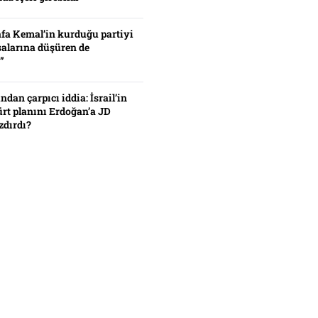
fa Kemal’in kurduğu partiyi
alarına düşüren de
”
ından çarpıcı iddia: İsrail’in
ürt planını Erdoğan’a JD
zdırdı?