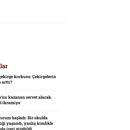
lar
çekirge korkusu: Çekirgelerin
 arttı?
’nu kazanan servet alacak.
el ikramiye
turum başladı: Bir okulda
iği yaşandı, yanlış kimlikle
da içeri girebildi