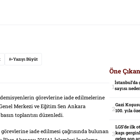
t
Yazıyı Büyüt
Öne Çıkan
İstanbul’da 
sayısı neden
kademisyenlerin görevlerine iade edilmelerine
Gazi Koşusu
ği Genel Merkezi ve Eğitim Sen Ankara
100. yıla öz
 basın toplantısı düzenledi.
LGS’de ilk o
 görevlerine iade edilmesi çağrısında bulunan
kapı gerginl
gelen son an
nı İlker Akcasoy, “OHAL İşlemleri İnceleme