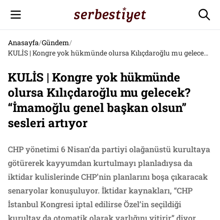
Anasayfa
/
Gündem
/
KULİS | Kongre yok hükmünde olursa Kılıçdaroğlu mu gelecek? “İmamoğlu genel başkan olsun” sesleri artıyor
KULİS | Kongre yok hükmünde
olursa Kılıçdaroğlu mu gelecek?
“İmamoğlu genel başkan olsun”
sesleri artıyor
CHP yönetimi 6 Nisan’da partiyi olağanüstü kurultaya
götürerek kayyumdan kurtulmayı planladıysa da
iktidar kulislerinde CHP’nin planlarını boşa çıkaracak
senaryolar konuşuluyor. İktidar kaynakları, “CHP
İstanbul Kongresi iptal edilirse Özel’in seçildiği
kurultay da otomatik olarak varlığını yitirir” diyor.