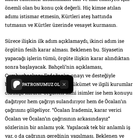
önemli olan bu konu çok değerli. Hiç kimse atılan
adımı istismar etmesin, Kürtleri ateş hattında
tutmasın ve Kürtler üzerinde vesayet kurmasın.
Sürece ilişkin ilk adım açıklamaydı, ikinci adım ise
örgütün fesih karar alması. Beklenen bu. Siyasetin
yapacağı işlerin tümü, örgüte ilişkin karar alındıktan
sonra başlayacak. Bahçeli’nin açıklaması,
Cumhurbaşkanı Erdoğan’ın onayı ve desteğiyle
başlayan süreç konusunda hükümet ve ilgili kurumlar
PATRONUMUZ OL
oldukça kararlı. Örgütten kimi isimler ise hem konuyu
dağıtıyor hem çağrıyı sulandırıyor hem de Öcalan’ın
çağrısını gölgeliyor. “Öcalan İrademiz, karar verici
Öcalan ve Öcalan’ın çağrısının arkasındayız”
sözlerinin bir anlamı yok. Yapılacak tek bir anlamlı iş
var, o da çağrının gereğinin yapılması. Beklenen ve