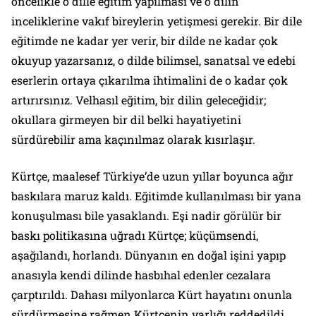
öncelikle o dille eğitim yapılması ve o dilin
inceliklerine vakıf bireylerin yetişmesi gerekir. Bir dile
eğitimde ne kadar yer verir, bir dilde ne kadar çok
okuyup yazarsanız, o dilde bilimsel, sanatsal ve edebi
eserlerin ortaya çıkarılma ihtimalini de o kadar çok
artırırsınız. Velhasıl eğitim, bir dilin geleceğidir;
okullara girmeyen bir dil belki hayatiyetini
sürdürebilir ama kaçınılmaz olarak kısırlaşır.
Kürtçe, maalesef Türkiye’de uzun yıllar boyunca ağır
baskılara maruz kaldı. Eğitimde kullanılması bir yana
konuşulması bile yasaklandı. Eşi nadir görülür bir
baskı politikasına uğradı Kürtçe; küçümsendi,
aşağılandı, horlandı. Dünyanın en doğal işini yapıp
anasıyla kendi dilinde hasbıhal edenler cezalara
çarptırıldı. Dahası milyonlarca Kürt hayatını onunla
sürdürmesine rağmen Kürtçenin varlığı reddedildi.