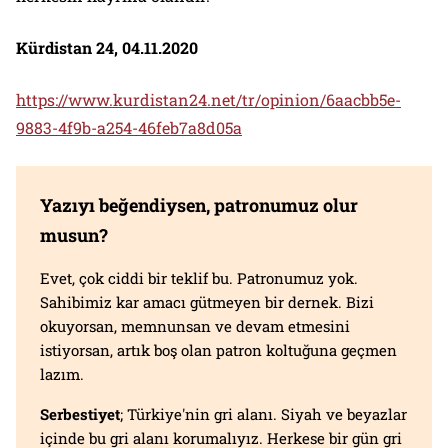
Kürdistan 24, 04.11.2020
https://www.kurdistan24.net/tr/opinion/6aacbb5e-
9883-4f9b-a254-46feb7a8d05a
Yazıyı beğendiysen, patronumuz olur
musun?
Evet, çok ciddi bir teklif bu. Patronumuz yok.
Sahibimiz kar amacı gütmeyen bir dernek. Bizi
okuyorsan, memnunsan ve devam etmesini
istiyorsan, artık boş olan patron koltuğuna geçmen
lazım.
Serbestiyet
; Türkiye'nin gri alanı. Siyah ve beyazlar
içinde bu gri alanı korumalıyız. Herkese bir gün gri