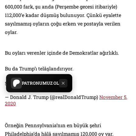
600,000 fark, şu anda (Perşembe gecesi itibariyle)
112,000’e kadar düşmüş bulunuyor. Çünkü eyalette
sayılmamış oyların çoğu erken ve postayla verilen
oylar.
Bu oyları verenler içinde de Demokratlar ağırlıklı.
Bu da Trump’ı telâşlandırıyor.
STOP THE COUNT!
PATRONUMUZ OL
— Donald J. Trump (@realDonaldTrump)
November 5,
2020
Örneğin Pennsylvania’nın en büyük şehri
Philadelphia’da hâlâ sayılmamış 120,000 oy var.