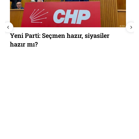
Arjantin’in kalp atışı