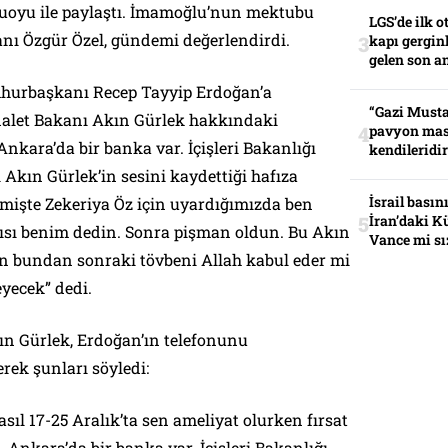
uoyu ile paylaştı. İmamoğlu’nun mektubu
LGS’de ilk o
nı Özgür Özel, gündemi değerlendirdi.
kapı gerginl
gelen son an
mhurbaşkanı Recep Tayyip Erdoğan’a
“Gazi Musta
dalet Bakanı Akın Gürlek hakkındaki
pavyon mas
“Ankara’da bir banka var. İçişleri Bakanlığı
kendileridir
 Akın Gürlek’in sesini kaydettiği hafıza
İsrail basın
eçmişte Zekeriya Öz için uyardığımızda ben
İran’daki K
ısı benim dedin. Sonra pişman oldun. Bu Akın
Vance mi sı
en bundan sonraki tövbeni Allah kabul eder mi
yecek” dedi.
n Gürlek, Erdoğan’ın telefonunu
erek şunları söyledi:
sıl 17-25 Aralık’ta sen ameliyat olurken fırsat
 Ankara’da bir banka var. İçişleri Bakanlığı