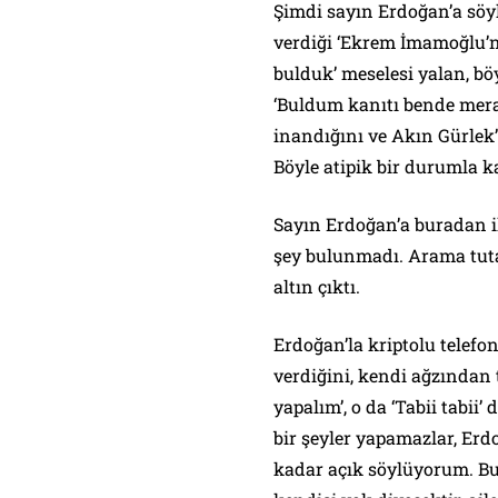
Şimdi sayın Erdoğan’a söy
verdiği ‘Ekrem İmamoğlu’n
bulduk’ meselesi yalan, b
‘Buldum kanıtı bende mera
inandığını ve Akın Gürlek’
Böyle atipik bir durumla ka
Sayın Erdoğan’a buradan il
şey bulunmadı. Arama tuta
altın çıktı.
Erdoğan’la kriptolu telefo
verdiğini, kendi ağzından 
yapalım’, o da ‘Tabii tabii
bir şeyler yapamazlar, Erd
kadar açık söylüyorum. Bu