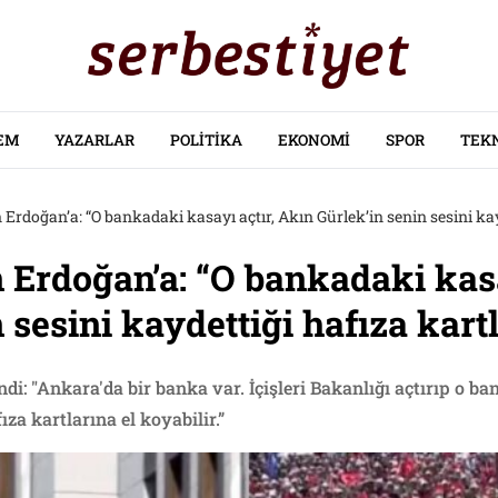
EM
YAZARLAR
POLITIKA
EKONOMI
SPOR
TEK
 Erdoğan’a: “O bankadaki kasayı açtır, Akın Gürlek’in senin sesini kay
 Erdoğan’a: “O bankadaki kasa
 sesini kaydettiği hafıza kart
ndi: "Ankara'da bir banka var. İçişleri Bakanlığı açtırıp o b
ıza kartlarına el koyabilir.”