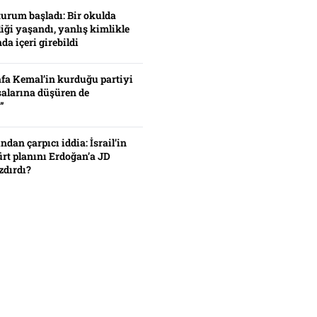
turum başladı: Bir okulda
iği yaşandı, yanlış kimlikle
da içeri girebildi
fa Kemal’in kurduğu partiyi
alarına düşüren de
”
ından çarpıcı iddia: İsrail’in
ürt planını Erdoğan’a JD
zdırdı?