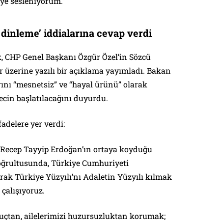
eye sesleniyorum.”
 dinleme’ iddialarına cevap verdi
, CHP Genel Başkanı Özgür Özel’in Sözcü
ar üzerine yazılı bir açıklama yayımladı. Bakan
rını “mesnetsiz” ve “hayal ürünü” olarak
ecin başlatılacağını duyurdu.
adelere yer verdi:
ecep Tayyip Erdoğan’ın ortaya koyduğu
oğrultusunda, Türkiye Cumhuriyeti
rak Türkiye Yüzyılı’nı Adaletin Yüzyılı kılmak
çalışıyoruz.
uçtan, ailelerimizi huzursuzluktan korumak;