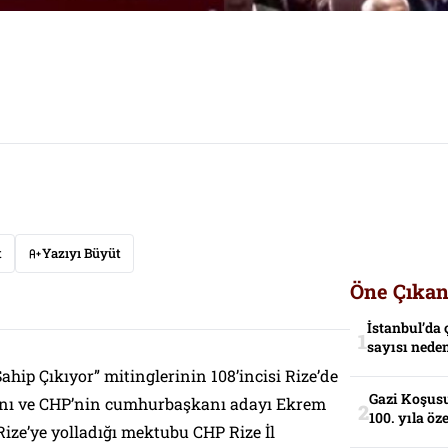
t
Yazıyı Büyüt
Öne Çıkan
İstanbul’da 
sayısı neden
ahip Çıkıyor” mitinglerinin 108’incisi Rize’de
Gazi Koşusu
kanı ve CHP’nin cumhurbaşkanı adayı Ekrem
100. yıla öz
ize’ye yolladığı mektubu CHP Rize İl