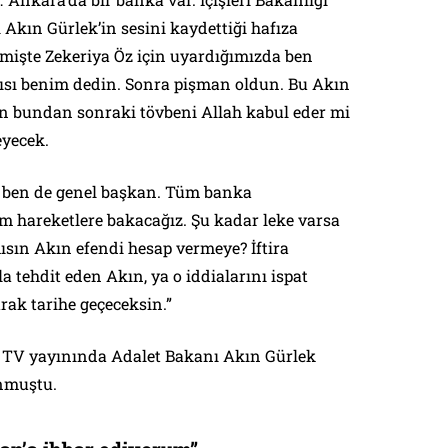
 Akın Gürlek’in sesini kaydettiği hafıza
eçmişte Zekeriya Öz için uyardığımızda ben
ısı benim dedin. Sonra pişman oldun. Bu Akın
en bundan sonraki tövbeni Allah kabul eder mi
eyecek.
e ben de genel başkan. Tüm banka
m hareketlere bakacağız. Şu kadar leke varsa
sın Akın efendi hesap vermeye? İftira
la tehdit eden Akın, ya o iddialarını ispat
arak tarihe geçeceksin.”
cü TV yayınında Adalet Bakanı Akın Gürlek
nmuştu.