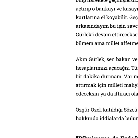
açtırıp o bankayı ve kasayı
kartlarına el koyabilir. G
arkasındayım bu işin savc
Gürlek’i devam ettireceks
bilmem ama millet affetm
Akın Gürlek, sen bakan v
hesaplarımızı açacağız. Tü
bir dakika durmam. Var mı
attırmak için milleti malıy
edeceksin ya da iftiracı ol
Özgür Özel, katıldığı Söz
hakkında iddialarda bulu