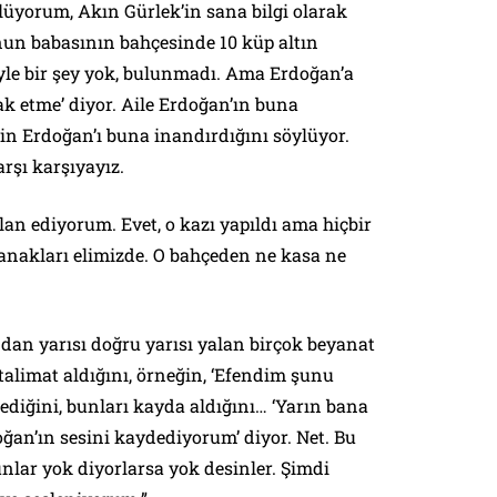
lüyorum, Akın Gürlek’in sana bilgi olarak
un babasının bahçesinde 10 küp altın
öyle bir şey yok, bulunmadı. Ama Erdoğan’a
k etme’ diyor. Aile Erdoğan’ın buna
in Erdoğan’ı buna inandırdığını söylüyor.
rşı karşıyayız.
an ediyorum. Evet, o kazı yapıldı ama hiçbir
nakları elimizde. O bahçeden ne kasa ne
ndan yarısı doğru yarısı yalan birçok beyanat
talimat aldığını, örneğin, ‘Efendim şunu
’ dediğini, bunları kayda aldığını… ‘Yarın bana
oğan’ın sesini kaydediyorum’ diyor. Net. Bu
nlar yok diyorlarsa yok desinler. Şimdi