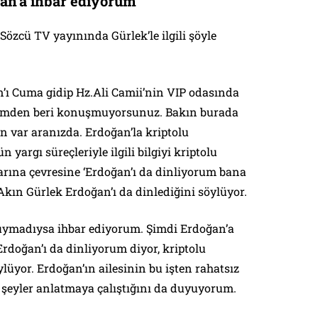
an’a ihbar ediyorum”
Sözcü TV yayınında Gürlek’le ilgili şöyle
’ı Cuma gidip Hz.Ali Camii’nin VIP odasında
imden beri konuşmuyorsunuz. Bakın burada
on var aranızda. Erdoğan’la kriptolu
 yargı süreçleriyle ilgili bilgiyi kriptolu
arına çevresine ‘Erdoğan’ı da dinliyorum bana
 Akın Gürlek Erdoğan’ı da dinlediğini söylüyor.
ymadıysa ihbar ediyorum. Şimdi Erdoğan’a
Erdoğan’ı da dinliyorum diyor, kriptolu
ylüyor. Erdoğan’ın ailesinin bu işten rahatsız
 şeyler anlatmaya çalıştığını da duyuyorum.