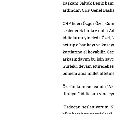
Başkanı Saltuk Deniz kam
ardından CHP Genel Başka
CHP lideri Özgür Özel, Cu
seslenerek bir kez daha A
iddialarını yineledi. Özel, 
açtırıp o bankayı ve kasayı
kartlarına el koyabilir. G
arkasındayım bu işin savc
Gürlek’i devam ettireceks
bilmem ama millet affetme
Özel’in konuşmasında “Akı
dinliyor” iddiasını yineley
“Erdoğan’ sesleniyorum. Na
bilip harekete geçmişlerdi…