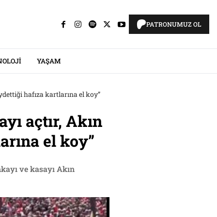
PATRONUMUZ OL
NOLOJI
YAŞAM
dettiği hafıza kartlarına el koy”
yı açtır, Akın
larına el koy”
ankayı ve kasayı Akın