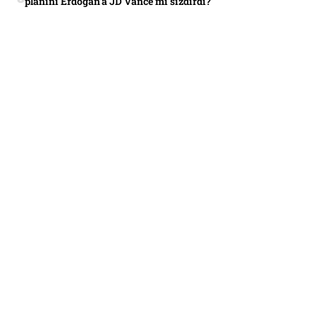
planını Erdoğan’a JD Vance mi sızdırdı?