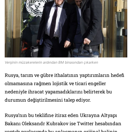
Verşinin müzakerelerin ardından BM binasından çıkarken
Rusya, tarım ve gübre ithalatının yaptırımların hedefi
olmamasına rağmen lojistik ve ticari engeller
nedeniyle ihracat yapamadıklarını belirterek bu
durumun değiştirilmesini talep ediyor.
Rusya’nın bu teklifine itiraz eden Ukrayna Altyapı
Bakanı Oleksandr Kubrakov ise Twitter hesabından
yaptığı paylaşımda bu anlaşmanın orijinal halinin