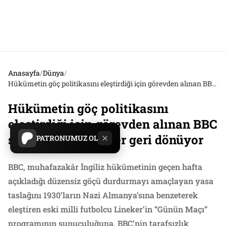
Anasayfa
/
Dünya
/
Hükümetin göç politikasını eleştirdiği için görevden alınan BBC spikeri Gary Lineker geri dönüyor
Hükümetin göç politikasını
eleştirdiği için görevden alınan BBC
spikeri Gary Lineker geri dönüyor
PATRONUMUZ OL
BBC, muhafazakâr İngiliz hükümetinin geçen hafta
açıkladığı düzensiz göçü durdurmayı amaçlayan yasa
taslağını 1930’ların Nazi Almanya’sına benzeterek
eleştiren eski milli futbolcu Lineker’in “Günün Maçı”
programının sunuculuğuna, BBC’nin tarafsızlık