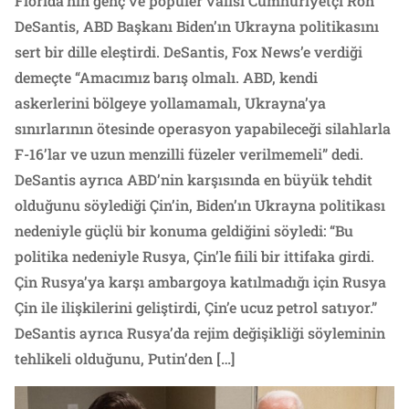
Florida’nın genç ve popüler valisi Cumhuriyetçi Ron
DeSantis, ABD Başkanı Biden’ın Ukrayna politikasını
sert bir dille eleştirdi. DeSantis, Fox News’e verdiği
demeçte “Amacımız barış olmalı. ABD, kendi
askerlerini bölgeye yollamamalı, Ukrayna’ya
sınırlarının ötesinde operasyon yapabileceği silahlarla
F-16’lar ve uzun menzilli füzeler verilmemeli” dedi.
DeSantis ayrıca ABD’nin karşısında en büyük tehdit
olduğunu söylediği Çin’in, Biden’ın Ukrayna politikası
nedeniyle güçlü bir konuma geldiğini söyledi: “Bu
politika nedeniyle Rusya, Çin’le fiili bir ittifaka girdi.
Çin Rusya’ya karşı ambargoya katılmadığı için Rusya
Çin ile ilişkilerini geliştirdi, Çin’e ucuz petrol satıyor.”
DeSantis ayrıca Rusya’da rejim değişikliği söyleminin
tehlikeli olduğunu, Putin’den […]