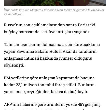
İstanbul’da kurulan Müşterek Koordinasyon Merkezi, gemileri takip ediyor
ve denetliyor
Rusya’nın son açıklamalarından sonra Paris’teki
buğday borsasında sert fiyat artışları yaşandı.
Tahıl anlaşmasının dolmasına az bir süre açıklama
yapan Savunma Bakanı Hulusi Akar da tarafların
anlaşması ihtimali hakkında iyimser olduğunu
söylemişti.
BM verilerine göre anlaşma kapsamında bugüne
kadar 23,1 milyon ton tahıl ihraç edildi. Bunların
yarısı mısır, çeyreğinden fazlası da buğdaydı.
AFP’nin haberine göre ürünlerin yüzde 45’i gelişmiş