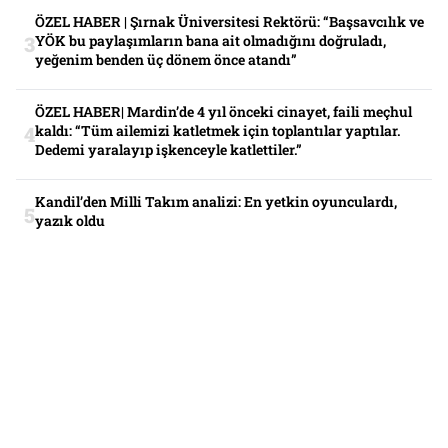
ÖZEL HABER | Şırnak Üniversitesi Rektörü: “Başsavcılık ve
YÖK bu paylaşımların bana ait olmadığını doğruladı,
yeğenim benden üç dönem önce atandı”
ÖZEL HABER| Mardin’de 4 yıl önceki cinayet, faili meçhul
kaldı: “Tüm ailemizi katletmek için toplantılar yaptılar.
Dedemi yaralayıp işkenceyle katlettiler.”
Kandil’den Milli Takım analizi: En yetkin oyunculardı,
yazık oldu