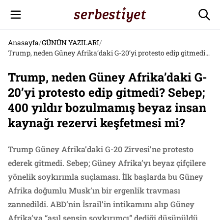
Anasayfa
/
GÜNÜN YAZILARI
/
Trump, neden Güney Afrika’daki G-20’yi protesto edip gitmedi? Sebep; 400 yıldır bozulmamış beyaz insan kaynağı rezervi keşfetmesi mi­?
Trump, neden Güney Afrika’daki G-
20’yi protesto edip gitmedi? Sebep;
400 yıldır bozulmamış beyaz insan
kaynağı rezervi keşfetmesi mi­?
Trump Güney Afrika’daki G-20 Zirvesi’ne protesto
ederek gitmedi. Sebep; Güney Afrika’yı beyaz çifçilere
yönelik soykırımla suçlaması. İlk başlarda bu Güney
Afrika doğumlu Musk’ın bir ergenlik travması
zannedildi. ABD’nin İsrail’in intikamını alıp Güney
Afrika’ya “asıl sensin soykırımcı” dediği düşünüldü.