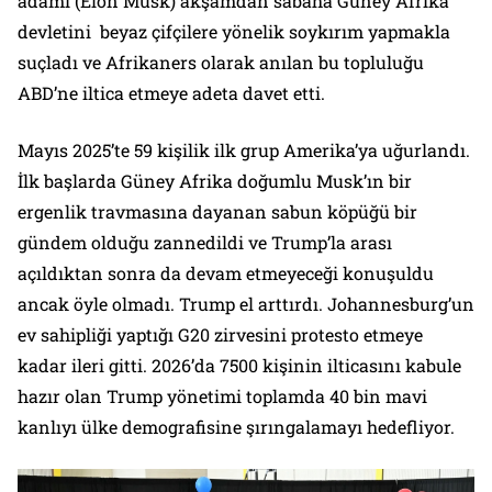
adamı (Elon Musk) akşamdan sabaha Güney Afrika
devletini beyaz çifçilere yönelik soykırım yapmakla
suçladı ve Afrikaners olarak anılan bu topluluğu
ABD’ne iltica etmeye adeta davet etti.
Mayıs 2025’te 59 kişilik ilk grup Amerika’ya uğurlandı.
İlk başlarda Güney Afrika doğumlu Musk’ın bir
ergenlik travmasına dayanan sabun köpüğü bir
gündem olduğu zannedildi ve Trump’la arası
açıldıktan sonra da devam etmeyeceği konuşuldu
ancak öyle olmadı. Trump el arttırdı. Johannesburg’un
ev sahipliği yaptığı G20 zirvesini protesto etmeye
kadar ileri gitti. 2026’da 7500 kişinin ilticasını kabule
hazır olan Trump yönetimi toplamda 40 bin mavi
kanlıyı ülke demografisine şırıngalamayı hedefliyor.