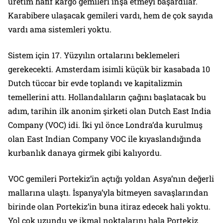
üretim hafif kargo gemileri inşa etmeyi başardılar.
Karabibere ulaşacak gemileri vardı, hem de çok sayıda
vardı ama sistemleri yoktu.
Sistem için 17. Yüzyılın ortalarını beklemeleri
gerekecekti. Amsterdam isimli küçük bir kasabada 10
Dutch tüccar bir evde toplandı ve kapitalizmin
temellerini attı. Hollandalıların çağını başlatacak bu
adım, tarihin ilk anonim şirketi olan Dutch East India
Company (VOC) idi. İki yıl önce Londra’da kurulmuş
olan East Indian Company VOC ile kıyaslandığında
kurbanlık danaya girmek gibi kalıyordu.
VOC gemileri Portekiz’in açtığı yoldan Asya’nın değerli
mallarına ulaştı. İspanya’yla bitmeyen savaşlarından
birinde olan Portekiz’in buna itiraz edecek hali yoktu.
Yol çok uzundu ve ikmal noktalarını hala Portekiz