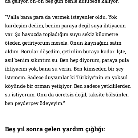
da geliyor, on-on beş gün benle kulübede kalıyor.
“Valla bana para da vermek isteyenler oldu. Yok
kardeşim dedim, benim paraya değil suya ihtiyacım
var. Şu havuzda topladığım suyu sekiz kilometre
öteden getiriyorum mesela. Onun kaynağını satın
aldım. Borular döşedim, getirdim buraya kadar. İşte,
asıl benim sıkıntım su. Ben hep diyorum, paraya pula
ihtiyacım yok, bana su verin. Ben kimseden bir şey
istemem. Sadece duysunlar ki Türkiye’nin en yoksul
köyünde bir orman yetişiyor. Ben sadece yetkililerden
su istiyorum. Onu da ücretsiz değil, taksite bölsünler,
ben peyderpey ödeyeyim.”
Beş yıl sonra gelen yardım çığlığı: