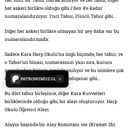
her askeri birlikte olduğu gibi 1’den 4’e kadar
numaralandırılıyor. 1’nci Tabur, 3’üncü Tabur gibi…
Diğer her askeri birlikte olmayan bir şey daha var bu
numaralandırmada:
Sadece Kara Harp Okulu’na özgü biçimde, her tabur, ve
o Tabur’un binası, numarasının yanı sıra, kurucu
savaşlardan birinin ismiyle anılıyor ve bu isimlere çok
önem veriliyor. Malazgirt, Dumlupınar gibi…
PATRONUMUZ OL
Bu dört tabur birleşince, diğer Kara Kuvvetleri
birliklerinde olduğu gibi, bir alayı oluşturuyor. Harp
Okulu Öğrenci Alayı.
Alayın başında bir Alay Komutanı var (Kramer 2b).