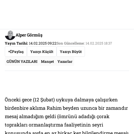
Alper Görmüş
Yayın Tarihi:
14.02.2025 09:22
Son Güncelleme:
14.02.2025 18:37
Paylaş
Yazıyı Küçült
Yazıyı Büyüt
GÜNÜN YAZILARI
Manşet
Yazarlar
Önceki gece (12 Şubat) uykuya dalmaya çalışırken
birdenbire aklıma Rahim beyden uzunca bir zamandır
mesaj almadığım geldi (ömrünü adadığı çorak
toprakları ormanlaştırma faaliyetinin seyri
konusunda ayda en az birkaç kez bilgilendirme mesajı