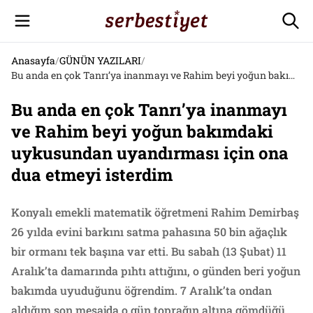
Anasayfa
/
GÜNÜN YAZILARI
/
Bu anda en çok Tanrı’ya inanmayı ve Rahim beyi yoğun bakımdaki uykusundan uyandırması için ona dua etmeyi isterdim
Bu anda en çok Tanrı’ya inanmayı
ve Rahim beyi yoğun bakımdaki
uykusundan uyandırması için ona
dua etmeyi isterdim
Konyalı emekli matematik öğretmeni Rahim Demirbaş
26 yılda evini barkını satma pahasına 50 bin ağaçlık
bir ormanı tek başına var etti. Bu sabah (13 Şubat) 11
Aralık’ta damarında pıhtı attığını, o günden beri yoğun
bakımda uyuduğunu öğrendim. 7 Aralık’ta ondan
aldığım son mesajda o gün toprağın altına gömdüğü