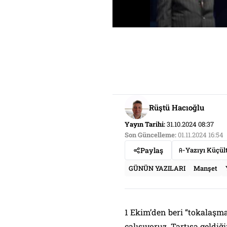
Rüştü Hacıoğlu
Yayın Tarihi:
31.10.2024 08:37
Son Güncelleme:
01.11.2024 16:54
Paylaş
Yazıyı Küçül
GÜNÜN YAZILARI
Manşet
1 Ekim’den beri “tokalaşm
çalışıyoruz. Tartışa geldiğ