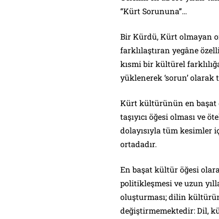
“Kürt Sorununa”…
Bir Kürdü, Kürt olmayan o
farklılaştıran yegâne özell
kısmi bir kültürel farklıl
yüklenerek ‘sorun’ olarak
Kürt kültürünün en başat d
taşıyıcı öğesi olması ve öt
dolayısıyla tüm kesimler i
ortadadır.
En başat kültür öğesi olar
politikleşmesi ve uzun yıl
oluşturması; dilin kültür
değiştirmemektedir: Dil, kü