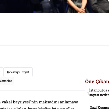
t
Yazıyı Büyüt
Öne Çıkan
Yazarlar
İstanbul’da 
sayısı neden
a vakai hayriyesi”nin maksadını anlamaya
Gazi Koşusu
imiz ise sıkılan, barış/çözüm isteyen eller