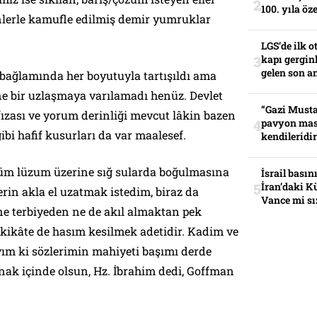
100. yıla öz
nlerle kamufle edilmiş demir yumruklar
LGS’de ilk o
kapı gerginl
gelen son an
 bağlamında her boyutuyla tartışıldı ama
ne bir uzlaşmaya varılamadı henüz. Devlet
“Gazi Musta
fızası ve yorum derinliği mevcut lâkin bazen
pavyon mas
ibi hafif kusurları da var maalesef.
kendileridir
üm lüzum üzerine sığ sularda boğulmasına
İsrail basın
İran’daki K
n akla el uzatmak istedim, biraz da
Vance mi sı
 ne terbiyeden ne de akıl almaktan pek
kikâte de hasım kesilmek adetidir. Kadim ve
yım ki sözlerimin mahiyeti başımı derde
nak içinde olsun, Hz. İbrahim dedi, Goffman