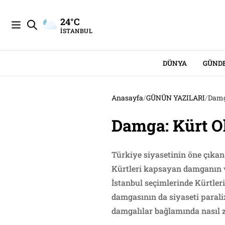
24°C
İSTANBUL
DÜNYA
GÜND
Anasayfa
/
GÜNÜN YAZILARI
/
Damg
Damga: Kürt O
Türkiye siyasetinin öne çıka
Kürtleri kapsayan damganın ve
İstanbul seçimlerinde Kürtle
damgasının da siyaseti parali
damgalılar bağlamında nasıl ze