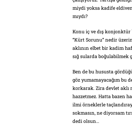
miydi yoksa kadife eldive
mıydı?
Konu iç ve dış konjonktür
“Kürt Sorunu” nedir üzeri
aklının elbet bir kadim ha
sığ sularda boğulabilmek g
Ben de bu hususta gördüğ
göz yumamayacağım bu deri
korkarak. Zira devlet aklı
hazzetmez. Hatta bazen ha
ilmi örneklerle taçlandıra
sokmasın, ne diyorsam tır
dedi olsun…