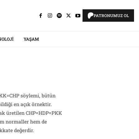
PATRONUMUZ OL
NOLOJI
YAŞAM
=PKK=CHP söylemi, bütün
diği en açık örnektir.
larak üretilen CHP=HDP=PKK
hem normaller hem de
ikkate değerdir.