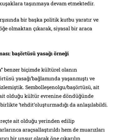
 kuşaklara taşınmaya devam etmektedir.
rşısında bir başka politik kutbu yaratır ve
 öğe olmaktan çıkarak, siyasal bir araca
ması: başörtüsü yasağı örneği
 benzer biçimde kültürel olanın
şörtüsü yasağı’bağlamında yaşanmıştı ve
 izlemiştik. Sembolleşenolgu/başörtüsü, ait
 ait olduğu kültür evrenine döndüğünde
rlikte ‘tehdit’oluşturmadığı da anlaşılabildi.
reçte ait olduğu yerinden edilip
rlarınca araçsallaştırıldı hem de muarızları
ırıcı bir unsur olarak öne çıkarılıp