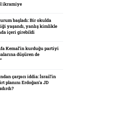
el ikramiye
turum başladı: Bir okulda
iği yaşandı, yanlış kimlikle
da içeri girebildi
fa Kemal’in kurduğu partiyi
alarına düşüren de
”
ından çarpıcı iddia: İsrail’in
ürt planını Erdoğan’a JD
zdırdı?