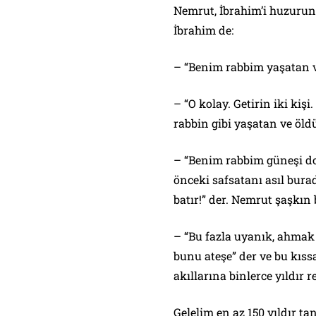
Nemrut, İbrahim’i huzuru
İbrahim de:
–
“Benim rabbim yaşatan v
–
“O kolay. Getirin iki kişi
rabbin gibi yaşatan ve öld
–
“Benim rabbim güneşi do
önceki safsatanı asıl bur
batır!”
der. Nemrut şaşkın 
–
“Bu fazla uyanık, ahmak
bunu ateşe”
der ve bu kıssa
akıllarına binlerce yıldır 
Gelelim en az 150 yıldır