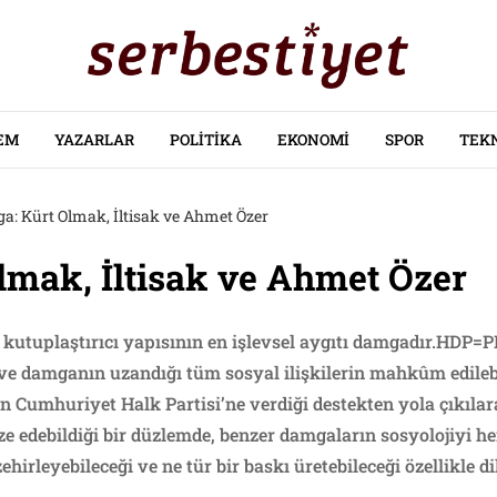
EM
YAZARLAR
POLITIKA
EKONOMI
SPOR
TEK
a: Kürt Olmak, İltisak ve Ahmet Özer
lmak, İltisak ve Ahmet Özer
n kutuplaştırıcı yapısının en işlevsel aygıtı damgadır.HDP
 damganın uzandığı tüm sosyal ilişkilerin mahkûm edilebil
rin Cumhuriyet Halk Partisi’ne verdiği destekten yola çıkı
ze edebildiği bir düzlemde, benzer damgaların sosyolojiyi 
hirleyebileceği ve ne tür bir baskı üretebileceği özellikle d