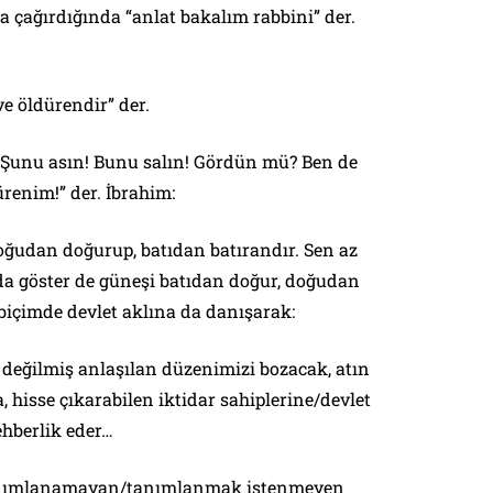
na çağırdığında
“anlat bakalım rabbini”
der.
e öldürendir”
der.
. Şunu asın! Bunu salın!
Gördün mü?
Ben de
ürenim!
” der. İbrahim:
ğudan doğurup, batıdan batırandır. Sen az
ada göster de güneşi batıdan doğur, doğudan
biçimde devlet aklına da danışarak:
 değilmiş anlaşılan düzenimizi bozacak, atın
, hisse çıkarabilen iktidar sahiplerine/devlet
rehberlik eder…
 tanımlanamayan/tanımlanmak istenmeyen