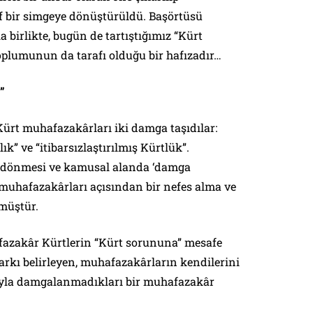
tif bir simgeye dönüştürüldü. Başörtüsü
 birlikte, bugün de tartıştığımız “Kürt
plumunun da tarafı olduğu bir hafızadır…
”
rt muhafazakârları iki damga taşıdılar:
lık” ve “itibarsızlaştırılmış Kürtlük”.
ri dönmesi ve kamusal alanda ‘damga
t muhafazakârları açısından bir nefes alma ve
müştür.
afazakâr Kürtlerin “Kürt sorununa” mesafe
farkı belirleyen, muhafazakârların kendilerini
ısıyla damgalanmadıkları bir muhafazakâr