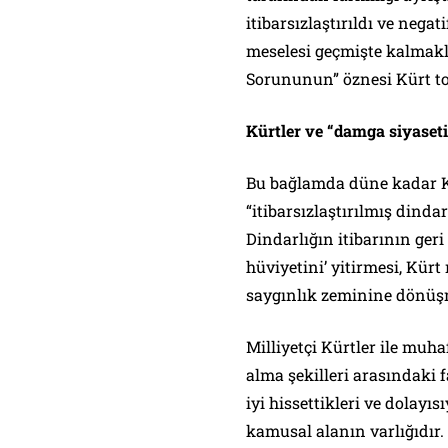
itibarsızlaştırıldı ve nega
meselesi geçmişte kalmakla
Sorununun” öznesi Kürt to
Kürtler ve “damga siyaseti
Bu bağlamda düne kadar Kü
“itibarsızlaştırılmış dindar
Dindarlığın itibarının ge
hüviyetini’ yitirmesi, Kür
saygınlık zeminine dönüş
Milliyetçi Kürtler ile muh
alma şekilleri arasındaki 
iyi hissettikleri ve dolay
kamusal alanın varlığıdır.