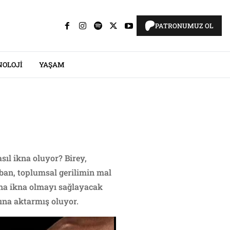
PATRONUMUZ OL
NOLOJI
YAŞAM
sıl ikna oluyor? Birey,
rban, toplumsal gerilimin mal
ğuna ikna olmayı sağlayacak
nına aktarmış oluyor.