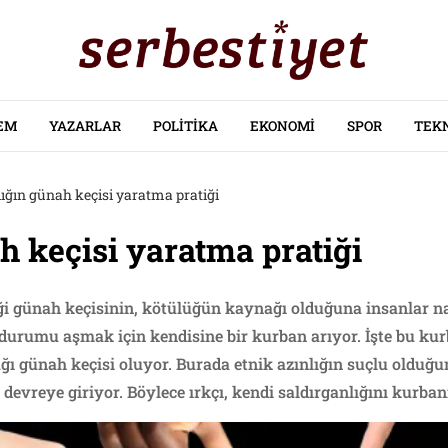
EM
YAZARLAR
POLITIKA
EKONOMI
SPOR
TEK
lığın günah keçisi yaratma pratiği
ah keçisi yaratma pratiği
ttiği günah keçisinin, kötülüğün kaynağı olduğuna insanlar na
 durumu aşmak için kendisine bir kurban arıyor. İşte bu ku
cağı günah keçisi oluyor. Burada etnik azınlığın suçlu oldu
devreye giriyor. Böylece ırkçı, kendi saldırganlığını kurba