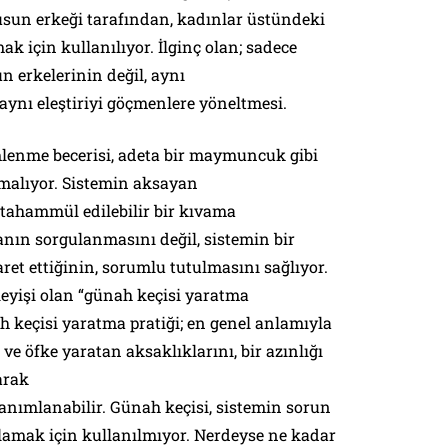
usun erkeği tarafından, kadınlar üstündeki
k için kullanılıyor. İlginç olan; sadece
 erkelerinin değil, aynı
ynı eleştiriyi göçmenlere yöneltmesi.
mlenme becerisi, adeta bir maymuncuk gibi
malıyor. Sistemin aksayan
 tahammül edilebilir bir kıvama
lanın sorgulanmasını değil, sistemin bir
şaret ettiğinin, sorumlu tutulmasını sağlıyor.
şleyişi olan “günah keçisi yaratma
ah keçisi yaratma pratiği; en genel anlamıyla
 ve öfke yaratan aksaklıklarını, bir azınlığı
arak
anımlanabilir. Günah keçisi, sistemin sorun
klamak için kullanılmıyor. Nerdeyse ne kadar