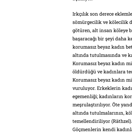
Irkçılık son derece ekleml
sömürgecilik ve kölecilik 
götüren, alt insan köleye b
başaracağı bir şeyi daha k
korumasız beyaz kadın beti
altında tutulmasında ve ka
Korumasız beyaz kadın mitos
öldürdüğü ve kadınlara tec
Korumasız beyaz kadın mito
vuruluyor. Erkeklerin kadı
egemenliği; kadınların kor
meşrulaştırılıyor. Öte yand
altında tutulmalarının, kö
temellendiriliyor (Räthzel)
Göçmenlerin kendi kadınlar