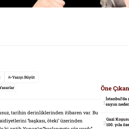
t
Yazıyı Büyüt
Öne Çıkan
Yazarlar
İstanbul’da 
sayısı neden
kusuz, tarihin derinliklerinden itibaren var. Bu
Gazi Koşusu
idiyetlerini ‘başkası, öteki’ üzerinden
100. yıla öz
le ki antik Yunan’ın“başlangıçta söz vardı”