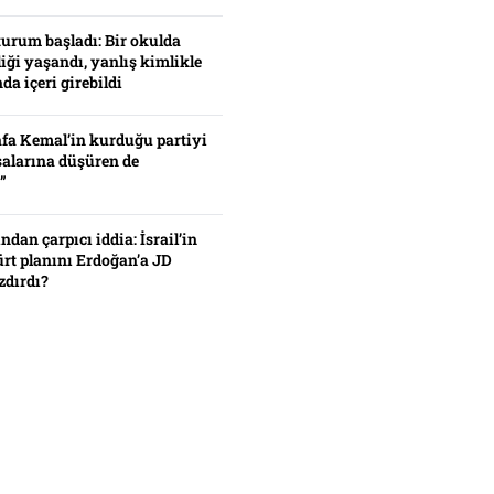
turum başladı: Bir okulda
iği yaşandı, yanlış kimlikle
da içeri girebildi
fa Kemal’in kurduğu partiyi
alarına düşüren de
”
ından çarpıcı iddia: İsrail’in
ürt planını Erdoğan’a JD
zdırdı?