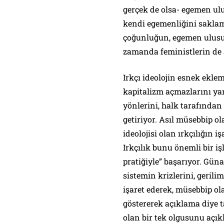
gerçek de olsa- egemen ul
kendi egemenliğini saklama
çoğunluğun, egemen ulusun
zamanda feministlerin de a
Irkçı ideolojin esnek ekle
kapitalizm açmazlarını ya
yönlerini, halk tarafından
getiriyor. Asıl müsebbip o
ideolojisi olan ırkçılığın i
Irkçılık bunu önemli bir i
pratiğiyle” başarıyor. Gün
sistemin krizlerini, gerilim
işaret ederek, müsebbip ol
göstererek açıklama diye t
olan bir tek olgusunu açı