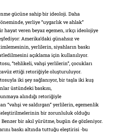
enme gücüne sahip bir ideoloji. Daha
döneminde, yerliye “uygarlık ve ahlak”
ir hayat veren beyaz egemen, ırkçı ideolojiye
eşfediyor: Amerika’daki günahsız ve
mlemesinin, yerlilerin, siyahların baskı
tledilmesini açıklama için kullanılıyor.
u, “tehlikeli, vahşi yerlilerin”, çocukları
avüz ettiği retoriğiyle oluşturuluyor.
suyla iki şey sağlanıyor, bir taşla iki kuş
nlar üstündeki baskısı,
unmaya alındığı retoriğiyle
an “vahşi ve saldırgan” yerlilerin, egemenlik
leleştirilmelerinin bir zorunluluk olduğu
. Benzer bir akıl yürütme, bugün de gözleniyor.
ını baskı altında tuttuğu eleştirisi -bu