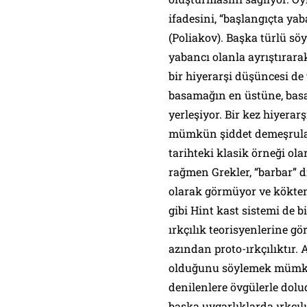
ifadesini, “başlangıçta y
(Poliakov). Başka türlü sö
yabancı olanla ayrıştırar
bir hiyerarşi düşüncesi de 
basamağın en üstüne, basa
yerleşiyor. Bir kez hiyera
mümkün şiddet demeşrulaştı
tarihteki klasik örneği ol
rağmen Grekler, “barbar” di
olarak görmüyor ve kökte
gibi Hint kast sistemi de b
ırkçılık teorisyenlerine gö
azından proto-ırkçılıktır. 
olduğunu söylemek mümkün
denilenlere övgülerle dolud
başka uygarlıklarda ırkçı