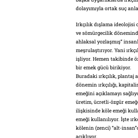
dolayımıyla ortak suç anla
Irkçılık dışlama ideolojisi
ve sömürgecilik döneminde 
ahlaksal yozlaşmış” insanl
meşrulaştırıyor. Yani ırkçı
işliyor. Hemen takibinde 
bir emek gücü birikiyor.
Buradaki ırkçılık, plantaj a
dönemin ırkçılığı, kapitali
emeğini açıklamayı sağlıyo
üretim, ücretli-özgür emeğ
ilişkisinde köle emeği ku
emeği kullanılıyor. İşte ırk
kölenin (zenci) “alt-insan
açıklıyor.