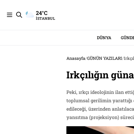
24°C
İSTANBUL
DÜNYA
GÜND
Anasayfa
/
GÜNÜN YAZILARI
/
Irkçı
Irkçılığın gün
Peki, ırkçı ideolojinin ilan e
toplumsal gerilimin yarattığı
edileceği, üzerinden anlatıla
yansıtma (projeksiyon) süreci 