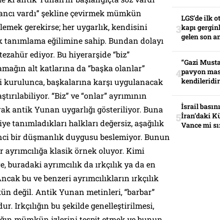
abancı vardı” şekline çevirmek mümkün
LGS’de ilk o
ylemek gerekirse; her uygarlık, kendisini
kapı gerginl
gelen son an
ak tanımlama eğilimine sahip. Bundan dolayı
tezahür ediyor. Bu hiyerarşide “biz”
“Gazi Musta
mağın alt katlarına da “başka olanlar”
pavyon mas
kendileridir
rşi kurulunca, başkalarına karşı uygulanacak
rılabiliyor. “Biz” ve “onlar” ayrımının
İsrail basın
arak antik Yunan uygarlığı gösteriliyor. Buna
İran’daki K
ye tanımladıkları halkları değersiz, aşağılık
Vance mi sı
nci bir düşmanlık duygusu beslemiyor. Bunun
ir ayrımcılığa klasik örnek oluyor. Kimi
re, buradaki ayrımcılık da ırkçılık ya da en
Ancak bu ve benzeri ayrımcılıkların ırkçılık
 değil. Antik Yunan metinleri, “barbar”
ur. Irkçılığın bu şekilde genelleştirilmesi,
lığın mümkün izlerini tespit etmek ve bunun