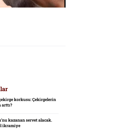
lar
çekirge korkusu: Çekirgelerin
 arttı?
’nu kazanan servet alacak.
el ikramiye