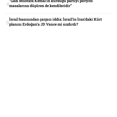
“Gazi Mustafa Kemal’in kurduğu partiyi pavyon
masalarına düşüren de kendileridir”
İsrail basınından çarpıcı iddia: İsrail’in İran’daki Kürt
planını Erdoğan’a JD Vance mi sızdırdı?