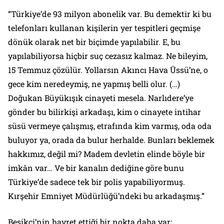
“Türkiye’de 93 milyon abonelik var. Bu demektir ki bu
telefonları kullanan kişilerin yer tespitleri geçmişe
dönük olarak net bir biçimde yapılabilir. E, bu
yapılabiliyorsa hiçbir suç cezasız kalmaz. Ne bileyim,
15 Temmuz çözülür. Yollarsın Akıncı Hava Üssü’ne, o
gece kim neredeymiş, ne yapmış belli olur. (…)
Doğukan Büyükışık cinayeti mesela. Narlıdere’ye
gönder bu bilirkişi arkadaşı, kim o cinayete intihar
süsü vermeye çalışmış, etrafında kim varmış, oda oda
buluyor ya, orada da bulur herhalde. Bunları beklemek
hakkımız, değil mi? Madem devletin elinde böyle bir
imkân var… Ve bir kanalın dediğine göre bunu
Türkiye’de sadece tek bir polis yapabiliyormuş.
Kırşehir Emniyet Müdürlüğü’ndeki bu arkadaşmış.”
Beşikçi’nin hayret ettiği bir nokta daha var: