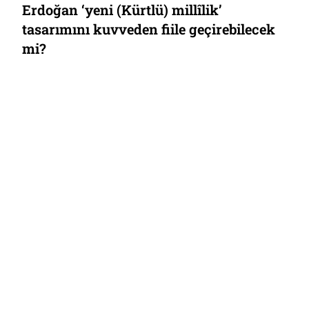
Erdoğan, temel saflaşmanın eksenini
10 yıl sonra bir kez daha değiştirmeye
çalışıyor: ‘Millîlik’ yerine ‘Kürtlü
millîlik’