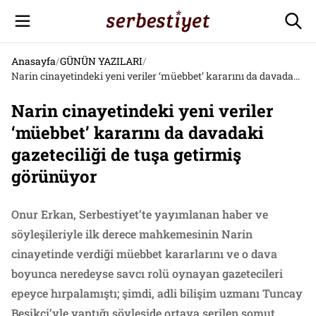
Anasayfa
/
GÜNÜN YAZILARI
/
Narin cinayetindeki yeni veriler ‘müebbet’ kararını da davadaki gazeteciliği de tuşa getirmiş görünüyor
Narin cinayetindeki yeni veriler
‘müebbet’ kararını da davadaki
gazeteciliği de tuşa getirmiş
görünüyor
Onur Erkan, Serbestiyet’te yayımlanan haber ve
söyleşileriyle ilk derece mahkemesinin Narin
cinayetinde verdiği müebbet kararlarını ve o dava
boyunca neredeyse savcı rolü oynayan gazetecileri
epeyce hırpalamıştı; şimdi, adli bilişim uzmanı Tuncay
Beşikçi’yle yaptığı söyleşide ortaya serilen somut