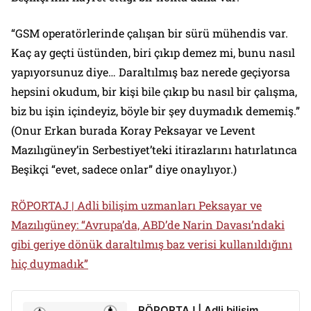
“GSM operatörlerinde çalışan bir sürü mühendis var.
Kaç ay geçti üstünden, biri çıkıp demez mi, bunu nasıl
yapıyorsunuz diye… Daraltılmış baz nerede geçiyorsa
hepsini okudum, bir kişi bile çıkıp bu nasıl bir çalışma,
biz bu işin içindeyiz, böyle bir şey duymadık dememiş.”
(Onur Erkan burada Koray Peksayar ve Levent
Mazılıgüney’in
Serbestiyet
’teki itirazlarını hatırlatınca
Beşikçi “evet, sadece onlar” diye onaylıyor.)
RÖPORTAJ | Adli bilişim uzmanları Peksayar ve
Mazılıgüney: “Avrupa’da, ABD’de Narin Davası’ndaki
gibi geriye dönük daraltılmış baz verisi kullanıldığını
hiç duymadık”