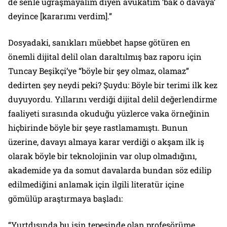
de senle uğraşmayalım diyen avukatım ‘bak o davaya’
deyince [kararımı verdim].”
Dosyadaki, sanıkları müebbet hapse götüren en
önemli dijital delil olan daraltılmış baz raporu için
Tuncay Beşikçi’ye “böyle bir şey olmaz, olamaz”
dedirten şey neydi peki? Şuydu: Böyle bir terimi ilk kez
duyuyordu. Yıllarını verdiği dijital delil değerlendirme
faaliyeti sırasında okuduğu yüzlerce vaka örneğinin
hiçbirinde böyle bir şeye rastlamamıştı. Bunun
üzerine, davayı almaya karar verdiği o akşam ilk iş
olarak böyle bir teknolojinin var olup olmadığını,
akademide ya da somut davalarda bundan söz edilip
edilmediğini anlamak için ilgili literatür içine
gömülüp araştırmaya başladı:
“Yurtdışında bu işin tepesinde olan profesörüme