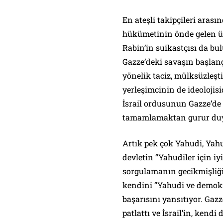
En ateşli takipçileri arasın
hükümetinin önde gelen ü
Rabin’in suikastçısı da b
Gazze’deki savaşın başlang
yönelik taciz, mülksüzleşt
yerleşimcinin de ideolojis
İsrail ordusunun Gazze’de 
tamamlamaktan gurur du
Artık pek çok Yahudi, Yahu
devletin “Yahudiler için iy
sorgulamanın gecikmişliği, 
kendini “Yahudi ve demokr
başarısını yansıtıyor. G
patlattı ve İsrail’in, kend