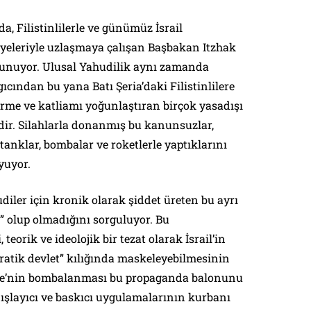
da, Filistinlilerle ve günümüz İsrail
yeleriyle uzlaşmaya çalışan Başbakan Itzhak
ulunuyor. Ulusal Yahudilik aynı zamanda
ıcından bu yana Batı Şeria’daki Filistinlilere
irme ve katliamı yoğunlaştıran birçok yasadışı
idir. Silahlarla donanmış bu kanunsuzlar,
tanklar, bombalar ve roketlerle yaptıklarını
yuyor.
diler için kronik olarak şiddet üreten bu ayrı
i” olup olmadığını sorguluyor. Bu
teorik ve ideolojik bir tezat olarak İsrail’in
atik devlet” kılığında maskeleyebilmesinin
azze’nin bombalanması bu propaganda balonunu
i dışlayıcı ve baskıcı uygulamalarının kurbanı