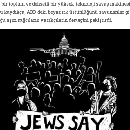
ş bir toplum ve dehşetli bir yüksek-teknoloji savaş makinesi 
oğru kaydıkça, ABD'deki beyaz ırk üstünlüğünü savunanlar g
ğu aşırı sağcıların ve ırkçıların desteğini pekiştirdi.