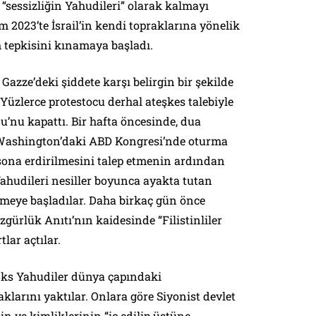
 “sessizliğin Yahudileri” olarak kalmayı
m 2023’te İsrail’in kendi topraklarına yönelik
m tepkisini kınamaya başladı.
Gazze’deki şiddete karşı belirgin bir şekilde
. Yüzlerce protestocu derhal ateşkes talebiyle
’nu kapattı. Bir hafta öncesinde, dua
r Washington’daki ABD Kongresi’nde oturma
 sona erdirilmesini talep etmenin ardından
 Yahudileri nesiller boyunca ayakta tutan
meye başladılar. Daha birkaç gün önce
zgürlük Anıtı’nın kaidesinde “Filistinliler
lar açtılar.
oks Yahudiler dünya çapındaki
aklarını yaktılar. Onlara göre Siyonist devlet
n ve kimliklerinin “iç edilip üstüne