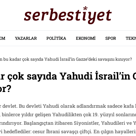
EM
YAZARLAR
POLITIKA
EKONOMI
SPOR
TEK
 bu kadar çok sayıda Yahudi İsrail’in Gazze’deki savaşını kınıyor?
 çok sayıda Yahudi İsrail’in 
or?
ir devlet. Bu devleti Yahudi olarak adlandırmak sadece kafa 
, binlerce yıldır gelişen Yahudilikten çok 19. yüzyıl sonları
rındırıyor. Başlangıçtan itibaren Siyonistler, Yahudileri ve
 hedeflediler: cesur İbrani savaşçı çiftçi. En çılgın hayalleri