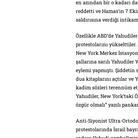
en azından bir o kadarı da
reddetti ve Hamas’ın 7 Eki
saldırısına verdiği intika
Özellikle ABD’de Yahudiler 
protestolarını yükselttiler
New York Merkez İstasyonu
şallarına sarılı Yahudile
eylemi yapmıştı. Şiddetin
dua kitaplarını açtılar ve
kadim sözleri terennüm et
Yahudiler, New York’taki Ö
özgür olmalı” yazılı pankart
Anti-Siyonist Ultra-Ortod
protestolarında İsrail bayr
sadece Yahudi sembollerini