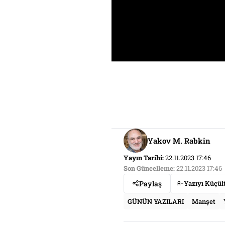
Yakov M. Rabkin
Yayın Tarihi:
22.11.2023 17:46
Son Güncelleme:
22.11.2023 17:46
Paylaş
Yazıyı Küçül
GÜNÜN YAZILARI
Manşet