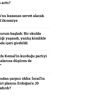
 arttı?
’nu kazanan servet alacak.
el ikramiye
turum başladı: Bir okulda
iği yaşandı, yanlış kimlikle
da içeri girebildi
fa Kemal’in kurduğu partiyi
alarına düşüren de
”
ından çarpıcı iddia: İsrail’in
ürt planını Erdoğan’a JD
zdırdı?