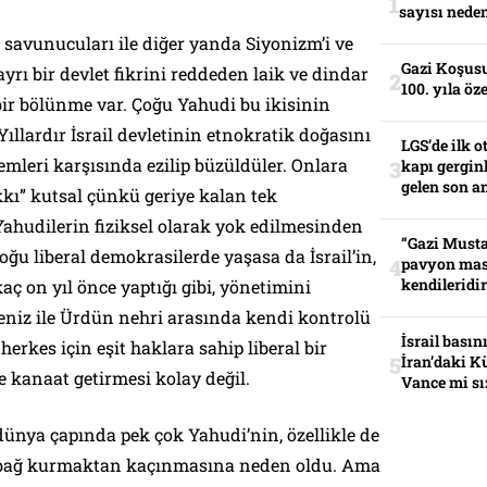
sayısı neden
t savunucuları ile diğer yanda Siyonizm’i ve
Gazi Koşusu
ayrı bir devlet fikrini reddeden laik ve dindar
100. yıla öz
bir bölünme var. Çoğu Yahudi bu ikisinin
Yıllardır İsrail devletinin etnokratik doğasını
LGS’de ilk o
emleri karşısında ezilip büzüldüler. Onlara
kapı gerginl
gelen son an
akkı” kutsal çünkü geriye kalan tek
i Yahudilerin fiziksel olarak yok edilmesinden
“Gazi Musta
oğu liberal demokrasilerde yaşasa da İsrail’in,
pavyon mas
kendileridir
aç on yıl önce yaptığı gibi, yönetimini
eniz ile Ürdün nehri arasında kendi kontrolü
İsrail basın
erkes için eşit haklara sahip liberal bir
İran’daki K
e kanaat getirmesi kolay değil.
Vance mi sı
ı dünya çapında pek çok Yahudi’nin, özellikle de
le bağ kurmaktan kaçınmasına neden oldu. Ama