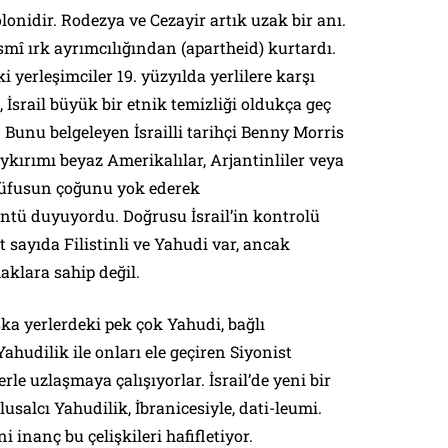
olonidir. Rodezya ve Cezayir artık uzak bir anı.
mî ırk ayrımcılığından (apartheid) kurtardı.
yerleşimciler 19. yüzyılda yerlilere karşı
 İsrail büyük bir etnik temizliği oldukça geç
ı. Bunu belgeleyen İsrailli tarihçi Benny Morris
soykırımı beyaz Amerikalılar, Arjantinliler veya
 nüfusun çoğunu yok ederek
ü duyuyordu. Doğrusu İsrail’in kontrolü
t sayıda Filistinli ve Yahudi var, ancak
haklara sahip değil.
ka yerlerdeki pek çok Yahudi, bağlı
Yahudilik ile onları ele geçiren Siyonist
erle uzlaşmaya çalışıyorlar. İsrail’de yeni bir
lusalcı Yahudilik, İbranicesiyle,
dati-leumi
.
i inanç bu çelişkileri hafifletiyor.