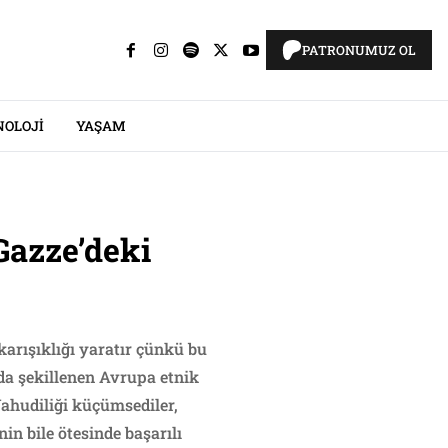
PATRONUMUZ OL
NOLOJI
YAŞAM
Gazze’deki
karışıklığı yaratır çünkü bu
nda şekillenen Avrupa etnik
 Yahudiliği küçümsediler,
nin bile ötesinde başarılı