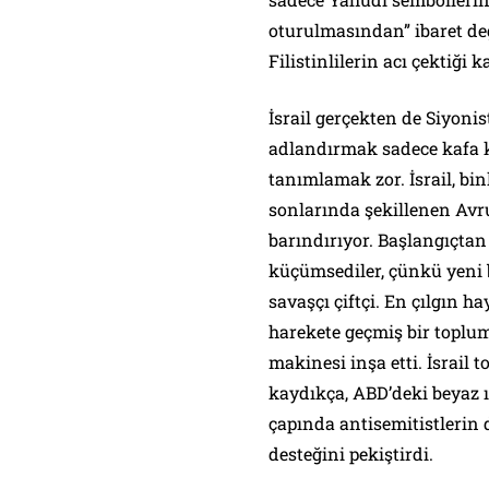
oturulmasından” ibaret d
Filistinlilerin acı çektiği
İsrail gerçekten de Siyonis
adlandırmak sadece kafa ka
tanımlamak zor. İsrail, bin
sonlarında şekillenen Avru
barındırıyor. Başlangıçtan 
küçümsediler, çünkü yeni bi
savaşçı çiftçi. En çılgın ha
harekete geçmiş bir toplum
makinesi inşa etti. İsrail 
kaydıkça, ABD’deki beyaz 
çapında antisemitistlerin d
desteğini pekiştirdi.