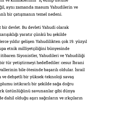
eğil, aynı zamanda masum Yahudilerin ve
 kanlı bir çatışmanın temel nedeni.
t bir devlet. Bu devleti Yahudi olarak
rışıklığı yaratır çünkü bu şekilde
lerce yıldır gelişen Yahudilikten çok 19. yüzyıl
pa etnik milliyetçiliğini bünyesinde
itibaren Siyonistler, Yahudileri ve Yahudiliği
r tür yetiştirmeyi hedeflediler: cesur İbrani
yallerinin bile ötesinde başarılı oldular. İsrail
 ve dehşetli bir yüksek-teknoloji savaş
toplumu istikrarlı bir şekilde sağa doğru
ırk üstünlüğünü savunanlar gibi dünya
e dahil olduğu aşırı sağcıların ve ırkçıların