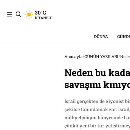
30°C
İSTANBUL
DÜNYA
GÜND
Anasayfa
/
GÜNÜN YAZILARI
/
Neden
Neden bu kadar
savaşını kınıy
İsrail gerçekten de Siyonist b
şekilde tanımlamak zor. İsrail
milliyetçiliğini bünyesinde ba
çünkü yeni bir tür yetiştirmeyi