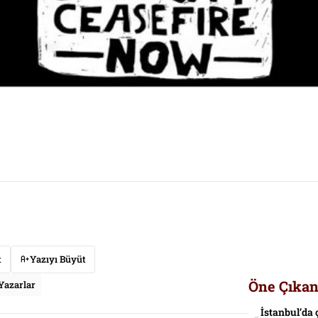
t
Yazıyı Büyüt
Öne Çıkan
Yazarlar
İstanbul’da 