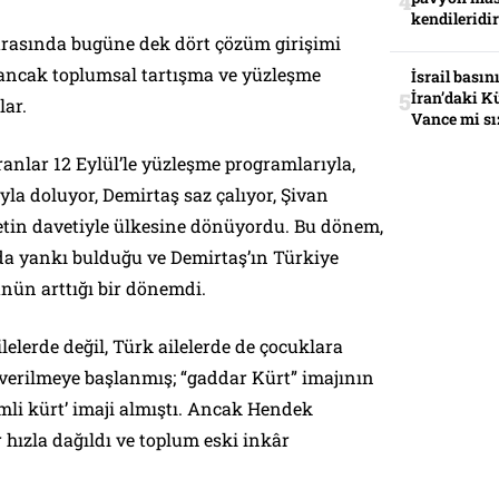
kendileridir
 arasında bugüne dek dört çözüm girişimi
; ancak toplumsal tartışma ve yüzleşme
İsrail basın
İran’daki K
lar.
Vance mi sı
ranlar 12 Eylül’le yüzleşme programlarıyla,
ıyla doluyor, Demirtaş saz çalıyor, Şivan
letin davetiyle ülkesine dönüyordu. Bu dönem,
nda yankı bulduğu ve Demirtaş’ın Türkiye
n arttığı bir dönemdi.
lelerde değil, Türk ailelerde de çocuklara
i verilmeye başlanmış; “gaddar Kürt” imajının
mli kürt’ imaji almıştı. Ancak Hendek
 hızla dağıldı ve toplum eski inkâr