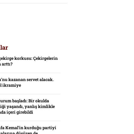
lar
çekirge korkusu: Çekirgelerin
 arttı?
’nu kazanan servet alacak.
el ikramiye
turum başladı: Bir okulda
iği yaşandı, yanlış kimlikle
da içeri girebildi
fa Kemal’in kurduğu partiyi
alarına düşüren de