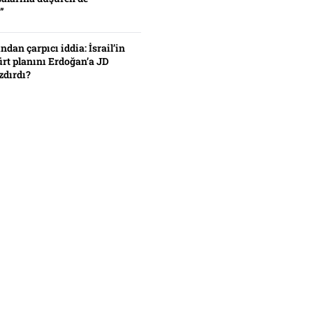
”
ından çarpıcı iddia: İsrail’in
ürt planını Erdoğan’a JD
zdırdı?