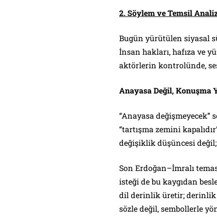
2. Söylem ve Temsil Analiz
Bugün yürütülen siyasal sü
İnsan hakları, hafıza ve yü
aktörlerin kontrolünde, ses
Anayasa Değil, Konuşma 
“Anayasa değişmeyecek” sö
“tartışma zemini kapalıdır
değişiklik düşüncesi deği
Son Erdoğan–İmralı temasl
isteği de bu kaygıdan besl
dil derinlik üretir; derinl
sözle değil, sembollerle yön