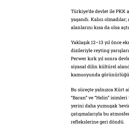
Türkiye’de devlet ile PKK
yaşandı. Kalıcı olmadılar
alanlarını kısa da olsa açtı
Yaklaşık 12–13 yıl önce ek
dizileriyle reyting yarışlar
Perwer kırk yıl sonra dev
siyasal dilin kültürel ala
kamuoyunda görünürlüğünü
Bu süreçte yalnızca Kürt ai
“Baran” ve “Helin” isimler
yerini daha yumuşak ‘sevi
çatışmalarıyla bu atmosfer
reflekslerine geri döndü.