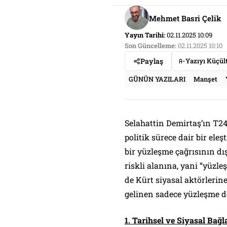
Mehmet Basri Çelik
Yayın Tarihi:
02.11.2025 10:09
Son Güncelleme:
02.11.2025 10:10
Paylaş
Yazıyı Küçül
GÜNÜN YAZILARI
Manşet
Selahattin Demirtaş’ın T24
politik sürece dair bir eleş
bir yüzleşme çağrısının d
riskli alanına, yani “yüzl
de Kürt siyasal aktörlerin
gelinen sadece yüzleşme de
1. Tarihsel ve Siyasal Ba