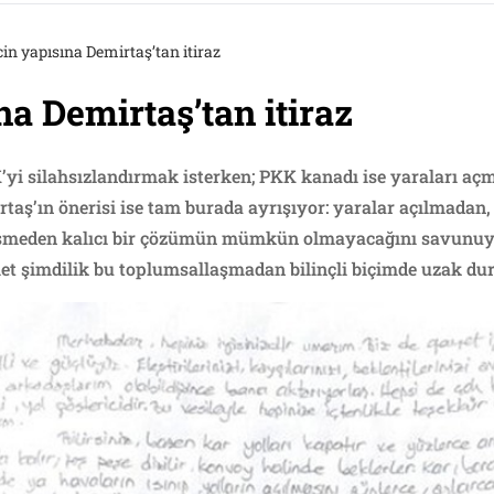
in yapısına Demirtaş’tan itiraz
na Demirtaş’tan itiraz
yi silahsızlandırmak isterken; PKK kanadı ise yaraları aç
rtaş’ın önerisi ise tam burada ayrışıyor: yaralar açılmadan,
şmeden kalıcı bir çözümün mümkün olmayacağını savunuyo
let şimdilik bu toplumsallaşmadan bilinçli biçimde uzak du