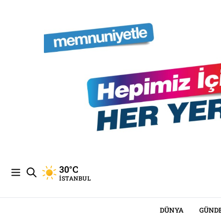
30°C
İSTANBUL
DÜNYA
GÜND