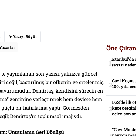
t
Yazıyı Büyüt
Öne Çıkan
Yazarlar
İstanbul’da 
sayısı neden
’te yayımlanan son yazısı, yalnızca güncel
Gazi Koşusu
tiri değil; bastırılmış bir öfkenin ve ertelenmiş
100. yıla öz
ışavurumudur. Demirtaş, kendisini sürecin en
eşme” zeminine yerleştirerek hem devlete hem
LGS’de ilk o
e güçlü bir hatırlatma yaptı. Görmezden
kapı gerginl
gelen son an
ğil; Demirtaş’ın toplumsal imajıydı.
“Gazi Musta
ğlam: Unutulanın Geri Dönüşü
pavyon mas