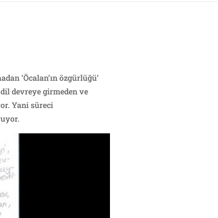
madan ‘Öcalan’ın özgürlüğü’
 dil devreye girmeden ve
r. Yani süreci
ruyor.