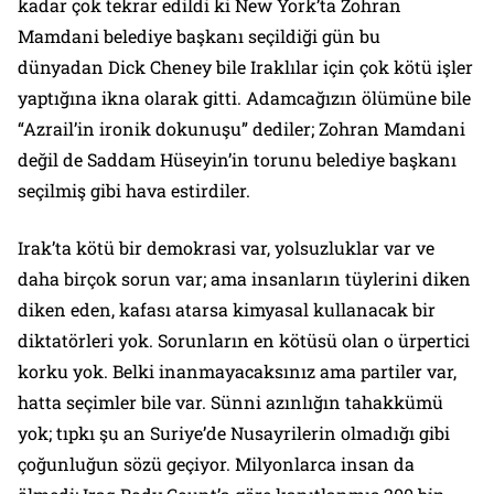
kadar çok tekrar edildi ki New York’ta Zohran
Mamdani belediye başkanı seçildiği gün bu
dünyadan Dick Cheney bile Iraklılar için çok kötü işler
yaptığına ikna olarak gitti. Adamcağızın ölümüne bile
“Azrail’in ironik dokunuşu” dediler; Zohran Mamdani
değil de Saddam Hüseyin’in torunu belediye başkanı
seçilmiş gibi hava estirdiler.
Irak’ta kötü bir demokrasi var, yolsuzluklar var ve
daha birçok sorun var; ama insanların tüylerini diken
diken eden, kafası atarsa kimyasal kullanacak bir
diktatörleri yok. Sorunların en kötüsü olan o ürpertici
korku yok. Belki inanmayacaksınız ama partiler var,
hatta seçimler bile var. Sünni azınlığın tahakkümü
yok; tıpkı şu an Suriye’de Nusayrilerin olmadığı gibi
çoğunluğun sözü geçiyor. Milyonlarca insan da