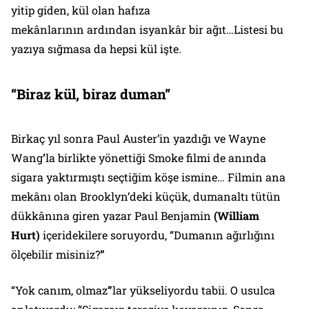
yitip giden, kül olan
hafıza
mekânlarının
ardından
isyankâr bir ağıt
…
Listesi bu
yazıya sığmasa da hepsi kül işte.
“Biraz kül, biraz duman”
Birkaç yıl sonra Paul Auster’in yazdığı ve Wayne
Wang
’
la birlikte yönettiği
Smoke
filmi de anında
sigara yaktırmıştı seçtiğim köşe ismine… Filmin ana
mekânı olan Brooklyn’deki küçük, dumanaltı tütün
dükkânına giren yazar Paul Benjamin
(William
Hurt)
içeridekilere soruyordu,
“Dumanın ağırlığını
ölçebilir misiniz?
”
“Yok canım, olmaz
”
lar yükseliyordu tabii. O usulca