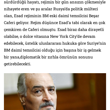
sürdürdüğü hayatı, rejimin bir gün ansızın çökmesiyle
nihayete eren ve şu aralar Rusya’da politik mülteci
olan, Esad rejiminin BM eski daimî temsilcisi Beşar
Caferi geliyor. Rejim düşünce Esad’a tabi olarak en çok
çemkiren de Caferi olmuştu. Esad biraz daha dirayetli
olabilse, o dolce vitasına New York City’de devam
edebilecek, üstelik uluslararası hukuka göre Suriye’nin
BM daimî temsilcisi olduğu için başına bir iş gelmek
bir yana,diplomatik bir zırhla ömrünün sonunu
getirebilecekti.