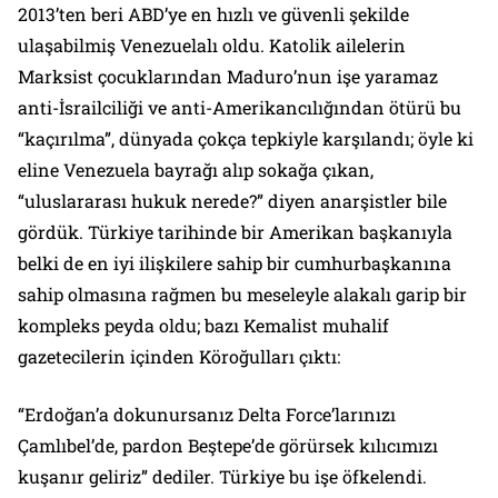
2013’ten beri ABD’ye en hızlı ve güvenli şekilde
ulaşabilmiş Venezuelalı oldu. Katolik ailelerin
Marksist çocuklarından Maduro’nun işe yaramaz
anti-İsrailciliği ve anti-Amerikancılığından ötürü bu
“kaçırılma”, dünyada çokça tepkiyle karşılandı; öyle ki
eline Venezuela bayrağı alıp sokağa çıkan,
“uluslararası hukuk nerede?” diyen anarşistler bile
gördük. Türkiye tarihinde bir Amerikan başkanıyla
belki de en iyi ilişkilere sahip bir cumhurbaşkanına
sahip olmasına rağmen bu meseleyle alakalı garip bir
kompleks peyda oldu; bazı Kemalist muhalif
gazetecilerin içinden Köroğulları çıktı:
“Erdoğan’a dokunursanız Delta Force’larınızı
Çamlıbel’de, pardon Beştepe’de görürsek kılıcımızı
kuşanır geliriz” dediler. Türkiye bu işe öfkelendi.