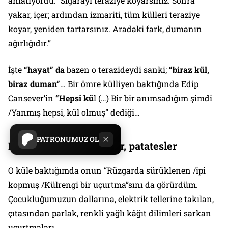
anlatıyordu: “Sigarayı teraziye koyarsınız. Sonra
yakar, içer; ardından izmariti, tüm külleri teraziye
koyar, yeniden tartarsınız. Aradaki fark, dumanın
ağırlığıdır.”
İşte
“hayat” da
bazen o terazideydi sanki;
“biraz kül,
biraz duman”
… Bir ömre külliyen baktığında
Edip
Cansever
’in
“Hepsi kü
l (…)
Bir bir anımsadığım şimdi
/Yanmış hepsi, kül olmuş”
dediği…
PATRONUMUZ OL
Külde pişirilmiş elmalar, patatesler
O küle baktığımda onun “Rüzgarda sürüklenen /ipi
kopmuş /Külrengi bir uçurtma”sını da görürdüm.
Çocukluğumuzun dallarına, elektrik tellerine takılan,
çıtasından parlak, renkli yağlı kâğıt dilimleri sarkan
uçurtmaları…