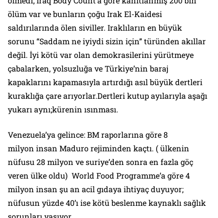
ölmedi; Iraq Body Count’a göre kanıtlanmış 200 bin
ölüm var ve bunların çoğu Irak El-Kaidesi
saldırılarında ölen siviller. Iraklıların en büyük
sorunu “Saddam ne iyiydi sizin için” türünden akıllar
değil. İyi kötü var olan demokrasilerini yürütmeye
çabalarken, yolsuzluğa ve Türkiye’nin baraj
kapaklarını kapamasıyla artırdığı asıl büyük dertleri
kuraklığa çare arıyorlar.Dertleri kutup ayılarıyla aşağı
yukarı aynı;kürenin ısınması.
Venezuela’ya gelince: BM raporlarına göre 8
milyon insan Maduro rejiminden kaçtı. ( ülkenin
nüfusu 28 milyon ve suriye’den sonra en fazla göç
veren ülke oldu) World Food Programme’a göre 4
milyon insan şu an acil gıdaya ihtiyaç duyuyor;
nüfusun yüzde 40’ı ise kötü beslenme kaynaklı sağlık
sorunları yaşıyor.