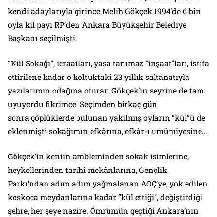
kendi adaylarıyla girince
Melih Gökçek
1994’de 6 bin
oyla kıl payı RP’den Ankara Büyükşehir Belediye
Başkanı seçilmişti.
“Kül Sokağı”, icraatları, yasa tanımaz “inşaat”ları, istifa
ettirilene kadar o koltuktaki 23 yıllık saltanatıyla
yazılarımın odağına oturan Gökçek’in seyrine de tam
uyuyordu fikrimce. Seçimden birkaç gün
sonra
çöplüklerde bulunan yakılmış oyların
“kül”ü de
eklenmişti sokağımın efkârına, efkâr-ı umûmiyesine…
Gökçek’in kentin ambleminden sokak isimlerine,
heykellerinden tarihi mekânlarına, Gençlik
Parkı’ndan adım adım yağmalanan AOÇ’ye, yok edilen
koskoca meydanlarına kadar “kül ettiği”, değiştirdiği
şehre, her şeye nazire. Ömrümün geçtiği Ankara’nın