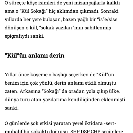
O süreçte köşe isimleri de yeni mizanpajlarla kalktı
ama o “Kül Sokağı” hiç aklımdan çıkmadı. Sonraki
yıllarda her yere bulaşan, bazen yağlı bir “is”e/sise
dönüşen
o kül
, “sokak yazıları”mın sabitlenmiş
epigrafıydı sanki.
“Kül”ün anlamı derin
Yıllar önce köşeme o başlığı seçerken de “Kül”ün
benim için çok yönlü, derin anlamı etkili olmuştu
zaten. Arkasına
“Sokağı”
da oradan yola çıkıp ülke,
dünya turu atan yazılarıma kendiliğinden eklenmişti
sanki.
O günlerde şok etkisi yaratan yerel iktidara -sert-
muhalif bir sokaktı doğrusu. SHP, DSP, CHP seçimlere