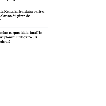
fa Kemal’in kurduğu partiyi
alarına düşüren de
”
ından çarpıcı iddia: İsrail’in
ürt planını Erdoğan’a JD
zdırdı?