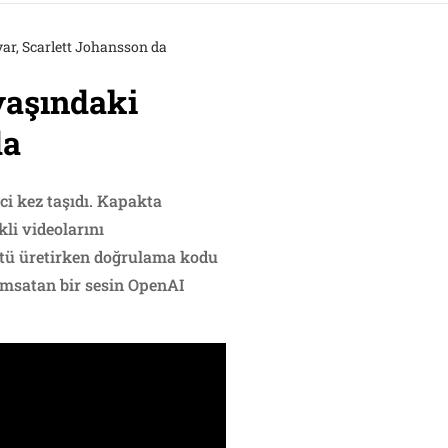
var, Scarlett Johansson da
 yaşındaki
da
ci kez taşıdı. Kapakta
kli videolarını
üntü üretirken doğrulama kodu
ımsatan bir sesin OpenAI