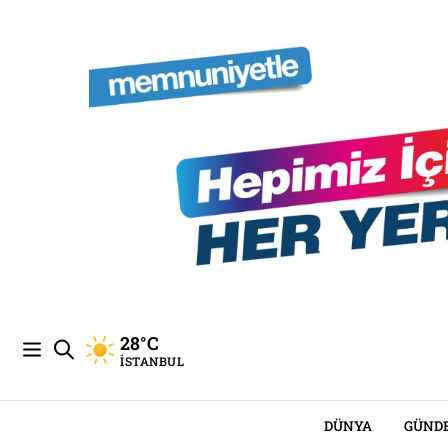
28°C
İSTANBUL
DÜNYA
GÜND