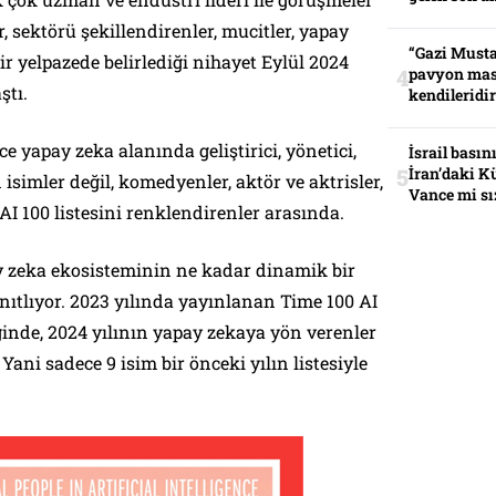
r, sektörü şekillendirenler, mucitler, yapay
“Gazi Musta
bir yelpazede belirlediği nihayet Eylül 2024
pavyon mas
ştı.
kendileridir
ce yapay zeka alanında geliştirici, yönetici,
İsrail basın
İran’daki K
 isimler değil, komedyenler, aktör ve aktrisler,
Vance mi sı
e AI 100 listesini renklendirenler arasında.
ay zeka ekosisteminin ne kadar dinamik bir
ıtlıyor. 2023 yılında yayınlanan Time 100 AI
iğinde, 2024 yılının yapay zekaya yön verenler
 Yani sadece 9 isim bir önceki yılın listesiyle