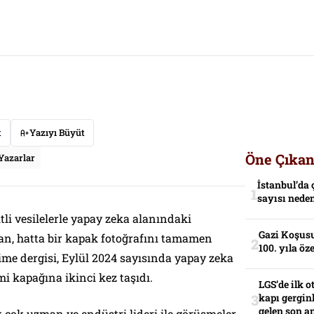
t
Yazıyı Büyüt
Öne Çıkan
Yazarlar
İstanbul’da 
sayısı neden
tli vesilelerle yapay zeka alanındaki
Gazi Koşusu
an, hatta bir kapak fotoğrafını tamamen
100. yıla öz
me dergisi, Eylül 2024 sayısında yapay zeka
mi kapağına ikinci kez taşıdı.
LGS’de ilk o
kapı gerginl
gelen son an
k çok uzman ve endüstri lideri ile görüşmeler