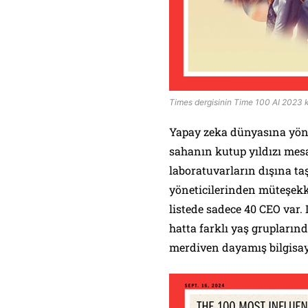
Times dergisinin Time 100 AI 2023 
Yapay zeka dünyasına yön v
sahanın kutup yıldızı mes
laboratuvarların dışına taş
yöneticilerinden müteşek
listede sadece 40 CEO var. 
hatta farklı yaş gruplarınd
merdiven dayamış bilgisa