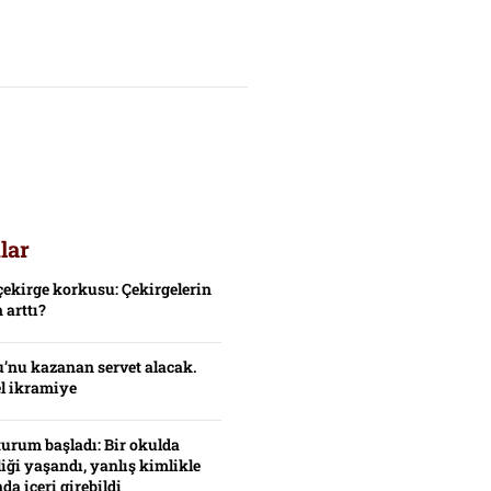
lar
çekirge korkusu: Çekirgelerin
 arttı?
’nu kazanan servet alacak.
el ikramiye
turum başladı: Bir okulda
iği yaşandı, yanlış kimlikle
da içeri girebildi